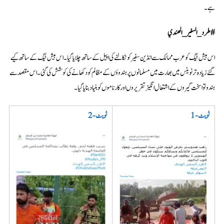
ہے۔
#
طرد
_
السفير
_
الهندي
اس ہیش ٹیگ کو عرب ممالک سے انڈین سفیر کو نکالنے کی اپیل کے ساتھ چلایا گیا۔ اس ہیش ٹیگ کے ساتھ کیے
گئے زیادہ تر ٹویٹس میں بھارت میں مسلمانوں پر ہندوؤں کے مظالم کو دکھانے کی کوشش کی گئی۔ اس مقصد سے
ہندوتوا سخت گیروں کے اشتعال انگیز تقریروں اور کارناموں کو بنیاد بنایا گیا۔
ٹویٹ
-1
ٹویٹ
-2