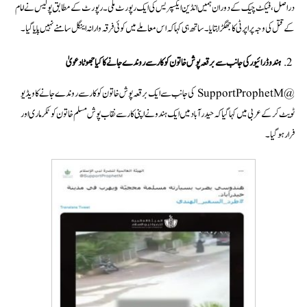
در اصل، فیکٹ چیک کے دوران ہمیں انڈین ایکسپریس کی ایک رپورٹ ملی۔ رپورٹ کے مطابق پولیس نے امام
کے قتل کی وجہ پراپرٹی کا جھگڑا بتایا۔ ساتھ ہی کہا کہ اس معاملے میں کوئی فرقہ وارانہ اینگل سامنے نہیں پایا گیا۔
ہندوڈرائیور کی جانب سے برقعہ پوش خاتون کو کار سے روندے جانے کا کیا جھوٹا دعویٰ
@SupportProphetM کی جانب سے ایک برقعہ پوش خاتون کو کار سے روندے جانے کا ویڈیو
ٹویٹ کرکے عربی میں کہا گیا کہ حیدرآباد میں ایک ہندو نے اپنی کار سے نقاب پوش مسلم خاتون کو ٹکر ماری اور
فرار ہو گیا۔