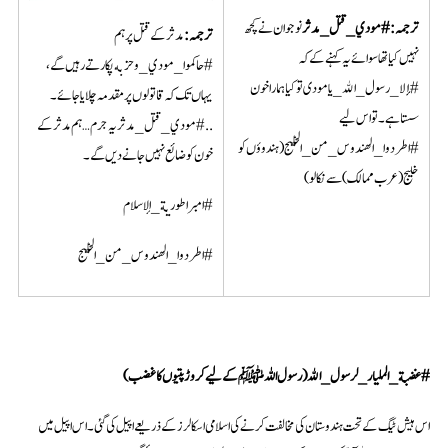
ترجمہ
:
#
مودي_قتل_مدثر
نوجوان نے کچھ
ترجمہ:
مدثر کے قتل پر ہم
نہیں کیا تھا سوائے یہ کہنے کے کہ
#حاكموا_مودي_وحزبه پکارتے رہیں گے،
#إلا_رسول_الله_يامودى تو کیا ہمارا خون
یہاں تک کہ قاتولوں پر مقدمہ چلایا جائے۔
سستا ہے۔ تو اس لیے
..#مودي_قتل_مدثر یہ جرم…ہم مدثر کے
#اطردوا_الهندوس_من_الخليج (ہندوؤں کو
خون کو ضائع نہیں جانے دیں گے۔
خلیج (عرب ممالک) سے نکالو)
#امبراطورية_الإسلام
#اطردوا_الهندوس_من_الخليج
#
غضبة_المليار_لرسول_الله
(
رسول اللہ
ﷺ
کے لیے کروڑ پتیوں کا غضب
)
اس ہیش ٹیگ کے تحت ہندوستان کی مخالفت کرنے کی اسلامی اسکالرز کے ذریعے اپیل کی گئی۔ اس اپیل میں