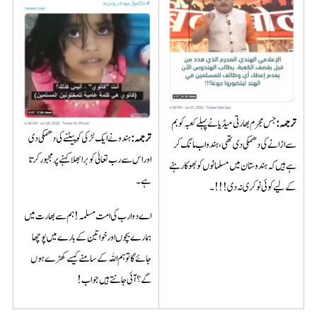
ترجمہ
:
جس مجرم بھارتی میڈیا نے پہلے کعبہ کو بم
ترجمہ
:
ہندو نے ایک لڑکی کوپیٹنے کی دھمکی دی
سے اڑانے کی دھمکی دی تھی، ہندو اب مانگ کر
اور اس سے رب تعالیٰ کو برا بھلا کہنے پر مجبور کرتا
ہے ہیں کہ ہندوستان میں مسلمانوں کو بھوکا رہنے
ہے۔
کے لیے کوئی نوکری نہ دی!!!۔
اے دو ارب کی امت مسلمہ! ہم سے بھارت میں
ہمارے بچوں اور خواتین کے بارے میں پوچھا
جائے گا تو ہم اللہ کے سامنے کیسے کھڑے ہوں
گے؟ آئی جانتے ہیں جواب!