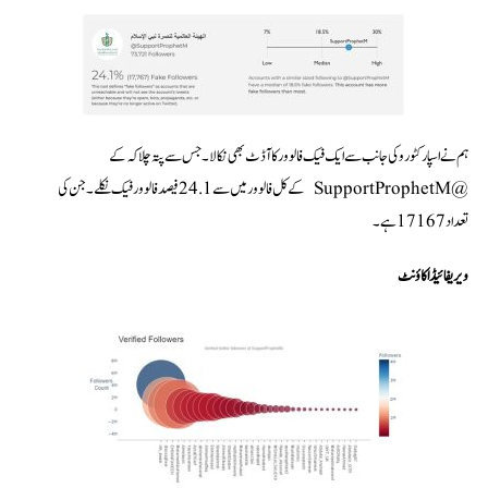
ہم نے اسپارکٹورو کی جانب سے ایک فیک فالوور کا آڈٹ بھی نکالا۔ جس سے پتہ چلا کہ کے
@SupportProphetM کے کل فالوور میں سے 24.1 فیصد فالوور فیک نکلے۔ جن کی
تعداد 17167 ہے۔
ویریفائیڈ اکاؤنٹ