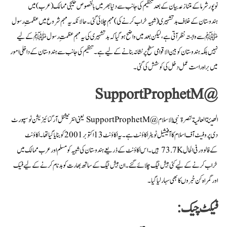
نوپور شرما کے متنازعہ بیان کے بعد تنظیم کی جانب سے دنیا بھر میں بالخصوص خلیجی ممالک (عرب) میں
ہندوستان کے خلاف بد تشہیری (شبیہ خراب کرنے کی) مہم چلائی گئی۔ حالانکہ یہ مہم شروع میں عظمتِ رسول
ﷺ سے وابستہ نظر آتی ہے، لیکن بعد میں واضح ہو گیا کہ بد تشہیری کی یہ مہم عظمتِ رسولﷺ کے لیے
نہیں بلکہ ہندوستان کو بین الاقوامی سطح پر نشانہ بنانے کے لیے ہے۔ تنظیم کی جانب سے ہندوستان کے داخلی امور
میں براہ راست عمل دخل کی کوشش کی گئی۔
@SupportProphetM
الھیئة العالمیة لنصرة نبي الاسلام @SupportProphetM یعنی انٹرنیشنل آرگنائیزیشن ٹو سپورٹ
دی پروفیٹ آف اسلام کا آفیشیل ٹویٹر اکاؤنٹ ہے۔ یہ اکاؤنٹ 13 اکتوبر 2001 کو بنایا گیا تھا۔ اکاؤنٹ
کےفالوور فی الحال 73.7K ہیں۔ اس اکاؤنٹ کے ذریعے ہندوستان کی شبیہ کو مسلم اور عرب ممالک میں
خراب کرنے کے لیے کئی ہیش ٹیگ چلائے گئے۔ ان ہیش ٹیگ کے ساتھ بھارت کو بدنام کرنے کے لیے فیک
اور گمراہ کن خبروں کا بھی سہار لیا گیا۔
فیکٹ چیک
: