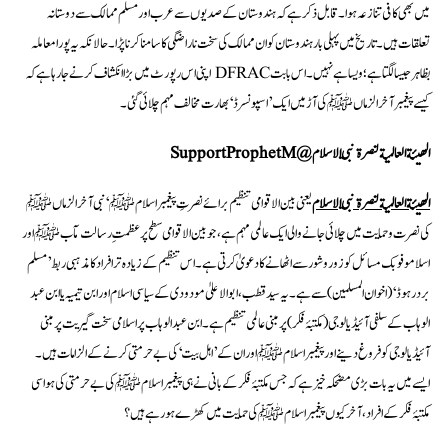
میں بھی کافی تنازعہ ہوا۔ قابل ذکر ہے کہ ہندوستان کے صدیوں سے عرب اور مسلم ممالک سے دوستانہ
تعلقات ہیں۔ تاریخ میں پہلی بار ہندوستان کو ان ممالک کی سخت ناراضگی کا سامنا کرنا پڑا۔ حالانکہ یہ پورا معاملہ
بظاہر جیسا لگتا ہے؛ ویسا ہے نہیں۔ اس بابت DFRAC اپنی اس رپورٹ میں بڑا انکشاف کرنے جا رہا ہے کہ
کیسے پیغمبر آخرالزماں ﷺ کی آڑ میں ایک’ اسپونسرڈ ‘بھارت مخالف مہم چلائی گئی۔
الھیئة العالمیة لنصرة نبي الاسلام
@SupportProphetM
الھیئة العالمیة لنصرة نبي الاسلام
یعنی بین الاقوامی تنظیم برائے نصرتِ پیغمبر اسلامﷺ ‘ نبی آخرالزماںﷺ
کی نصرت وحمایت میں چلائی جانے والی ایک عالمی مہم ہے، جو بین الاقوامی سطح پر عظمتِ رسالت مآب ﷺ اور
اسلاموفوبک مسائل کو زوروشور سے اٹھانے کا دعویٰ کرتی ہے۔ اس تنظیم کے زیادہ تر افراد کا مذہبی ربط ’مسلم
بردرہوڈ‘ (اخوان المسلمین)سے ہے۔ یہ سید قطب، ابوالاعلیٰ مودودی کے سیاسی اسلام اور ابن تیمیہ یا ابن عبد
الوہاب کے سلفی آئیڈیا لوجی ( مکتبۂ فکر) پر مبنی عالمی تنظیم ہے۔ ابن عبدالوہاب پر اسلامی سخت گیریت پر مبنی
آئیڈیالوجی کو فروغ دینے اور پیغمبر اسلامﷺ اور ان کے ’اہل بیت‘ کی بے حرمتی کرنے کے الزامات ہیں۔
ایسے میں یہ بات بڑی مضحکہ خیز ہے کہ جس مکتبۂ فکر کے بانی نے ہی پیغمبر اسلام ﷺ کی بے حرمتی کی ہو اسی
مکتبۂ فکر کے افراد ،آخر کیوں پیغمبر اسلام ﷺ کی حمایت میں کھڑے ہو رہے ہیں؟