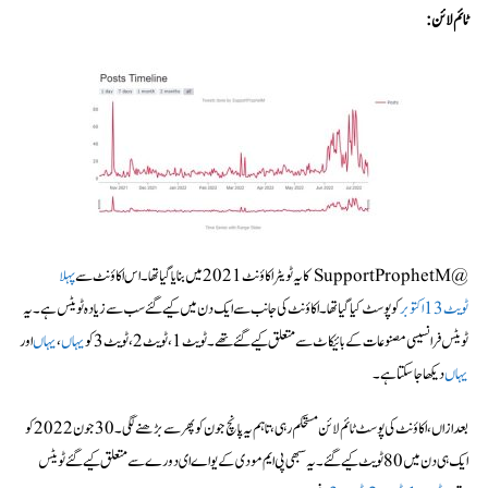
ٹائم لائن
:
@SupportProphetM کا یہ ٹویٹر اکاؤنٹ 2021 میں بنایا گیا تھا۔ اس اکاؤنٹ سے
پہلا
ٹویٹ 13 اکتوبر
کو پوسٹ کیا گیا تھا۔ اکاؤنٹ کی جانب سے ایک دن میں کیے گئے سب سے زیادہ ٹویٹس ہے۔ یہ
ٹویٹس فرانسیسی مصنوعات کے بائیکاٹ سے متعلق کیے گئے تھے۔ٹویٹ1، ٹویٹ 2، ٹویٹ 3 کو
یہاں
،
یہاں
اور
یہاں
دیکھا جا سکتا ہے۔
بعد ازاں، اکاؤنٹ کی پوسٹ ٹائم لائن مستحکم رہی، تاہم یہ پانچ جون کو پھر سے بڑھنے لگی۔ 30 جون 2022 کو
ایک ہی دن میں 80 ٹویٹ کیے گئے۔ یہ سبھی پی ایم مودی کے یو اے ای دورے سے متعلق کیے گئےٹویٹس