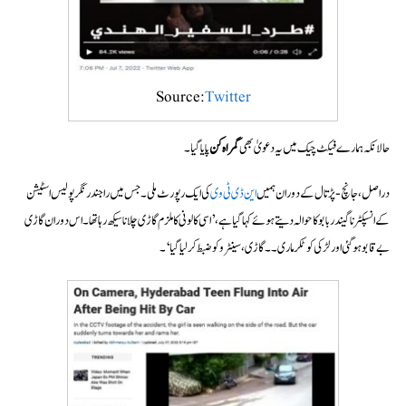
Source:
Twitter
حالانکہ ہمارے فیکٹ چیک میں یہ دعویٰ بھی
گمراہ کن
پایا گیا۔
دراصل، جانچ-پڑتال کے دوران ہمیں
این ڈی ٹی وی
کی ایک رپورٹ ملی۔ جس میں راجندر نگر پولیس اسٹیشن
کے انسپکٹر ناگیندر بابو کا حوالہ دیتے ہوئے کہا گیا ہے، ’اسی کالونی کا ملزم گاڑی چلانا سیکھ رہا تھا۔ اس دوران گاڑی
بے قابو ہوگئی اور لڑکی کو ٹکر ماری۔ ۔ گاڑی، سینٹرو کو ضبط کرلیا گیا‘۔