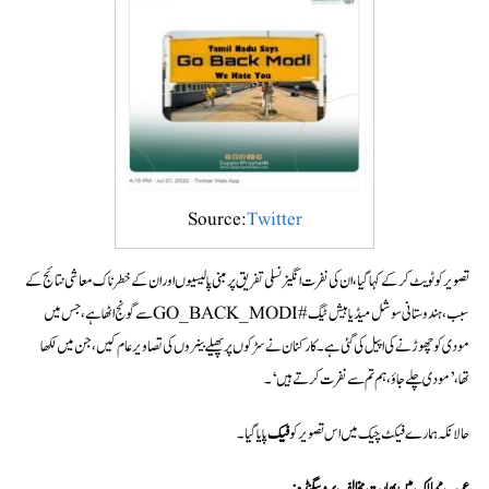
Source:
Twitter
تصویر کو ٹویٹ کرکے کہا گیا، ان کی نفرت انگیز نسلی تفریق پر مبنی پالیسیوں اور ان کے خطرناک معاشی نتائج کے
سبب، ہندوستانی سوشل میڈیا ہیش ٹیگ #GO_BACK_MODIسے گونج اٹھا ہے، جس میں
مودی کو چھوڑنے کی اپیل کی گئی ہے۔ کارکنان نے سڑکوں پر پھیلے بینروں کی تصاویر عام کیں، جن میں لکھا
تھا،’مودی چلے جاؤ، ہم تم سے نفرت کرتے ہیں‘۔
حالانکہ ہمارے فیکٹ چیک میں اس تصویر کو
فیک
پایا گیا۔
عرب ممالک میں بھارت مخالف پروپیگنڈہ
: