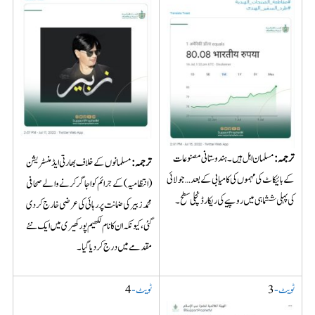
ترجمہ:
مسلمان اہل ہیں۔ ہندوستانی مصنوعات
ترجمہ
:
مسلمانوں کے خلاف بھارتی ایڈمنسٹریشن
کے بائیکاٹ کی مہموں کی کامیابی کے بعد… جولائی
(انتظامیہ) کے جرائم کو اجاگر کرنے والے صحافی
کی پہلی ششماہی میں روپیے کی ریکارڈ نچلی سطح ۔
محمد زبیر کی ضمانت پر رہائی کی عرضی خارج کر دی
گئی، کیونکہ ان کا نام لکھیم پور کھیری میں ایک نئے
مقدمے میں درج کر دیا گیا۔
ٹویٹ-
3
ٹویٹ-
4