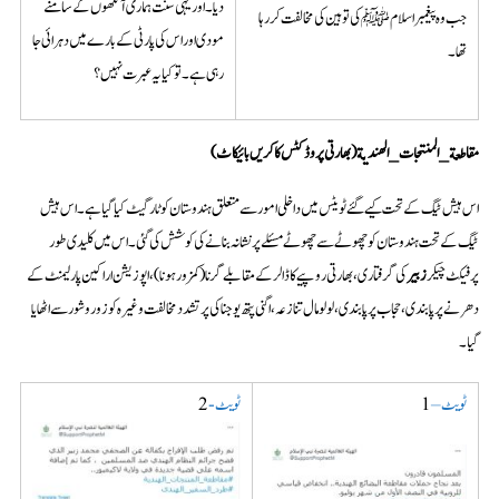
دیا۔اور یہی سنت ہماری آنکھوں کے سامنے
جب وہ پیغمبر اسلام ﷺ کی توہین کی مخالفت کر رہا
مودی اور اس کی پارٹی کے بارے میں دہرائی جا
تھا۔
رہی ہے۔ توکیا یہ عبرت نہیں؟
مقاطعة_المنتجات_الهندية
(بھارتی پروڈکٹس کا کریں بائیکاٹ)
اس ہیش ٹیگ کے تحت کیے گئےٹویٹس میں داخلی امور سے متعلق ہندوستان کو ٹارگیٹ کیا گیا ہے۔ اس ہیش
ٹیگ کے تحت ہندوستان کو چھوٹے سے چھوٹے مسئلے پر نشانہ بنانے کی کوشش کی گئی۔ اس میں کلیدی طور
پرفیکٹ چیکر
زبیر
کی گرفتاری، بھارتی روپیے کا ڈالر کے مقابلے گرنا(کمزور ہونا)، اپوزیشن اراکین پارلیمنٹ کے
دھرنے پر پابندی، حجاب پر پابندی، لولو مال تنازعہ، اگنی پتھ یوجنا کی پر تشدد مخالفت وغیرہ کو زور و شور سے اٹھایا
گیا۔
ٹویٹ –
ٹویٹ-
2