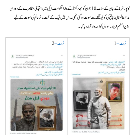
نوپورشرما کےبیان کے خلاف 10 جون کو جھارکھنڈ کے دارالحکومت رانچی میں احتجاجی مظاہرے کے دوران
مدثر عالم نامی نابالغ کی گولی لگنے سے موت ہو گئی تھی۔ اس ہیش ٹیگ کے تحت مدثر عالم کی موت کے لیے
وزیراعظم نریندر مودی کو ذمہ دار قرار دیا گیا۔
ٹویٹ –
1
ٹویٹ –
2