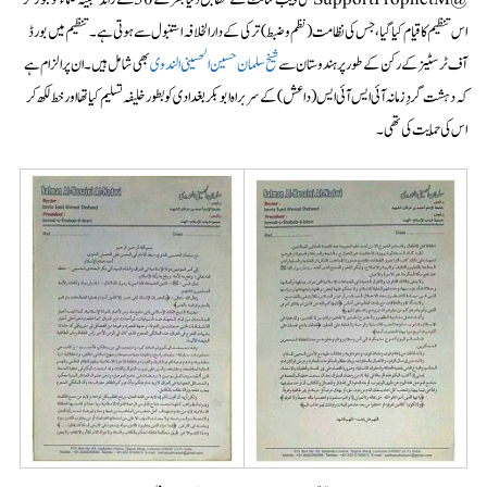
اس تنظیم کا قیام کیا گیا، جس کی نظامت (نظم و ضبط) ترکی کے دارالخلافہ استنبول سے ہوتی ہے۔ تنظیم میں بورڈ
آف ٹرسٹیز کے رکن کے طور پر ہندوستان سے
شیخ سلمان حسین الحسینی الندوی
بھی شامل ہیں۔ ان پر الزام ہے
کہ دہشت گردِ زمانہ آئی ایس آئی ایس (داعش) کے سربراہ ابوبکربغدادی کو بطور خلیفہ تسلیم کیا تھا اورخط لکھ کر
اس کی حمایت کی تھی۔