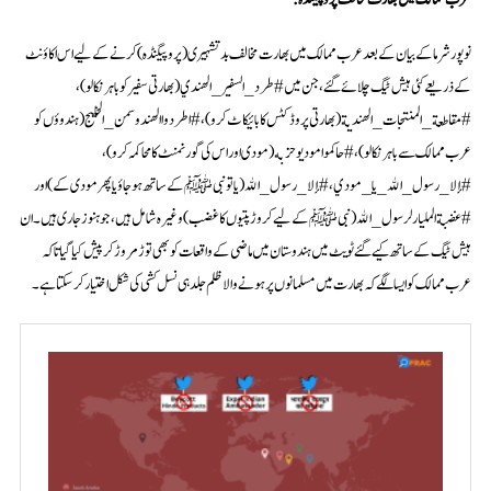
نوپورشرما کے بیان کے بعد عرب ممالک میں بھارت مخالف بد تشہیری (پروپیگنڈہ) کرنے کے لیے اس اکاؤنٹ
کے ذریعے کئی ہیش ٹیگ چلائے گئے، جن میں #طرد_السفير_الهندي (بھارتی سفیر کو باہر نکالو)،
#مقاطعة_المنتجات_الهندية (بھارتی پروڈکٹس کا بائیکاٹ کرو)، # اطردواالهندوسمن_الخليج (ہندوؤں کو
عرب ممالک سے باہر نکالو)، #حاكمواموديوحزبه (مودی اور اس کی گورنمنٹ کا محاکمہ کرو)،
#إلا_رسول_الله_يا_مودي ، #إلا_رسول_الله (یا تو نبی ﷺ کے ساتھ ہو جاؤ یا پھر مودی کے)اور
#غضبةالمليارلرسول_الله (نبی ﷺ کے لیے کروڑپتیوں کا غضب) وغیرہ شامل ہیں، جو ہنوز جاری ہیں۔ ان
ہیش ٹیگ کے ساتھ کیے گئے ٹویٹ میں ہندوستان میں ماضی کے واقعات کو بھی توڑ مروڑ کر پیش کیا گیا تاکہ
عرب ممالک کو ایسا لگے کہ بھارت میں مسلمانوں پر ہونے والا ظلم جلد ہی نسل کشی کی شکل اختیار کر سکتا ہے۔