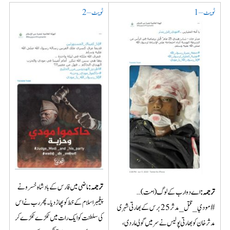
ٹویٹ – 1
ٹویٹ – 2
ترجمہ:
ماضی میں فارس کے بادشاہ خسرونے
ترجمہ:
اے دو ارب کے لوگ (امت)…
پیغمبر اسلام کے خط کو پھاڑ دیا۔ پھر رب نے اس
#مودي_قتل_مدثر 25 برس کے بھارتی شہری
کی سلطنت کو ایک رات میں ٹکڑے ٹکڑے کر
مدثر خان کو بھارتی پولیس نے سر میں گولی مار دی،