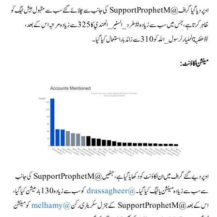
اوپر دیا گیا گراف @SupportProphetM کی جانب سے چلائے گئے سب سے مقبول ہیش ٹیگ کو
ظاہر کرتا ہے، جس میں سب سے زیادہ #طرد_السفير_الهندي کا 325 سے زیادہ مرتبہ اس کے بعد،
#غضبةالمليارلرسول_الله کو 310 سے زائد بار استعمال کیا گیا۔
مینشن اکاؤنٹ
:
اوپر دیے گئے گراف میں ان اکاؤنٹ کو دکھایا گیا ہے، جنھیں @SupportProphetM کی جانب
سے سب سے زیادہ مینشن یا ٹیگ کیا گیا۔
@drassagheer
کو سب سے زیادہ 130 بار میشن کیا گیا،
اس کے بعد @SupportProphetM کے جنرل سکریٹری رکن
@melhamy
کو مینشن