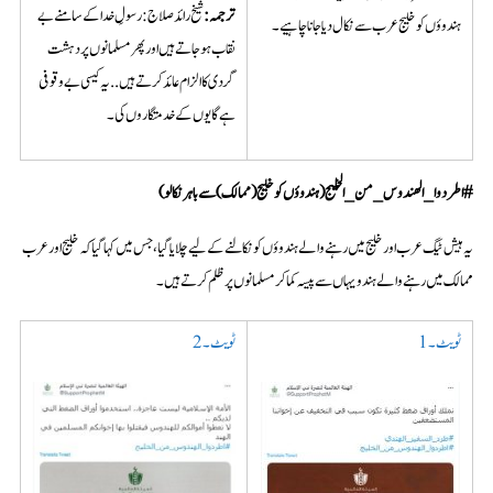
ترجمہ
:
شیخ رائد صلاج: رسولِ خدا کے سامنے بے
ہندوؤں کو خلیج عرب سے نکال دیا جانا چاہیے۔
نقاب ہو جاتے ہیں اور پھر مسلمانوں پر دہشت
گردی کا الزام عائد کرتے ہیں..یہ کیسی بے وقوفی
ہے گایوں کے خدمتگاروں کی۔
#
اطردوا_الهندوس_من_الخليج
(
ہندوؤں کو خلیج
(
ممالک
)
سے باہر نکالو
)
یہ ہیش ٹیگ عرب اور خلیج میں رہنے والے ہندوؤں کو نکالنے کے لیے چلایا گیا، جس میں کہا گیا کہ خلیج اور عرب
ممالک میں رہنے والے ہندو یہاں سے پیسہ کماکر مسلمانوں پر ظلم کرتے ہیں۔
ٹویٹ۔1
ٹویٹ۔2