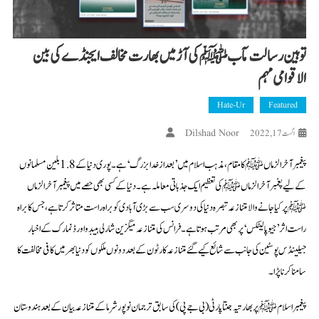
توہین رسالت مآب ﷺ کی آڑ میں بھارت مخالف ایجنڈے کی بین
الاقوامی مہم
Hate-Ur
Featured
Dilshad Noor
اگست 17, 2022
پیغمبر آخرالزماں ﷺ کا مقام، مذہب اسلام میں ’بعد از خدا بزرگ‘ ہے۔ پوری دنیا کے 1.8 بلین مسلمانوں
کے لیے پغمبر آخرالزماں ﷺ کی تعظیم ایک جذباتی معاملہ ہے۔ دنیا کے کسی بھی حصے میں پیغمبر آخرالزماں
ﷺ پر کیا جانے والا متنازعہ تبصرہ دنیا کی دوسری سب سے بڑی آبادی کو براہ راست متاثر کرتا ہے، جس کا براہ
راست اثر ’جیو پالیٹکس‘ پر بھی مرتب ہوتا ہے۔ فرانس کی متنازعہ میگزین شارلی ہیبدو اور ڈنمارک کے اخبار
جیلینڈس پوسٹین کی جانب سے شائع کیے گئے متنازعہ کارٹون کے بعد دونوں ملکوں کو دنیا بھر میں کافی مخالفت کا
سامنا کرنا پڑا۔
پیغمبر اسلام ﷺ پر بھارتیہ جنتا پارٹی (بی جے پی) کی سابق ترجمان نوپور شرما کے متنازعہ بیان کے بعد ہندوستان