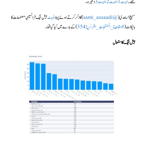
تھے۔
ٹویٹ 1
،
ٹویٹ 2
،
ٹویٹ 3
وغیرہ۔
سمیع الساعدی (
@sami_assaadi
) کا ذکر کرتے ہوئے پہلا
ٹویٹ
ہیش ٹیگ فرانسیسی مصنوعات کا
بائیکاٹ (
#مقاطعة_المنتجات_الفرنسية354
) کے بارے میں کیا گیا تھا۔
ہیش ٹیگ کا استعمال