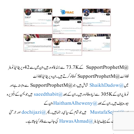
@SupportProphetM کے 73.7K سے زائد فالوور ہیں، ان میں سے 42 ویریفائیڈ ٹویٹر
اکاؤنٹ @SupportProphetM کو فالو کرتے ہیں۔ ان ویریفائیڈ اکاؤنٹ
میں
@ShaikhDadow
شامل ہیں، جو @SupportProphetM سے وابستہ ہے اور
ٹویٹر پر ان کے 305K سے زیادہ فالوور ہیں۔ ان کے بعد
@saeedthabit
ہیں جو یمن کے الجزیرہ
بیورہ چیف ہیں۔ ان کے بعد
@HaithamAlheweny
، ان کے
بعد
@MustafaSejari
ہیں جو شام کے سیاسی رہنما ہیں۔ پھر
@dochijazi
اور جرمنی
سیریسالا پوسٹ کے چیف ایڈیٹر
@HawasAhmad
کی جانب سے فالو کیا جاتا ہے۔