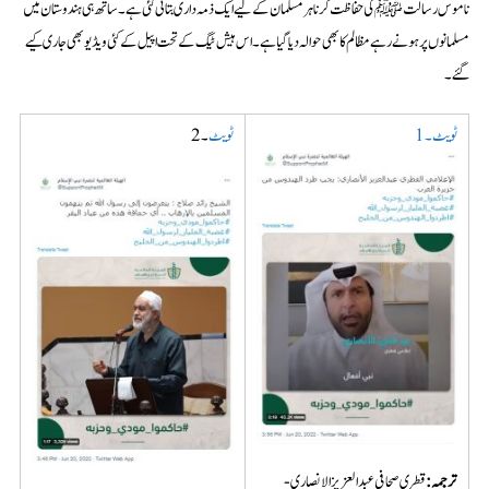
ناموس رسالت ﷺ کی حفاظت کرنا ہر مسلمان کے لیے ایک ذمہ داری بتائی گئی ہے۔ ساتھ ہی ہندوستان میں
مسلمانوں پر ہونے رہے مظالم کا بھی حوالہ دیا گیا ہے۔ اس ہیش ٹیگ کے تحت اپیل کے کئی ویڈیو بھی جاری کیے
گئے۔
ٹویٹ۔1
ٹویٹ
۔2
ترجمہ
:
قطری صحافی عبد العزیز الانصاری-