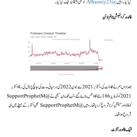
کیا گیا۔ وہیں
@Alhasniy23
کو بھی 45 بار ٹیگ کیا گیا۔
فالوور کریئیشن ٹائم لائن
بعد ازاں ہم نے اکاؤنٹ کی ، اکتوبر 2021 سے جون 2022 کی درمیانی مدت کی جانچ پڑتال کی۔ 4 اکتوبر
2021 کو ٹویٹر پر 186 نئے اکاؤنٹس بنائے گئے، تب تک ان سبھی نے @SupportProphetM
کو فالو اور مینشن کرنا شروع کر دیا تھا۔ وہیں @SupportProphetM بھی اکتوبر کے مہینے میں ہی
شروع ہوا تھا۔
فیک فالوور آڈٹ