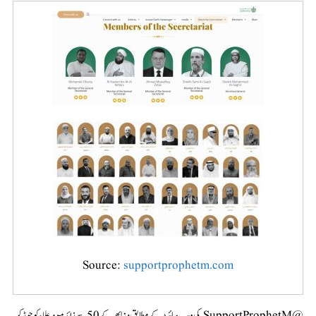
Source:
supportprophetm.com
@SupportProphetM کی ویب سائٹ کے مطابق دنیا بھر کے 50 سے زائد مبینہ علماء کو جوڑکر