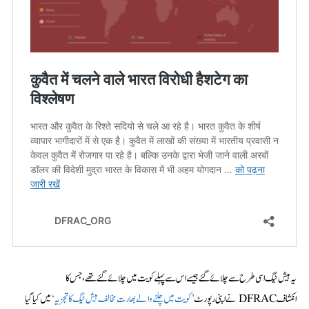
یہ ہیش ٹیگ اسی طرح سے چلائے گئے جیسے اس سے پہلے کویت میں چلائے گئے تھے، جس کا
انکشاف DFRAC نے اپنی رپورٹ
’کویت میں چلنے والے بھارت مخالف ہیش ٹیگ کا تجزیہ‘
میں کیا گیا