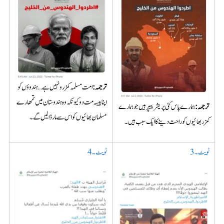
ترجمہ:
امت مسلمہ کمزرو نہیں ہے…ہندوؤں کو
اپنا پیسہ مت دو کیونکہ وہ ہندوستان میں تمھارے
ترجمہ:
ہمارے پاس کئی پریشر پیپر ہیں جو ہمارے
مسلمان بھائیوں کو اس سے مار ڈالیں گے۔
کمزر بھائیوں کو راحت دینے کا ایک سبب ہیں۔
ٹویٹ۔3
ٹویٹ۔4