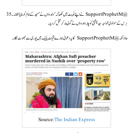
@SupportProphetM نے اپنے ٹویٹ میں لکھا کہ ’ہندوؤں نے مسجد کے امام کو بنایا نشانہ۔ 35
برس کے مولوی خواجہ سید چشتی کو چار ہندوؤں نے گولی مارکر قتل کر دیا۔
حالانکہ @SupportProphetM کا یہ دعویٰ ہمارے فیکٹ چیک میں پوری سے جھوٹ نکلا۔
Source:
The Indian Express