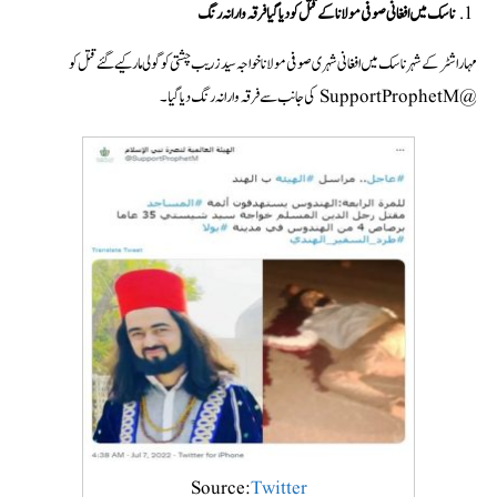
ناسک میں افغانی صوفی مولانا کے قتل کو دیا گیا فرقہ وارانہ رنگ
مہاراشٹر کے شہر ناسک میں افغانی شہری صوفی مولانا خواجہ سید زریب چشتی کو گولی مار کیے گئے قتل کو
@SupportProphetM کی جانب سےفرقہ وارانہ رنگ دیا گیا۔
Source:
Twitter