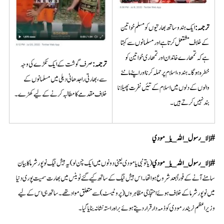
ترجمہ
:
ایک ہندو ساتھ بھارتیوں کو مسلم خواتین
کے خلاف مشتعل کرتا ہے اور مسلمانوں سے کہتا
ہے کہ تمھارے خاندان اور تمھاری خواتین کو
ترجمہ
:
صرف گوشت کے ایک ٹکڑے کی وجہ
خطرہ ہوگا۔ ہندو، اسلام پر حملہ کرنا اور اپنے ماننے
سے، بھارتی راجدھانی دہلی میں مسلمانوں کے
والوں کے دلوں میں اسلام کے تئیں نفرت پھیلانا
خلاف مقدمے کا مطالبہ کرنے کے لیے کھڑے۔
بند نہیں کرتے ہیں۔
#
إلا_رسول_الله_يا_مودي
#
إلا_رسول_الله_يا_مودي
(یا تو نبی یا مودی یعنی دونوں میں ایک چن لو) یہ ہیش ٹیگ نوپور شرما کا بیان
سامنے آنے کے فوراً بعد شروع ہوا تھا۔ اس ہیش ٹیگ کے ساتھ کیے گئے ٹویٹس میں بھارت سمیت پوری دنیا
میں نوپور شرما کے خلاف ہوئے احتجاجی مظاہروں (پروٹیسٹ) سے متعلق مواد تھے۔ ساتھ ہی اس کے لیے
وزیراعظم نریندر مودی کو ذمہ دار قرار دیتے ہوئے براہ راستہ نشانہ بنایا گیا۔