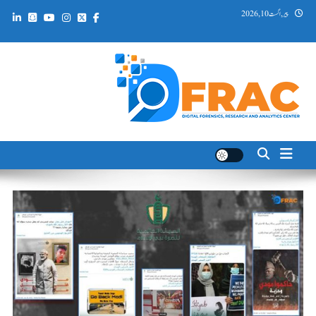
Ski
پیر, اگست 10, 2026
t
conten
DFRAC_ORG
Digital Forensics, Research and Analytics Center