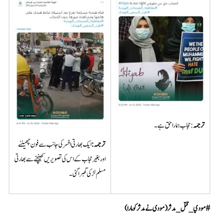
ترجمہ
: حجاب ہمارا حق ہے۔
ترجمہ
:
ایک بھارتی افسر کی جانب سے فون چھیننے
اور بغیر حجاب کے اس کی تصویریں کھینچنے سے بھارتی
مسلم لڑکی گھبرا گئی۔
#
مودي_قتل_مدثر
(مودی نے مدثر کو مارا)