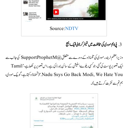
Source:
NDTV
پی ایم مودی کی مخالفت میں شیئر کر ڈالی فیک امیج
وزیراعظم نریندر مودی کی تلمناڈو کے دورے سے متعلق @SupportProphetM کی جانب سے
ایک تصویر پوسٹ کی گئی، جو کسی ریلوے اسٹیشن کے سائن بورڈ کی ہے۔اس تصویر پر لکھا ہے،’Tamil
Nadu Ssys Go Back Modi, We Hate You.‘(تملناڈو کہتا ہے، گوبیک مودی،
ہم تم سے نفرت کرتے ہیں)۔