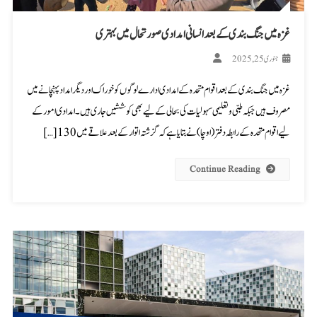
غزہ میں جنگ بندی کے بعد انسانی امدادی صورتحال میں بہتری
جنوری 25, 2025
غزہ میں جنگ بندی کے بعد اقوام متحدہ کے امدادی ادارے لوگوں کو خوراک اور دیگر امداد پہنچانے میں
مصروف ہیں جبکہ طبی و تعلیمی سہولیات کی بحالی کے لیے بھی کوششیں جاری ہیں۔ امدادی امور کے
لیے اقوام متحدہ کے رابطہ دفتر (اوچا) نے بتایا ہے کہ گزشتہ اتوار کے بعد علاقے میں 130 […]
Continue Reading