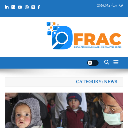
Ski
جمعہ, اگست 07, 2026
t
conten
DFRAC_ORG
Digital Forensics, Research and Analytics Center
CATEGORY:
NEWS