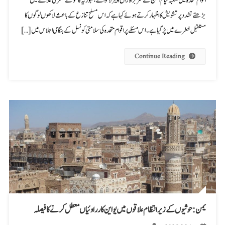
اقوام متحدہ میں شعبہ قیام امن کے سربراہ ژاں پیئر لاکوا نے جمہوریہ کانگو کے مشرقی علاقے میں
بڑھتے تشدد پر تشویش کا اظہار کرتے ہوئے کہا ہے کہ اس مسلح تنازع کے باعث لاکھوں لوگوں کا
مستقبل خطرے میں پڑ گیا ہے۔ اس مسئلے پر اقوام متحدہ کی سلامتی کونسل کے ہنگامی اجلاس میں […]
Continue Reading
یمن: حوثیوں کے زیر انتظام علاقوں میں یو این کارراوئیاں معطل کرنے کا فیصلہ