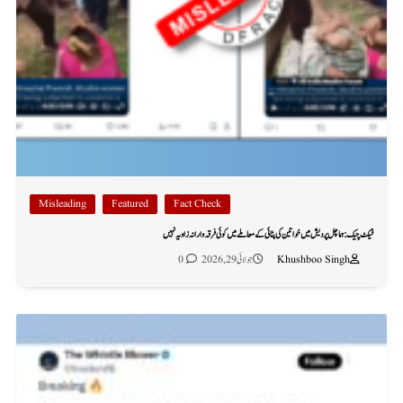
Misleading
Featured
Fact Check
فیکٹ چیک: ہماچل پردیش میں خواتین کی پٹائی کے معاملے میں کوئی فرقہ وارانہ زاویہ نہیں
Khushboo Singh
جولائی 29, 2026
0