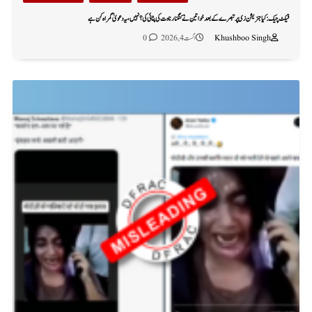
فیکٹ چیک: کیا جنریشن زی پر تبصرے کے بعد خواتین نے کنگنا رناوت کی پٹائی کی؟ نہیں، یہ دعویٰ گمراہ کن ہے
Khushboo Singh
اگست 4, 2026
0