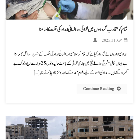
شام کو متحارب گروہوں میں لڑائی اور انسانی امداد کی قلت کا سامنا
جنوری 31, 2025
امدادی اداروں نے خبردار کیا ہے کہ شام کو سلامتی اور انسانی امداد کی قلت کے شدید مسائل کا سامنا
ہے جہاں شمال مشرقی علاقے منبج میں جاری لڑائی کے باعث حالیہ دنوں 25 ہزار سے زیادہ لوگ بے
گھر ہو گئے ہیں۔ امدادی امور کے لیے اقوام متحدہ کے رابطہ دفتر (اوچا) نے بتایا […]
Continue Reading