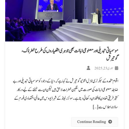
موسمیاتی تبدیلی اور مصنوعی ذہانت بھی جوہری ہتھیاروں کی طرح خطرناک،
گوتیرش
جنوری 23, 2025
اقوام متحدہ کے سیکرٹری جنرل انتونیو گوتیرش نے کہا ہے کہ دنیا کے وجود کو موسمیاتی تبدیلی اور بے
ضابطہ مصنوعی ذہانت کی صورت میں سنگین خطرات لاحق ہیں لیکن ان سے نمٹنے کے لیے درکار
کثیرفریقی تعاون کا فقدان دکھائی دیتا ہے۔ سوئزرلینڈ کے شہر ڈیووس میں عالمی اقتصادی فورم کے
سالانہ اجلاس سے […]
Continue Reading