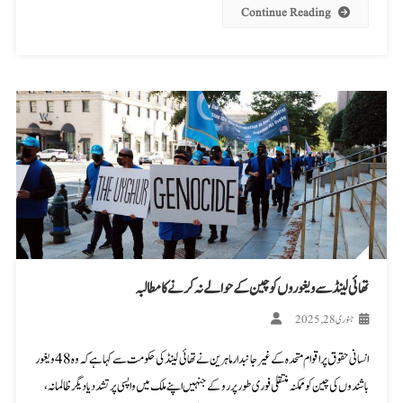
Continue Reading
تھائی لینڈ سے ویغوروں کو چین کے حوالے نہ کرنے کا مطالبہ
جنوری 28, 2025
انسانی حقوق پر اقوام متحدہ کے غیرجانبدار ماہرین نے تھائی لینڈ کی حکومت سے کہا ہے کہ وہ 48 ویغور
باشندوں کی چین کو ممکنہ منتقلی فوری طور پر روکے جنہیں اپنے ملک میں واپسی پر تشدد یا دیگر ظالمانہ،