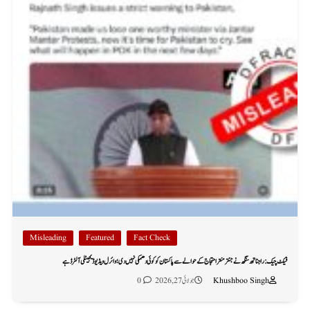
Misleading
Featured
Fact Check
فیکٹ چیک: راجناتھ سنگھ نے جنتر منتر احتجاج کے حوالے سے پاکستان کو کوئی دھمکی نہیں دی؛ وائرل ویڈیو ڈیجیٹلی آلٹرڈ ہے
Khushboo Singh
جولائی 27, 2026
0