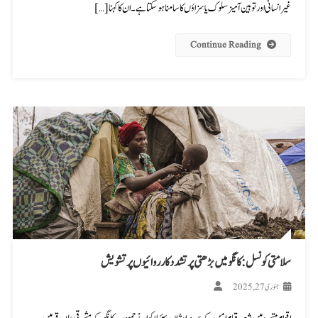
غیرانسانی اور توہین آمیز سلوک یا سزاؤں کا سامنا ہو سکتا ہے۔ ان کا کہنا […]
Continue Reading
سلامتی کونسل: کانگو میں بڑھتی پرتشدد کارروائیوں پر تشویش
جنوری 27, 2025