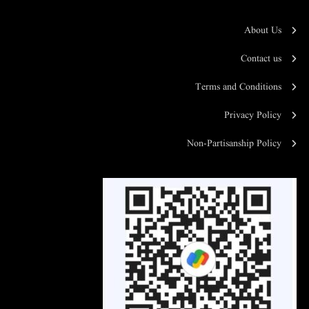
About Us
Contact us
Terms and Conditions
Privacy Policy
Non-Partisanship Policy