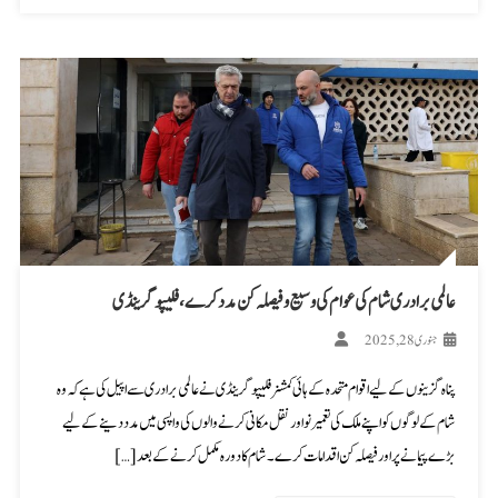
عالمی برادری شام کی عوام کی وسیع و فیصلہ کن مدد کرے، فلیپو گرینڈی
جنوری 28, 2025
پناہ گزینوں کے لیے اقوام متحدہ کے ہائی کمشنر فلیپو گرینڈی نے عالمی برادری سے اپیل کی ہے کہ وہ
شام کے لوگوں کو اپنے ملک کی تعمیرنو اور نقل مکانی کرنے والوں کی واپسی میں مدد دینے کے لیے
بڑے پیمانے پر اور فیصلہ کن اقدامات کرے۔ شام کا دورہ مکمل کرنے کے بعد […]