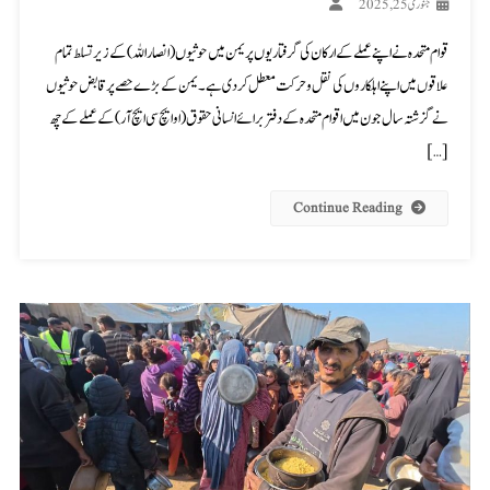
جنوری 25, 2025
قوام متحدہ نے اپنے عملے کے ارکان کی گرفتاریوں پر یمن میں حوثیوں (انصاراللہ) کے زیرتسلط تمام
علاقوں میں اپنے اہلکاروں کی نقل و حرکت معطل کر دی ہے۔ یمن کے بڑے حصے پر قابض حوثیوں
نے گزشتہ سال جون میں اقوام متحدہ کے دفتر برائے انسانی حقوق (او ایچ سی ایچ آر) کے عملے کے چھ
[…]
Continue Reading