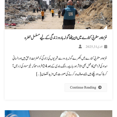
غزہ اور مغربی کنارے میں ان پٹھا گولہ بارود زندگی کے لیے مسلسل خطرہ
جنوری 31, 2025
غزہ اور مغربی کنارے میں بکھرے گولہ بارود سے شہریوں کی زندگی کو خطرات لاحق ہیں اور انسانی
امداد کی فراہمی کا عمل بھی متاثر ہو رہا ہے۔ جنگ بندی کے بعد 24 افراد دھماکہ خیز مواد کی زد میں آ
کر ہلاک ہو چکے ہیں جسے صاف نہ کرنے کی صورت میں مزید نقصان […]
Continue Reading