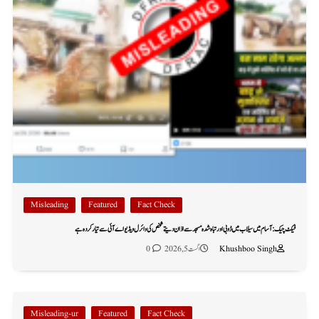
Misleading
Featured
Fact Check
فیکٹ چیک: آسام میں سیلاب میں ڈوبی اور تباہ شدہ مسجد سے اذان دیتے شخص کی وائرل ویڈیو اے آئی سے تیار کردہ ہے
Khushboo Singh
اگست 5, 2026
0
Misleading-ur
Featured
Fact Check