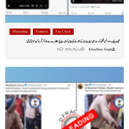
Misleading
Featured
Fact Check
فیکٹ چیک: وارانسی فیملی کورٹ میں میاں بیوی کے تنازعے کی ویڈیو کو سی جے پی مظاہرے سے جوڑ کر گمراہ کن دعویٰ کیا گیا
Khushboo Singh
جولائی 30, 2026
0