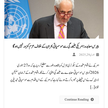
پیرس معاہدہ: امریکی علیحدگی سے موسمیاتی بحران کے خلاف عزم کمزور نہیں ہوگا
جنوری 29, 2025
امریکہ نے اقوام متحدہ کے سیکرٹری جنرل کو باقاعدہ طور سے مطلع کر دیا ہے کہ وہ 27 جنوری
2026 کو پیرس موسمیاتی معاہدے سے علیحدگی اختیار کر لے گا۔ اقوام متحدہ کے ترجمان سٹیفن
ڈوجیرک نے اس فیصلے پر تبصرہ کرتے ہوئے کہا ہے کہ امریکہ کے اس اقدام سے موسمیاتی تبدیلی پر
قابو […]
Continue Reading