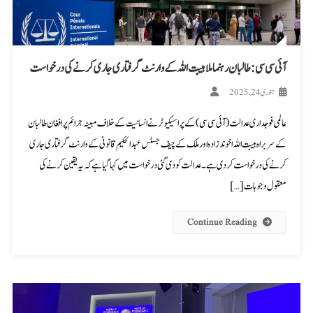
آئی سی سی: طالبان رہنما ملا ہیبت اللہ کے وارنٹ گرفتاری جاری کرنے کی درخواست
جنوری 24, 2025
عالمی فوجداری عدالت (آئی سی سی) کے پراسیکیوٹر نے انسانیت کے خلاف مبینہ جرائم پر افغان طالبان
کے سربراہ ہیبت اللہ اخوندزادہ اور ملک کے چیف جسٹس عبدالحکیم قانونی کے وارنٹ گرفتاری جاری
کرنے کی درخواست کر دی ہے۔ عدالت کو دی گئی درخواست میں کہا گیا ہے کہ یہ یقین کرنے کی
معقول وجوہات […]
Continue Reading