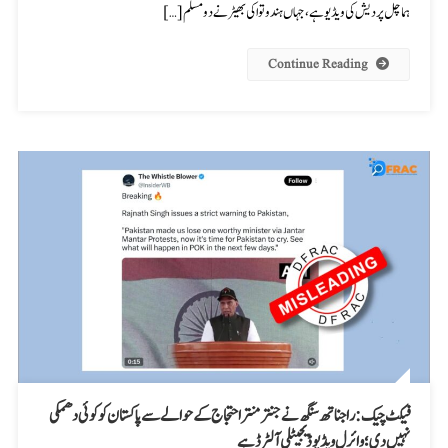
ہماچل پردیش کی ویڈیو ہے، جہاں ہندوتوا کی بھیڑ نے دو مسلم […]
Continue Reading
فیکٹ چیک: راجناتھ سنگھ نے جنتر منتر احتجاج کے حوالے سے پاکستان کو کوئی دھمکی
نہیں دی؛ وائرل ویڈیو ڈیجیٹلی آلٹرڈ ہے