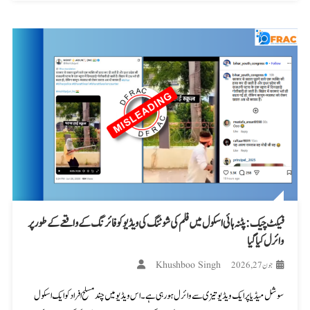
فیکٹ چیک: پٹنہ ہائی اسکول میں فلم کی شوٹنگ کی ویڈیو کو فائرنگ کے واقعے کے طور پر
وائرل کیا گیا
Khushboo Singh
جون 27, 2026
سوشل میڈیا پر ایک ویڈیو تیزی سے وائرل ہو رہی ہے۔ اس ویڈیو میں چند مسلح افراد کو ایک اسکول