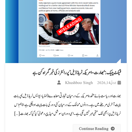
فیکٹ چیک: ‘بھارت-امریکہ ٹریڈ ڈیل’ پر رائٹرز کی خبر گمراہ کن ہے
Khushboo Singh
جولائی 14, 2026
بھارت اور ریاست ہائے متحدہ امریکہ کے درمیان تجارتی معاہدے (انڈیا-یو ایس ٹریڈ ڈیل) پر بات
چیت آخری مرحلے میں ہے۔ دونوں ممالک کے درمیان کئی دور کی بات چیت ہو چکی ہے، تاہم اس
ٹریڈ ڈیل پر ابھی تک حتمی مہر نہیں لگی ہے۔ اسی دوران سوشل میڈیا پر دعویٰ کیا گیا کہ بھارت […]
Continue Reading