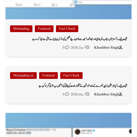
Misleading
Featured
Fact Check
فیکٹ چیک: آسام میں سیلاب میں ڈوبی اور تباہ شدہ مسجد سے اذان دیتے شخص کی وائرل ویڈیو اے آئی سے تیار کردہ ہے
Khushboo Singh
اگست 5, 2026
0
Misleading-ur
Featured
Fact Check
فیکٹ چیک: کیا جنریشن زی پر تبصرے کے بعد خواتین نے کنگنا رناوت کی پٹائی کی؟ نہیں، یہ دعویٰ گمراہ کن ہے
Khushboo Singh
اگست 4, 2026
0