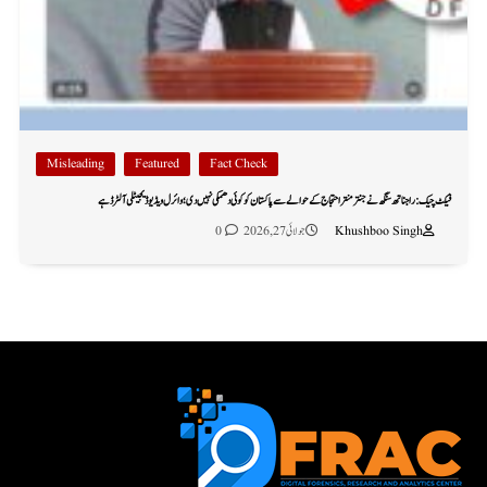
Misleading
Featured
Fact Check
فیکٹ چیک: راجناتھ سنگھ نے جنتر منتر احتجاج کے حوالے سے پاکستان کو کوئی دھمکی نہیں دی؛ وائرل ویڈیو ڈیجیٹلی آلٹرڈ ہے
Khushboo Singh
جولائی 27, 2026
0