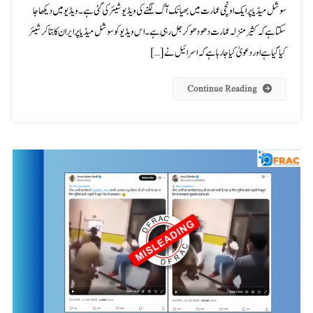
سوشل میڈیا پر ایک اونچی عمارت میں بھیانک آگ لگنے کی ویڈیو شیئر کی گئی ہے۔ ویڈیو میں دیکھا جا
سکتا ہے کہ کثیر منزلہ عمارت دھو دھو کر جل رہی ہے۔ اس ویڈیو کو سوشل میڈیا پر ایران کا بتا کر شیئر
کیا گیا ہے اور دعویٰ کیا جا رہا ہے کہ اسرائیل نے […]
Continue Reading