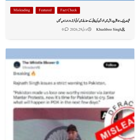
Misleading
Featured
Fact Check
فیکٹ چیک: ہماچل پردیش میں خواتین کی پٹائی کے معاملے میں کوئی فرقہ وارانہ زاویہ نہیں
Khushboo Singh
جولائی 29, 2026
0