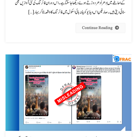
کے احاطے میں اِدھر اُدھر دوڑتے ہوئے دیکھا جا سکتا ہے۔ اس دوران فائرنگ کی کئی آوازیں بھی
سنائی دیتی ہیں۔ صارفین اس ویڈیو کو پٹنہ ہائی اسکول میں فائرنگ کا واقعہ بتا کر بہار […]
Continue Reading