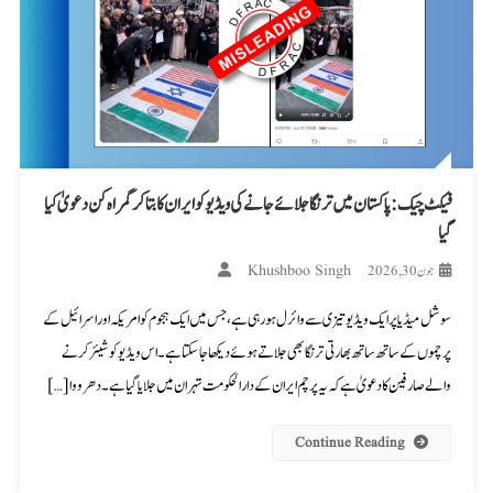
فیکٹ چیک: پاکستان میں ترنگا جلائے جانے کی ویڈیو کو ایران کا بتا کر گمراہ کن دعویٰ کیا
گیا
Khushboo Singh
جون 30, 2026
سوشل میڈیا پر ایک ویڈیو تیزی سے وائرل ہو رہی ہے، جس میں ایک ہجوم کو امریکہ اور اسرائیل کے
پرچموں کے ساتھ ساتھ بھارتی ترنگا بھی جلاتے ہوئے دیکھا جا سکتا ہے۔ اس ویڈیو کو شیئر کرنے
والے صارفین کا دعویٰ ہے کہ یہ پرچم ایران کے دارالحکومت تہران میں جلایا گیا ہے۔ دھرووا […]
Continue Reading