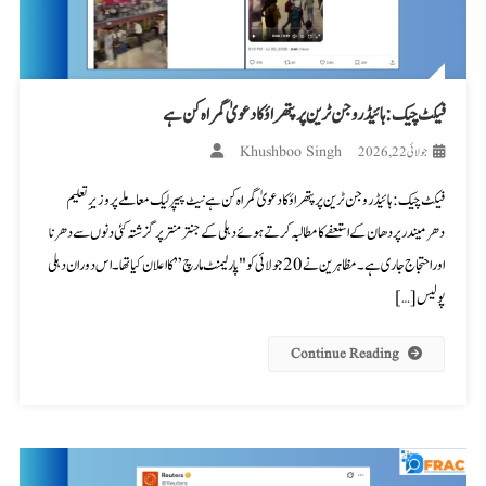
فیکٹ چیک: ہائیڈروجن ٹرین پر پتھراؤ کا دعویٰ گمراہ کن ہے
Khushboo Singh
جولائی 22, 2026
فیکٹ چیک: ہائیڈروجن ٹرین پر پتھراؤ کا دعویٰ گمراہ کن ہے نیٹ پیپر لیک معاملے پر وزیرِ تعلیم
دھرمیندر پردھان کے استعفے کا مطالبہ کرتے ہوئے دہلی کے جنتر منتر پر گزشتہ کئی دنوں سے دھرنا
اور احتجاج جاری ہے۔ مظاہرین نے 20 جولائی کو "پارلیمنٹ مارچ” کا اعلان کیا تھا۔ اس دوران دہلی
پولیس […]
Continue Reading