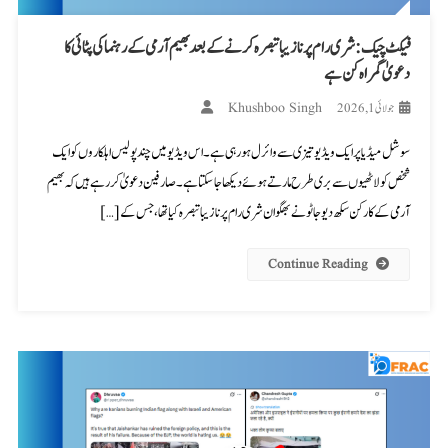
فیکٹ چیک: شری رام پر نازیبا تبصرہ کرنے کے بعد بھیم آرمی کے رہنما کی پٹائی کا
دعویٰ گمراہ کن ہے
Khushboo Singh
جولائی 1, 2026
سوشل میڈیا پر ایک ویڈیو تیزی سے وائرل ہو رہی ہے۔ اس ویڈیو میں چند پولیس اہلکاروں کو ایک
شخص کو لاٹھیوں سے بری طرح مارتے ہوئے دیکھا جا سکتا ہے۔ صارفین دعویٰ کر رہے ہیں کہ بھیم
آرمی کے کارکن سکھ دیو جاٹو نے بھگوان شری رام پر نازیبا تبصرہ کیا تھا، جس کے […]
Continue Reading