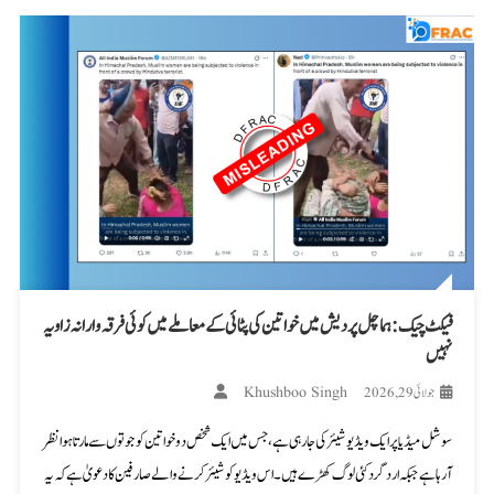
فیکٹ چیک: ہماچل پردیش میں خواتین کی پٹائی کے معاملے میں کوئی فرقہ وارانہ زاویہ
نہیں
Khushboo Singh
جولائی 29, 2026
سوشل میڈیا پر ایک ویڈیو شیئر کی جا رہی ہے، جس میں ایک شخص دو خواتین کو جوتوں سے مارتا ہوا نظر
آ رہا ہے جبکہ اردگرد کئی لوگ کھڑے ہیں۔ اس ویڈیو کو شیئر کرنے والے صارفین کا دعویٰ ہے کہ یہ