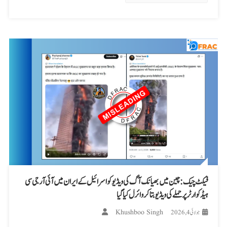
فیکٹ چیک: چین میں بھیانک آگ کی ویڈیو کو اسرائیل کے ایران میں آئی آر جی سی
ہیڈکوارٹر پر حملے کی ویڈیو بتا کر وائرل کیا گیا
Khushboo Singh
جولائی 4, 2026