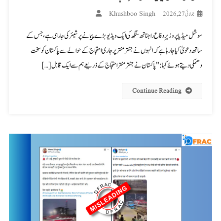
Khushboo Singh
جولائی 27, 2026
سوشل میڈیا پر وزیرِ دفاع راجناتھ سنگھ کی ایک ویڈیو بڑے پیمانے پر شیئر کی جا رہی ہے، جس کے
ساتھ دعویٰ کیا جا رہا ہے کہ انہوں نے جنتر منتر پر جاری احتجاج کے حوالے سے پاکستان کو سخت
دھمکی دیتے ہوئے کہا: "پاکستان نے جنتر منتر احتجاج کے ذریعے ہم سے ایک قابل […]
Continue Reading