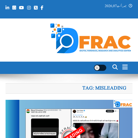
Ski
جمعہ, اگست 07, 2026
t
conten
DFRAC_ORG
Digital Forensics, Research and Analytics Center
TAG:
MISLEADING