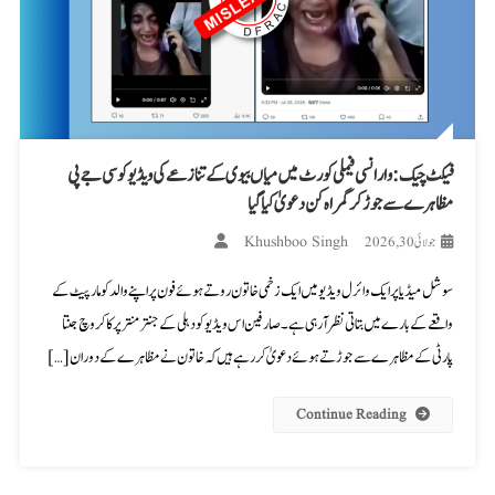
فیکٹ چیک: وارانسی فیملی کورٹ میں میاں بیوی کے تنازعے کی ویڈیو کو سی جے پی
مظاہرے سے جوڑ کر گمراہ کن دعویٰ کیا گیا
Khushboo Singh
جولائی 30, 2026
سوشل میڈیا پر ایک وائرل ویڈیو میں ایک زخمی خاتون روتے ہوئے فون پر اپنے والد کو مارپیٹ کے
واقعے کے بارے میں بتاتی نظر آ رہی ہے۔ صارفین اس ویڈیو کو دہلی کے جنتر منتر پر کاکروچ جنتا
پارٹی کے مظاہرے سے جوڑتے ہوئے دعویٰ کر رہے ہیں کہ خاتون نے مظاہرے کے دوران […]
Continue Reading