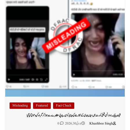
Misleading
Featured
Fact Check
فیکٹ چیک: وارانسی فیملی کورٹ میں میاں بیوی کے تنازعے کی ویڈیو کو سی جے پی مظاہرے سے جوڑ کر گمراہ کن دعویٰ کیا گیا
Khushboo Singh
جولائی 30, 2026
0