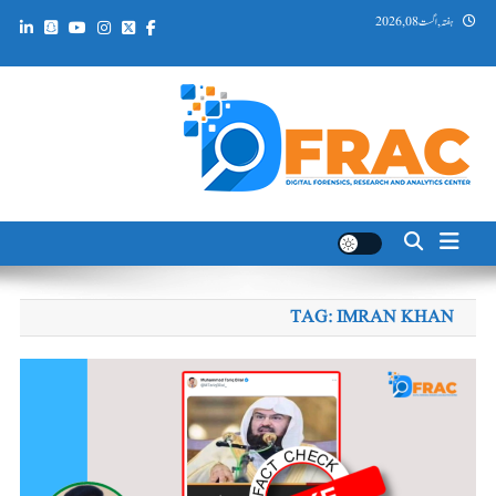
Ski
ہفتہ, اگست 08, 2026
t
conten
DFRAC_ORG
Digital Forensics, Research and Analytics Center
TAG:
IMRAN KHAN