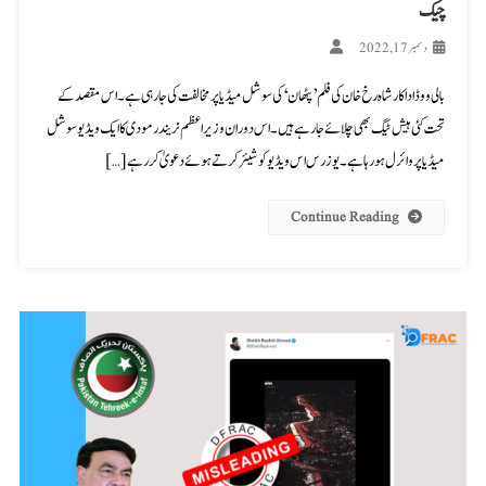
چیک
دسمبر 17, 2022
بالی ووڈ اداکار شاہ رخ خان کی فلم ’پٹھان‘ کی سوشل میڈیا پر مخالفت کی جارہی ہے۔ اس مقصد کے
تحت کئی ہیش ٹیگ بھی چلائے جا رہے ہیں۔ اس دوران وزیر اعظم نریندر مودی کا ایک ویڈیو سوشل
میڈیا پر وائرل ہو رہا ہے۔ یوزرس اس ویڈیو کو شیئر کرتے ہوئے دعویٰ کر رہے […]
Continue Reading