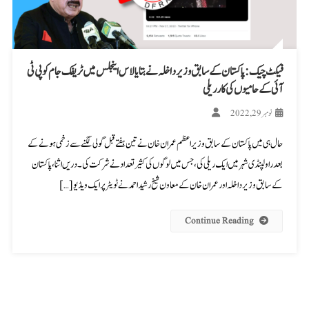
فیکٹ چیک: پاکستان کے سابق وزیر داخلہ نے بتایا لاس اینجلس میں ٹریفک جام کو پی ٹی
آئی کے حامیوں کی کار ریلی
نومبر 29, 2022
حال ہی میں پاکستان کے سابق وزیراعظم عمران خان نے تین ہفتے قبل گولی لگنے سے زخمی ہونے کے
بعد راولپنڈی شہر میں ایک ریلی کی، جس میں لوگوں کی کثیر تعداد نے شرکت کی۔ دریں اثنا، پاکستان
کے سابق وزیر داخلہ اور عمران خان کے معاون شیخ رشید احمد نے ٹویٹر پر ایک ویڈیو […]
Continue Reading