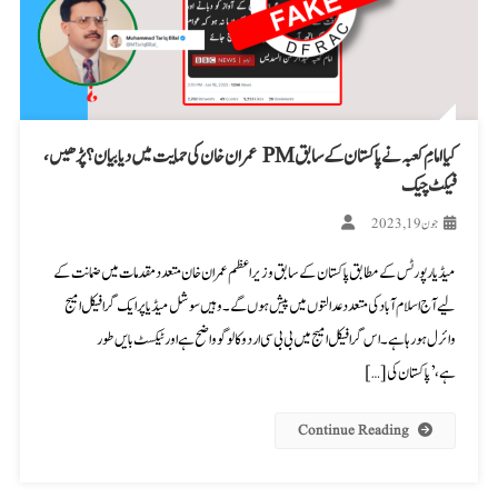
کیا امامِ کعبہ نے پاکستان کے سابق PM عمران خان کی حمایت میں دیا بیان؟ پڑھیں،
فیکٹ چیک
جون 19, 2023
میڈیا رپورٹس کے مطابق پاکستان کے سابق وزیراعظم عمران خان متعدد مقدمات میں ضمانت کے
لیے آج اسلام آباد کی متعدد عدالتوں میں پیش ہوں گے۔ وہیں سوشل میڈیا پر ایک گرافیکل امیج
وائرل ہو رہا ہے۔ اس گرافیکل امیج میں بی بی سی اردو کا لوگو واضح ہے اور ٹیکسٹ بایں طور
ہے،’پاکستان کی […]
Continue Reading