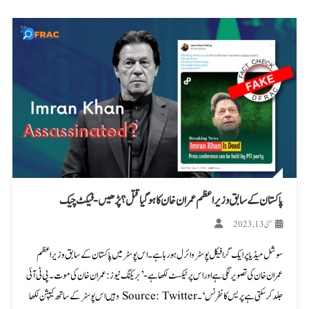
پاکستان کے سابق وزیراعظم عمران خان کا ہو گیا قتل؟ پڑھیں- فیکٹ چیک
مئی 13, 2023
سوشل میڈیا پر ایک گرافیکل پوسٹر وائرل ہو رہا ہے۔ اس پوسٹر میں پاکستان کے سابق وزیراعظم
عمران خان کی تصویر لگی ہے اور اس پر ٹیکسٹ لکھا ہے-’بریکنگ نیوز: عمران خان کی موت۔ پی ٹی آئی
جلد کر سکتی ہے پریس کانفرنس‘۔ Source: Twitter وہیں اس پوسٹر کے ساتھ کیپشن لکھا