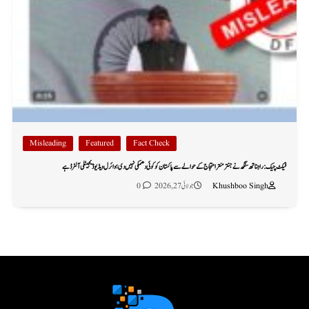
Misleading
Featured
Fact Check
فیکٹ چیک: راجناتھ سنگھ نے جنتر منتر احتجاج کے حوالے سے پاکستان کو کوئی دھمکی نہیں دی؛ وائرل ویڈیو ڈیجیٹلی آلٹرڈ ہے
Khushboo Singh
جولائی 27, 2026
0