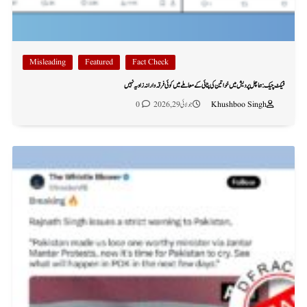
Misleading
Featured
Fact Check
فیکٹ چیک: ہماچل پردیش میں خواتین کی پٹائی کے معاملے میں کوئی فرقہ وارانہ زاویہ نہیں
Khushboo Singh
جولائی 29, 2026
0