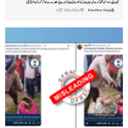
فیکٹ چیک: وارانسی فیملی کورٹ میں میاں بیوی کے تنازعے کی ویڈیو کو سی جے پی مظاہرے سے جوڑ کر گمراہ کن دعویٰ کیا گیا
Khushboo Singh
جولائی 30, 2026
0