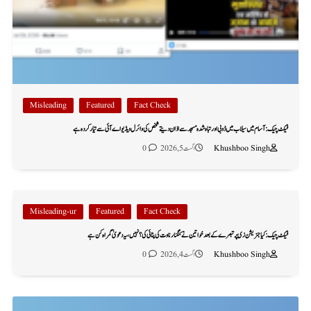
Misleading
Featured
Fact Check
فیکٹ چیک: آسام میں سیلاب میں ڈوبی اور تباہ شدہ مسجد سے اذان دیتے شخص کی وائرل ویڈیو اے آئی سے تیار کردہ ہے
Khushboo Singh
اگست 5, 2026
0
Misleading-ur
Featured
Fact Check
فیکٹ چیک: کیا جنریشن زی پر تبصرے کے بعد خواتین نے کنگنا رناوت کی پٹائی کی؟ نہیں، یہ دعویٰ گمراہ کن ہے
Khushboo Singh
اگست 4, 2026
0