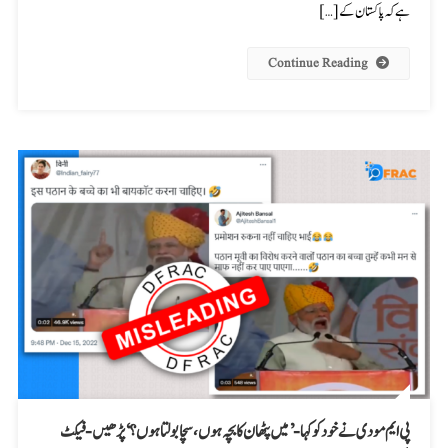
ہے کہ پاکستان کے […]
Continue Reading
پی ایم مودی نے خود کو کہا- ’میں پٹھان کا بچہ ہوں، سچا بولتا ہوں؟‘ پڑھیں-فیکٹ