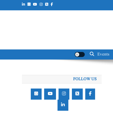
Events
FOLLOW US