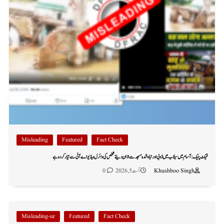
Misleading
Featured
Fact Check
فیکٹ چیک: آسام میں سیلاب میں ڈوبی اور تباہ شدہ مسجد سے اذان دیتے شخص کی وائرل ویڈیو اے آئی سے تیار کردہ ہے
Khushboo Singh
اگست 5, 2026
0
Misleading-ur
Featured
Fact Check