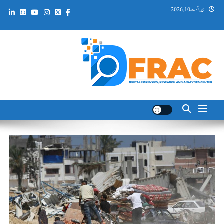
Ski
پیر, اگست 10, 2026
t
conten
DFRAC_ORG
Digital Forensics, Research and Analytics Center