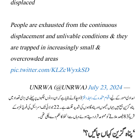
displaced
People are exhausted from the continuous
displacement and unlivable conditions & they
are trapped in increasingly small &
overcrowded areas
pic.twitter.com/KLZcWyxkSD
July 23, 2024
— UNRWA (@UNRWA)
امدادی امور کے لیے
اقوام متحدہ کے رابطہ دفتر
(اوچا) نے بتایا ہے کہ ان دونوں جگہوں پر پہلے ہی بڑی تعداد میں
پناہ گزین جمع ہیں جہاں خیموں اور پناہ گاہوں کی شدید قلت ہے۔22 جولائی تک اسرائیل کی فوج غزہ کے
قریباً 83 فیصد علاقے کو ممنوعہ قرار دیتے ہوئے وہاں سے انخلا کا حکم دے چکی تھی۔
‘پناہ گزین کہاں جائیں؟’