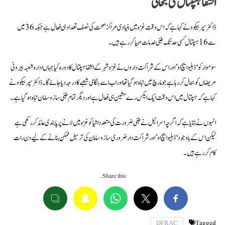
الشفا ہسپتال کی بحالی
ڈاکٹر سپربیکوو نے کہا ہے کہ اس وقت غزہ میں بنیادی مراکز صحت کی نصف تعداد ہی فعال ہے جبکہ 36 میں
سے 16 ہسپتال کسی حد تک طبی خدمات مہیا کر رہے ہیں۔
سوموار کو ‘ڈبلیو ایچ او’ اور اس کے شراکت داروں نے غزہ شہر کے الشفا ہسپتال کا دورہ کیا جہاں ادارہ شعبہ بیرونی
مریضاں کو بحال کر رہا ہے جو مارچ میں تباہ ہو گیا تھا اور اب اسے ہنگامی شعبے کا درجہ دیا جائے گا۔ ڈاکٹر سپربیکوو نے
کہا ہے کہ ہسپتال میں اس وقت ایک ایکس رے مشین ہی فعال ہے اور دیگر تمام طبی سازوسامان تباہ ہو گیا ہے۔
انہوں نے بتایا ہے کہ اگرچہ اسرائیل نے طبی ضرورت کی متعدد اشیا کو غزہ میں لانے پر پابندی عائد کر رکھی ہے
لیکن اس کے باوجود ‘ڈبلیو ایچ او’ اور شراکت دار ضروری سازوسامان کی ترسیل ممکن بنانے کے لیے دن رات
کام کر رہے ہیں۔
Share this…
DFRAC
Tagged