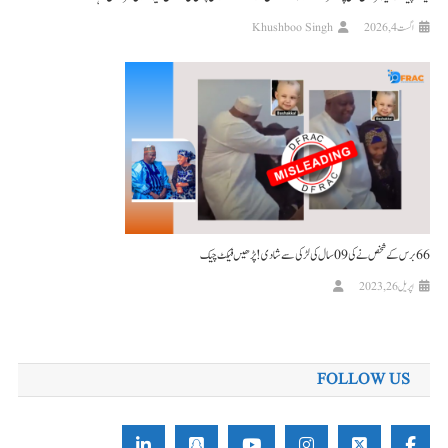
اگست 4, 2026
Khushboo Singh
66 برس کے شخص نے کی 09 سال کی لڑکی سے شادی! پڑھیں فیکٹ چیک
اپریل 26, 2023
FOLLOW US