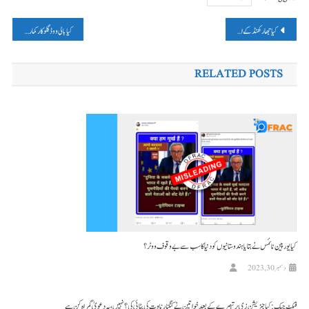
پوسٹوں
کیا جھارکھنڈ کے اسکول نے پاکستان اور بنگلہ دیش کے قومی ترانوں کو حفظ کرنے کا ہوم ورک دیا؟ پڑھیں فیکٹ چیک
کیا بالی ووڈ گلوکار کمار سانو نے سابق پاکستانی وزیراعظم عمران خان کے لئے گانا گایا- پڑھیں فیکٹ چیک
کی
RELATED POSTS
نیویگیشن
کیا یورپین ٹائمس نے بتایا ہندوستانیوں کو دنیا کا سب سے بے وقوف ووٹر؟
دسمبر 30, 2023
فیکٹ چیک: کیا جنریشن زی پر تبصرے کے بعد خواتین نے کنگنا رناوت کی پٹائی کی؟ نہیں، یہ دعویٰ گمراہ کن ہے