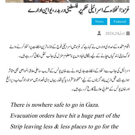
غزہ: انخلاء کے اسرائیلی حکم پر فلسطینی دربدر، یو این ادارے
News
Featured
جولائی 24, 2024
اقوام متحدہ کے امدادی اداروں نے کہا ہے کہ غزہ میں اسرائیلی فوج کے تازہ ترین احکامات پر انخلا کرنے والے
لوگ اپنی زندگیاں بچانے کے لیے ہنگامی بنیادوں پر نامعلوم منزل کی جانب نقل مکانی کر رہے ہیں۔
اسرائیل کی جانب سے انخلا کے احکامات جاری ہونے سے خان یونس کے قریب ساحلی علاقہ المواصی بھی متاثر
ہوا ہے جسے قبل ازیں پناہ گزینوں کے لیے ‘محفوظ’ قرار دیا گیا تھا۔ یہاں بڑی تعداد میں موجود لوگ اب دیرالبلح
اور خان یونس کے مغربی علاقے کا رخ کر رہے ہیں۔
There is nowhere safe to go in Gaza.
Evacuation orders have hit a huge part of the
Strip leaving less & less places to go for the