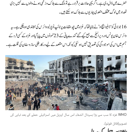
خطرے میں ڈال دی ہے۔ اگر یہی حالات برقرار رہے تو جنگ سے ہلاک و زخمی ہونے والوں سے کہیں بڑی
تعداد میں لوگ مختلف متعدی بیماریوں سے ہلاک ہو سکتے ہیں۔
16 جولائی کو ‘ڈبلیو ایچ او’ نے بتایا تھا کہ غزہ میں چھ مقامات پر ٹائپ ٹو پولیو وائرس کی نشاندہی ہو چکی ہے۔ یہ
وائرس خان یونس اور دیرالبلح سے جمع کیے گئے گندے پانی کے 23 نمونوں میں پایا گیا اور غزہ کے کسی فرد کے
جسم میں اس کی موجودگی کی تصدیق نہیں ہو سکی کیونکہ اس مقصد کے لیے درکار طبی سازوسامان کی قلت ہے۔
WHO
غزہ کا سب سے بڑا ہسپتال الشفاء اس سال اپریل میں اسرائیلی حملے کے بعد تباہی کی
تصویر(فائل فوٹو)۔