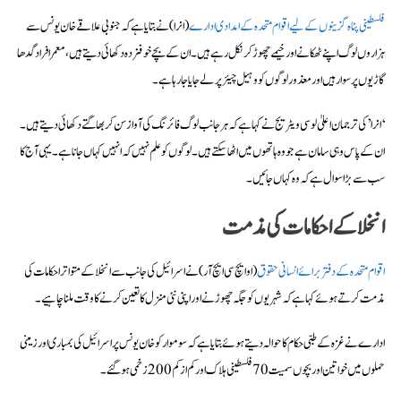
فلسطینی پناہ گزینوں کے لیے اقوام متحدہ کے امدادی ادارے
(انرا) نے بتایا ہے کہ جنوبی علاقے خان یونس سے
ہزاروں لوگ اپنے ٹھکانے اور خیمے چھوڑ کر نکل رہے ہیں۔ ان کے بچے خوفزدہ دکھائی دیتے ہیں، معمر افراد گدھا
گاڑیوں پر سوار ہیں اور معذور لوگوں کو وہیل چیئر پر لے جایا جا رہا ہے۔
‘انرا’ کی ترجمان اعلیٰ لوسی ویٹریج نے کہا ہے کہ ہر جانب لوگ فائرنگ کی آواز سن کر بھاگتے دکھائی دیتے ہیں۔
ان کے پاس وہی سامان ہے جو وہ ہاتھوں میں اٹھا سکتے ہیں۔ لوگوں کو علم نہیں کہ انہیں کہاں جانا ہے۔ یہی آج کا
سب سے بڑا سوال ہے کہ وہ کہاں جائیں۔
انخلا کے احکامات کی مذمت
اقوام متحدہ کے دفتر برائے انسانی حقوق
(او ایچ سی ایچ آر) نے اسرائیل کی جانب سے انخلا کے متواتر احکامات کی
مذمت کرتے ہوئے کہا ہے کہ شہریوں کو جگہ چھوڑنے اور اپنی نئی منزل کا تعین کرنے کا وقت ملنا چاہیے۔
ادارے نے غزہ کے طبی حکام کا حوالہ دیتے ہوئے بتایا ہے کہ سوموار کو خان یونس پر اسرائیل کی بمباری اور زمینی
حملوں میں خواتین اور بچوں سمیت 70 فلسطینی ہلاک اور کم از کم 200 زخمی ہو گئے۔