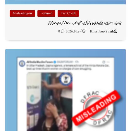
Misleading-ur
Featured
Fact Check
فیکٹ چیک: منوج تیواری کی جذباتی ویڈیو کو بانکی پور ضمنی انتخاب سے جوڑ کر گمراہ کن دعویٰ کیا گیا
Khushboo Singh
اگست 10, 2026
0