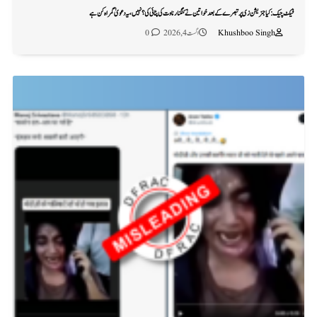
فیکٹ چیک: کیا جنریشن زی پر تبصرے کے بعد خواتین نے کنگنا رناوت کی پٹائی کی؟ نہیں، یہ دعویٰ گمراہ کن ہے
Khushboo Singh
اگست 4, 2026
0