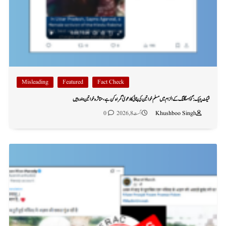
Misleading
Featured
Fact Check
فیکٹ چیک: گؤ اسمگلنگ کے الزام میں مسلم خواتین کی پٹائی کا دعویٰ گمراہ کن ہے، متاثرہ خواتین ہندو ہیں
Khushboo Singh
اگست 8, 2026
0