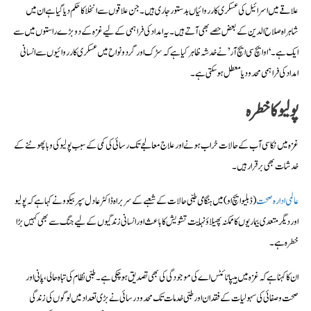
علاقے میں اسرائیل کی عسکری کارروائیاں بدستور جاری ہیں۔ جن علاقوں سے انخلا کا حکم دیا گیا ہے ان میں
شاہراہ صلاح الدین کے بعض حصے بھی آتے ہیں۔ یہ امداد کی فراہمی کے لیے غزہ کے دو بڑے راستوں میں سے
ایک ہے۔ ‘او ایچ سی ایچ آر’ نے خدشہ ظاہر کیا ہے کہ سڑک اور گردونواح میں عسکری کارروائیوں سے انسانی
امداد کی فراہمی محدود یا معطل ہو سکتی ہے۔
پولیو کا خطرہ
غزہ میں نکاسی آب کے حالات خراب ہونے اور علاج معالجے تک رسائی کی کمی کے سبب پولیو کی وبا پھوٹنے کے
خدشات بھی برقرار ہیں۔
عالمی ادارہ صحت
(ڈبلیو ایچ او) میں ہنگامی طبی حالات کے شعبے کے سربراہ ڈاکٹر عادل سپربیکوو نے کہا ہے کہ پولیو
اور دیگر متعدی بیماریوں کا ممکنہ پھیلاؤ نہایت تشویش کا باعث اور انسانی زندگیوں کے لیے جنگ سے بھی کہیں بڑا
خطرہ ہے۔
ان کا کہنا ہے کہ غزہ میں ہیپاٹائٹس اے کی موجودگی کی بھی تصدیق ہو چکی ہے۔ طبی نظام کی تباہ حالی، پانی اور
صحت و صفائی کی سہولیات کے فقدان اور طبی خدمات تک محدود رسائی نے بڑی تعداد میں لوگوں کی زندگی