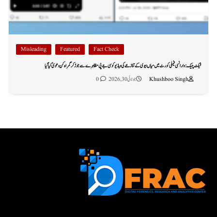
Misleading
Featured
Fact Check
فیکٹ چیک: وارانسی فیملی کورٹ میں میاں بیوی کے تنازعے کی ویڈیو کو سی جے پی مظاہرے سے جوڑ کر گمراہ کن دعویٰ کیا گیا
Khushboo Singh
جولائی 30, 2026
0
First name or full name