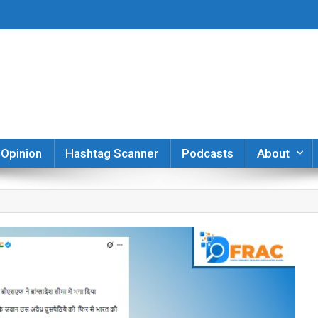
er
Opinion
Hashtag Scanner
Podcasts
About