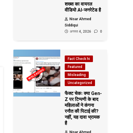
शख्स का वायरल
वीडियो AI-जनरेटेड है
Nisar Ahmed
Siddiqui
अगस्त 4, 2026
0
Fact Check hi
Featured
Misleading
Uncategorized
फैक्ट चेकः क्या Gen-
Z पर टिप्पणी के बाद
महिलाओं ने कंगना
रनौत की पिटाई की?
नहीं, यह दावा भ्रामक
है
Nisar Ahmed