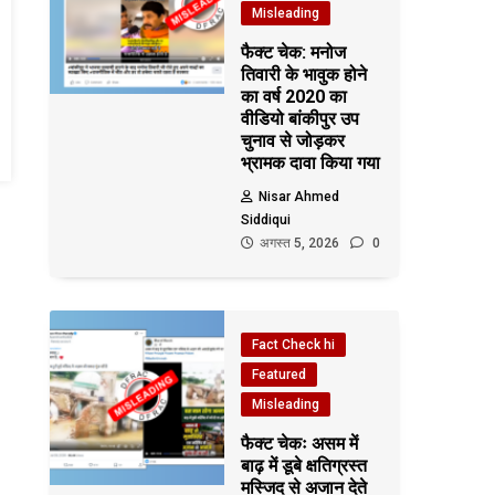
Misleading
फैक्ट चेक: मनोज
तिवारी के भावुक होने
का वर्ष 2020 का
वीडियो बांकीपुर उप
चुनाव से जोड़कर
भ्रामक दावा किया गया
Nisar Ahmed
Siddiqui
अगस्त 5, 2026
0
Fact Check hi
Featured
Misleading
फैक्ट चेकः असम में
बाढ़ में डूबे क्षतिग्रस्त
मस्जिद से अजान देते