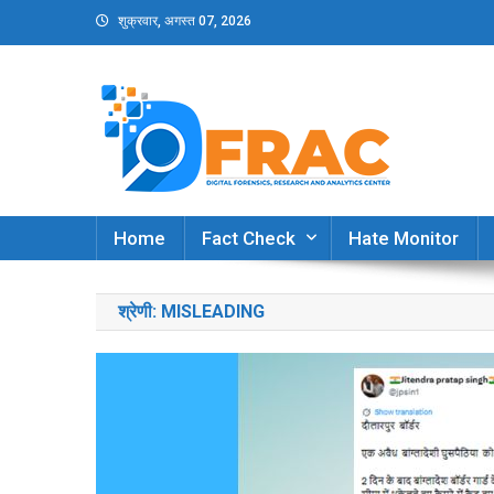
Skip
शुक्रवार, अगस्त 07, 2026
to
content
DFRAC_ORG
Digital Forensics, Research and Analytics Cent
Home
Fact Check
Hate Monitor
श्रेणी:
MISLEADING