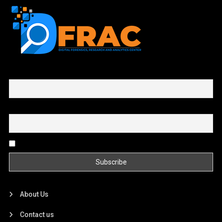
First name or full name
Email
By continuing, you accept the privacy policy
About Us
Contact us