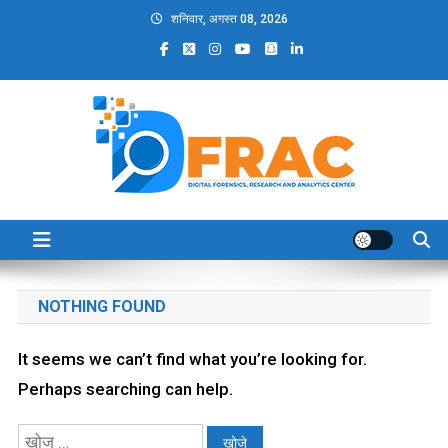
Skip
शनिवार, अगस्त 08, 2026
to
content
DFRAC_ORG
Digital Forensics, Research and Analytics Center
NOTHING FOUND
It seems we can’t find what you’re looking for.
Perhaps searching can help.
निम्न