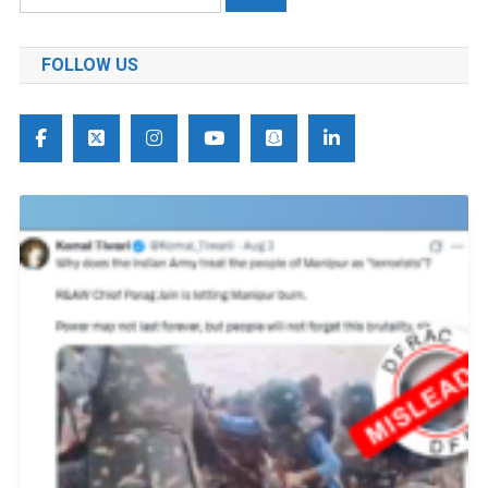
को
खोजें:
FOLLOW US