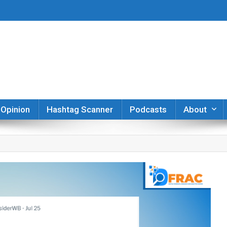
er
Opinion
Hashtag Scanner
Podcasts
About