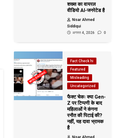
शख्स का वायरल
वीडियो AI-जनरेटेड है
Nisar Ahmed
Siddiqui
अगस्त 4, 2026
0
Fact Check hi
Featured
Misleading
Uncategorized
फैक्ट चेकः क्या Gen-
Z पर टिप्पणी के बाद
महिलाओं ने कंगना
रनौत की पिटाई की?
नहीं, यह दावा भ्रामक
है
Nisar Ahmed