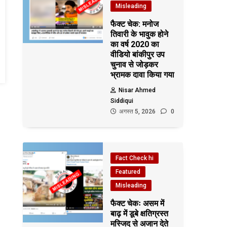
Misleading
फैक्ट चेक: मनोज
तिवारी के भावुक होने
का वर्ष 2020 का
वीडियो बांकीपुर उप
चुनाव से जोड़कर
भ्रामक दावा किया गया
Nisar Ahmed
Siddiqui
अगस्त 5, 2026
0
Fact Check hi
Featured
Misleading
फैक्ट चेकः असम में
बाढ़ में डूबे क्षतिग्रस्त
मस्जिद से अजान देते