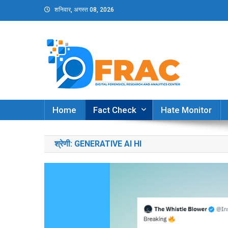
Skip
शनिवार, अगस्त 08, 2026
to
content
DFRAC_ORG
Digital Forensics, Research and Analytics Cent
Home
Fact Check
Hate Monitor
श्रेणी:
GENERATIVE AI HI