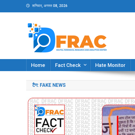
Skip
शनिवार, अगस्त 08, 2026
to
content
DFRAC_ORG
Digital Forensics, Research and Analytics Cent
Home
Fact Check
Hate Monitor
टैग:
FAKE NEWS