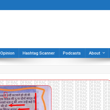
er
Opinion
Hashtag Scanner
Podcasts
About