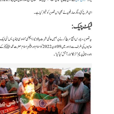
اسی طرح کئی دیگر صارفین نے بھی اس تصویر کو شیئر کیا ہے۔
فیکٹ چیک:
یہ تصویر، ریورس امیج سرچ کرنے پر ہمیں عالمی شہرت یافتہ نیوز ایجنسی ’ایسوسی ایٹڈ پریس‘ کی ایک 
حامیوں کی طرف سے لاہور میں 09 جون 2022 کو اسلام اور
ہندوستانی پرچم ’ترنگا‘ نذر آتش کیا گیا‘۔