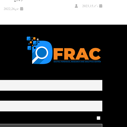
کر ‘وائرل
دسمبر 15, 2023
جون 26, 2022
First name or full name
Email
By continuing, you accept the privacy policy