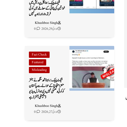
فیکٹ چیک: ہماچل پردیش میں
خواتین کی پٹائی کے معاملے میں کوئی
فرقہ وارانہ زاویہ نہیں
Khushboo Singh
جولائی 29, 2026
0
Fact Check
Featured
Misleading
فیکٹ چیک: راجناتھ سنگھ نے جنتر
منتر احتجاج کے حوالے سے پاکستان
کو کوئی دھمکی نہیں دی؛ وائرل ویڈیو
ڈیجیٹلی آلٹرڈ ہے
پی
Khushboo Singh
جولائی 27, 2026
0