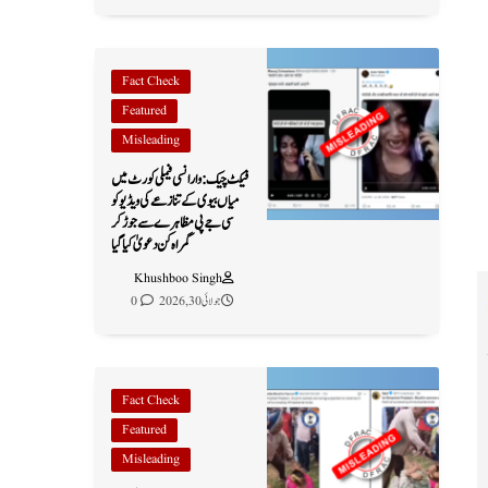
Fact Check
Featured
Misleading
فیکٹ چیک: وارانسی فیملی کورٹ میں
میاں بیوی کے تنازعے کی ویڈیو کو
سی جے پی مظاہرے سے جوڑ کر
گمراہ کن دعویٰ کیا گیا
Khushboo Singh
جولائی 30, 2026
0
Fact Check
Featured
Misleading