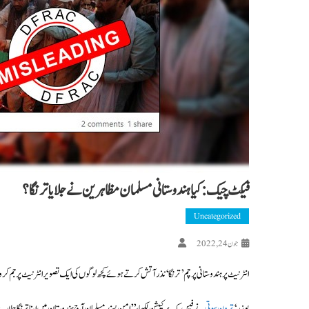
فیکٹ چیک: کیا ہندوستانی مسلمان مظاہرین نے جلایا ترنگا؟
Uncategorized
جون 24, 2022
انٹرنیٹ پر ہندوستانی پرچم ’ترنگا‘ نذر آتش کرتے ہوئے کچھ لوگوں کی ایک تصویر انٹرنیٹ پر جم ک
یوزر ‘
ترون سوتی
نے فیس بک پر کیپشن لکھا، ’’امن پسند مسلمان آج ہندوستان میں اپنا ترنگا جلا رہے ہیں، UnderAttackInIndia