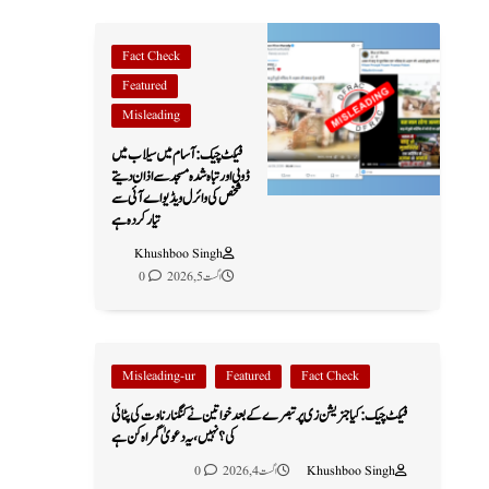
Fact Check
Featured
Misleading
فیکٹ چیک: آسام میں سیلاب میں
ڈوبی اور تباہ شدہ مسجد سے اذان دیتے
شخص کی وائرل ویڈیو اے آئی سے
تیار کردہ ہے
Khushboo Singh
اگست 5, 2026
0
Misleading-ur
Featured
Fact Check
فیکٹ چیک: کیا جنریشن زی پر تبصرے کے بعد خواتین نے کنگنا رناوت کی پٹائی
کی؟ نہیں، یہ دعویٰ گمراہ کن ہے
Khushboo Singh
اگست 4, 2026
0