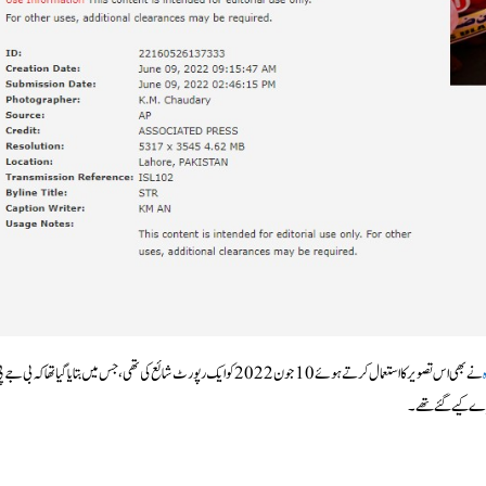
نے بھی اس تصویر کا استعمال کرتے ہوئے 10 جون 2022 کو ایک رپورٹ شائع کی تھی، جس میں بتایا گیا تھا کہ بی جے 
رے کیے گئے تھے۔