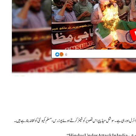
ر وائرل ہو رہی ہے۔ سوشل میڈیا پر اس تصویر کو شیئر کرتے ہوئے یوزرس، مسلم کمیونٹی کو نشانہ بنا رہے ہیں۔
Hindus‘‘۔