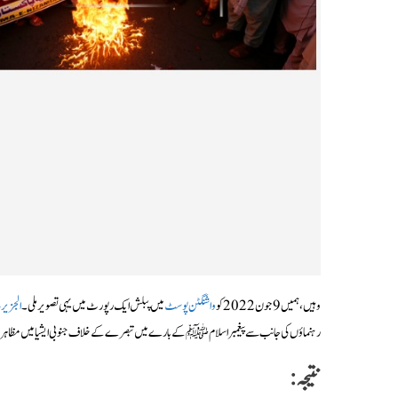
وہیں، ہمیں 9 جون 2022 کو
واشنگٹن پوسٹ
میں پبلش ایک رپورٹ میں یہی تصویر ملی۔
الجزیرہ
رہنماؤں کی جانب سے پیغمبر اسلام ﷺ کے بارے میں تبصرے کے خلاف جنوبی ایشیا میں مظاہ
نتیجہ: