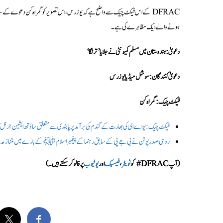
DFRAC کے اس فیکٹ چیک سے واضح ہے کہ یوزرس، اس تصویر کو گمراہ کن دعوے کے ساتھ ش
ہونے والے ایک مظاہرے کی ہے۔
دعویٰ: ہندوستان میں مسلم کمیونٹی نےجلایا ’ترنگا‘
دعویٰ کنندگان: سوشل میڈیا یوزرس
فیکٹ چیک: گمراہ کن
فیکٹ چیک: یو اے ای کی بھارت کے گندم کی برآمد پر پابندی سے متعلق ساؤتھ ایشین جرنل کا
روسی صدر پوتن نے بی جے پی کے سابق رہنما کے پیغمبر اسلام ﷺ کے بارے میں متنازعہ بی
(آپ DFRAC# کو
ٹویٹر
،
فیسبک
اور
یوٹیوب
پر فالو کر سکتے ہیں۔)