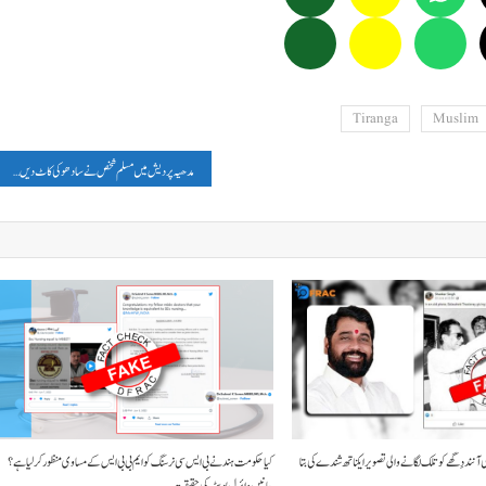
Tiranga
Muslim
مدھیہ پردیش میں مسلم شخص نے سادھو کی کاٹ دیں جٹائیں اور داڑھی ؟، پڑھیں-فیکٹ چیک
ند دِگھے کو تلک لگانے والی تصویر ایکناتھ شندے کی بتا
کیا حکومت ہند نے بی ایس سی نرسنگ کو ایم بی بی ایس کے مساوی منظور کر لیا ہے؟