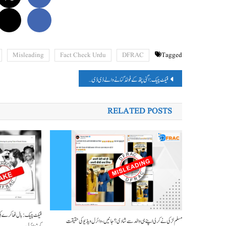
Misleading
Fact Check Urdu
DFRAC
Tagged
پوسٹوں
فیکٹ چیک: اگنی پتھ کے فوائد گنانے والے ڈی ڈی نیوز کے دو ٹویٹس پر سوشل میڈیا یوزرس نے اٹھائے سوال
کی
RELATED POSTS
نیویگیشن
فیکٹ چیک: بال ٹھاکرے کی آن
مسلم لڑکی نے کر لی اپنے ہی والد سے شادی؟ جانیں، وائرل ویڈیو کی حقیقت