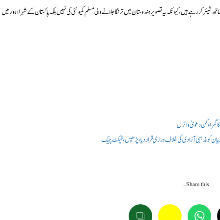
یئر کر رہے ہیں، کیونکہ یہ تصویر ہندوستان میں ترنگا جلانے والی مسلم کمیونٹی کی نہیں بلکہ پاکستان کےشہر لاہور میں
 گمراہ کن دعویٰ وائرل
ان کو مذہبی آزادی کی خلاف ورزی قرار دیا، پڑھیں، فیکٹ چیک
Share this…