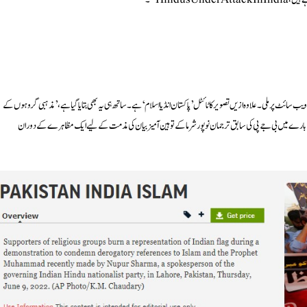
ویب سائٹ پرملی۔ علاوہ ازیں تصویر کا ٹائٹل ’پاکستان انڈیا اسلام‘ ہے۔ ساتھ ہی یہ بھی بتایا گیا ہے ، ’مذہبی گروہوں کے
 پیغمبرِ اسلام حضرت محمد ﷺکے بارے میں بی جے پی کی سابق ترجمان نوپور شرما کے توہین آمیز بیان کی مذمت کے لیے ایک مظاہرے کے دوران