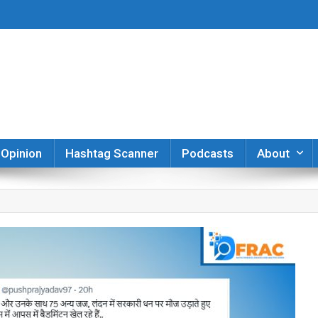
er
Opinion
Hashtag Scanner
Podcasts
About