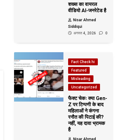
शख्स का वायरल
वीडियो AI-जनरेटेड है
Nisar Ahmed
Siddiqui
अगस्त 4, 2026
0
Fact Check hi
Featured
Misleading
Uncategorized
फैक्ट चेकः क्या Gen-
Z पर टिप्पणी के बाद
महिलाओं ने कंगना
रनौत की पिटाई की?
नहीं, यह दावा भ्रामक
है
Nisar Ahmed