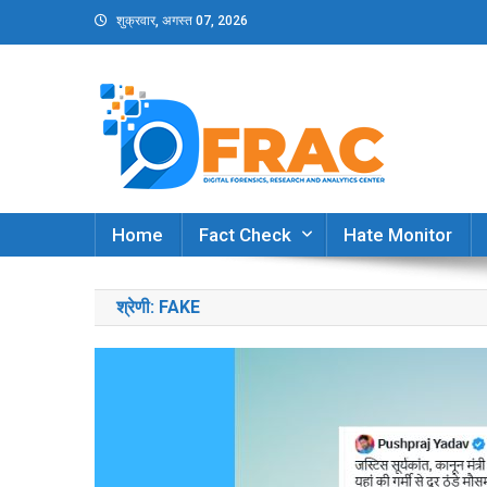
Skip
शुक्रवार, अगस्त 07, 2026
to
content
DFRAC_ORG
Digital Forensics, Research and Analytics Cent
Home
Fact Check
Hate Monitor
श्रेणी:
FAKE