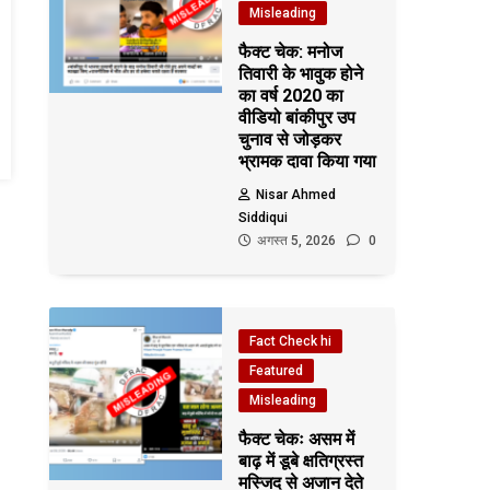
Misleading
फैक्ट चेक: मनोज
तिवारी के भावुक होने
का वर्ष 2020 का
वीडियो बांकीपुर उप
चुनाव से जोड़कर
भ्रामक दावा किया गया
Nisar Ahmed
Siddiqui
अगस्त 5, 2026
0
Fact Check hi
Featured
Misleading
फैक्ट चेकः असम में
बाढ़ में डूबे क्षतिग्रस्त
मस्जिद से अजान देते