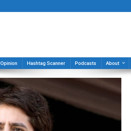
er
Opinion
Hashtag Scanner
Podcasts
About