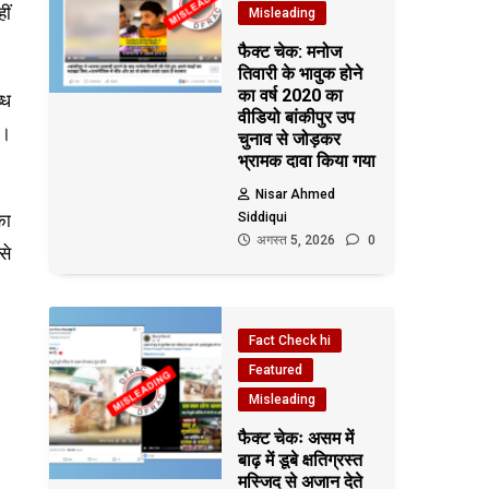
ीं
Misleading
फैक्ट चेक: मनोज
तिवारी के भावुक होने
का वर्ष 2020 का
्ध
वीडियो बांकीपुर उप
े।
चुनाव से जोड़कर
भ्रामक दावा किया गया
Nisar Ahmed
का
Siddiqui
अगस्त 5, 2026
0
से
Fact Check hi
Featured
Misleading
फैक्ट चेकः असम में
बाढ़ में डूबे क्षतिग्रस्त
मस्जिद से अजान देते