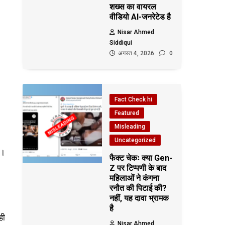
शख्स का वायरल
वीडियो AI-जनरेटेड है
Nisar Ahmed
Siddiqui
अगस्त 4, 2026
0
Fact Check hi
Featured
Misleading
Uncategorized
ै।
फैक्ट चेकः क्या Gen-
Z पर टिप्पणी के बाद
महिलाओं ने कंगना
रनौत की पिटाई की?
नहीं, यह दावा भ्रामक
है
ही
Nisar Ahmed