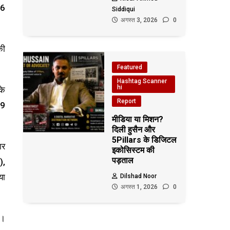
96
Siddiqui
अगस्त 3, 2026
0
की
Featured
Hashtag Scanner
hi
के
Report
.9
मीडिया या मिशन?
दिली हुसैन और
5Pillars के डिजिटल
ार
इकोसिस्टम की
पड़ताल
),
या
Dilshad Noor
अगस्त 1, 2026
0
’।