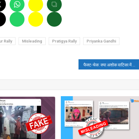
r Rally
Misleading
Pratigya Rally
Priyanka Gandhi
फैक्ट-चेक: क्या अशोक वाटिका में सीता से जुड़ी चट्टान अयोध्या लाई गई?