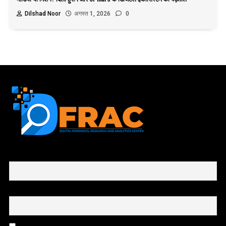
Dilshad Noor
अगस्त 1, 2026
0
First name or full name
Email
By continuing, you accept the privacy policy