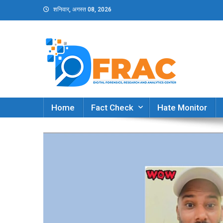
Skip
शनिवार, अगस्त 08, 2026
to
content
DFRAC_ORG
Digital Forensics, Research and Analytics Cent
Home
Fact Check
Hate Monitor