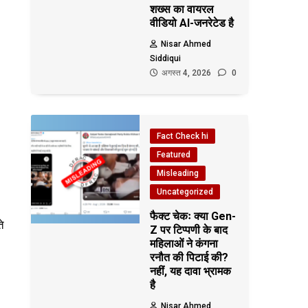
शख्स का वायरल
वीडियो AI-जनरेटेड है
Nisar Ahmed
Siddiqui
अगस्त 4, 2026
0
Fact Check hi
Featured
Misleading
Uncategorized
फैक्ट चेकः क्या Gen-
े
Z पर टिप्पणी के बाद
महिलाओं ने कंगना
रनौत की पिटाई की?
नहीं, यह दावा भ्रामक
है
Nisar Ahmed