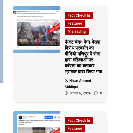
Fact Check hi
Featured
Misleading
फैक्ट चेकः केन-बेतवा
विरोध प्रदर्शन का
वीडियो मणिपुर में सेना
द्वारा महिलाओं पर
बर्बरता का बताकर
भ्रामक दावा किया गया
Nisar Ahmed
Siddiqui
अगस्त 6, 2026
0
Fact Check hi
Featured