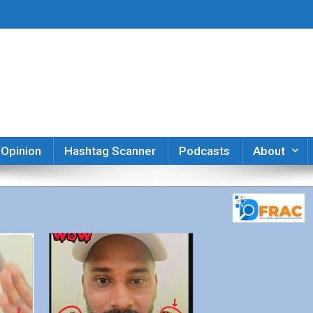
er
Opinion
Hashtag Scanner
Podcasts
About