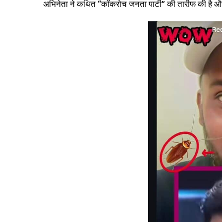
अभिनेता ने कथित “कॉकरोच जनता पार्टी” की तारीफ की है और ज