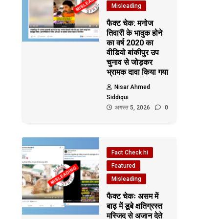
Misleading
फैक्ट चेक: मनोज
तिवारी के भावुक होने
का वर्ष 2020 का
वीडियो बांकीपुर उप
चुनाव से जोड़कर
भ्रामक दावा किया गया
Nisar Ahmed
Siddiqui
अगस्त 5, 2026
0
Fact Check hi
Featured
Misleading
फैक्ट चेकः असम में
बाढ़ में डूबे क्षतिग्रस्त
मस्जिद से अजान देते