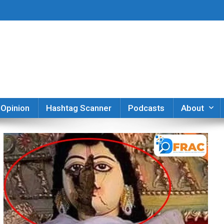
er
Opinion
Hashtag Scanner
Podcasts
About