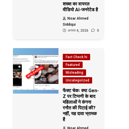
शख्स का वायरल
वीडियो AI-जनरेटेड है
Nisar Ahmed
Siddiqui
अगस्त 4, 2026
0
Fact Check hi
Featured
Misleading
Uncategorized
फैक्ट चेकः क्या Gen-
Z पर टिप्पणी के बाद
महिलाओं ने कंगना
रनौत की पिटाई की?
नहीं, यह दावा भ्रामक
है
Nisar Ahmed