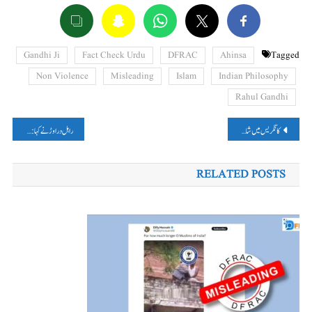
Gandhi Ji
Fact Check Urdu
DFRAC
Ahinsa
Tagged
Non Violence
Misleading
Islam
Indian Philosophy
Rahul Gandhi
پوسٹوں
کانگریس میں شامل ہوتے ہی YS شرمیلا نے جڑ دیا پولیس افسر کو تھپڑ؟ جانیں، وائرل ویڈیو کی حقیقت
راہل دراوڑ نے کہا: سرفراز خان کو انگلینڈ کے خلاف ٹیسٹ سریز میں موقع دیا جائے گا؟ پڑھیں، فیکٹ چیک
کی
RELATED POSTS
نیویگیشن