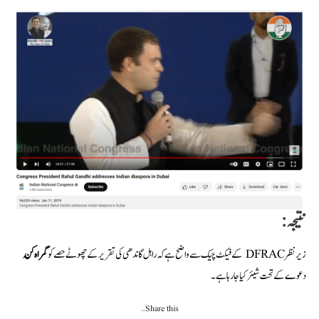
نتیجہ:
زیر نظر DFRAC کے فیکٹ چیک سے واضح ہے کہ راہل گاندھی کی تقریر کے چھوٹے حصے کو
گمراہ کُن
دعوے کے تحت شیئر کیا جا رہا ہے۔
Share this…