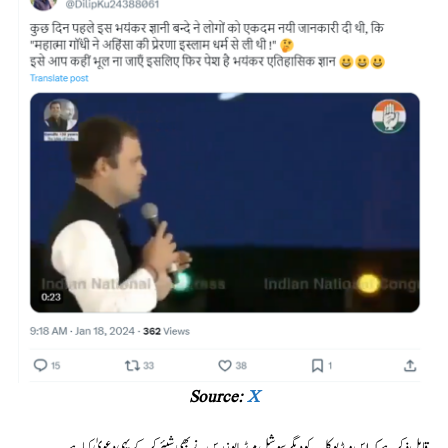
Source:
X
قابل ذکر ہے کہ اس ویڈیو کلپ کو دیگر سوشل میڈیا یوزرس نے بھی شیئر کرکے یہی دعویٰ کیا ہے۔