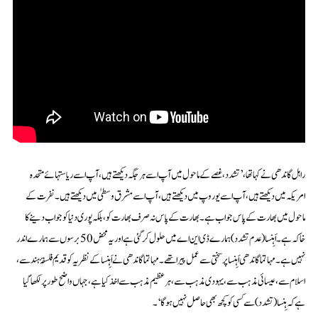
راہل گاندھی نے کہا تھا،’تشدد، غصے کے ماحول میں آپ اسے ہر جگہ دیکھتے ہیں، آپ اسے ریاستہائے متحدہ
امریکہ میں دیکھتے ہیں، آپ اسے یوروپ میں دیکھتے ہیں، آپ اسے مشرق وسطیٰ میں دیکھتے ہیں۔ نفرت کے
ماحول میں بھارت کے پاس جواب ہے۔ بھارت کے پاس نہ صرف بھارت کو، بلکہ پوری دنیا کو جواب دینے کا
خاکہ ہے۔ اَہِنسا (عدم تشدد) ہمارے ڈی این اے میں حلول کر گئی ہے اور یہ محض 50 برسوں سے ہمارے اندر
نہیں ہے۔ مہاتما گاندھی اَہِنسا پر سختی سے عمل پیرا تھے۔ مہاتما گاندھی نے اَہِنسا کے نظریہ کو قدیم فلسفۂ ہند سے،
اسلام سے، عیسائی مذہب سے، یہودی مذہب سے، ہر عظیم مذہب سے اخذ کیا ہے، جہاں واضح طور پر لکھا گیا
ہے کہ ہِنسا (تشدد) سے کسی کو کچھ بھی حاصل نہیں ہوگا‘۔