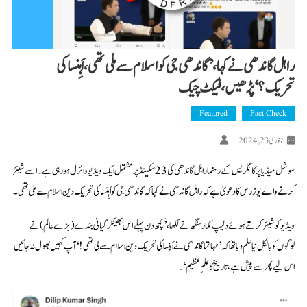
راہل گاندھی نے کہا، ’گاندھی جی کو اسلام سے ملی تھی، اَہِنسا کی
تحریک؟‘پڑھیں، فیکٹ چیک
Featured
Fact Check
جنوری 23, 2024
سوشل میڈیا پر کانگریس کے رہنما راہل گاندھی کی 23 سکینڈ پر مشتمل ایک ویڈیو وائرل ہو رہی ہے۔ اسے شیئر
کرنے والے یوزرس کا دعویٰ ہے کہ راہل گاندھی نے کہا کہ گاندھی جی کو اَہِنسا کی تحریک دین اسلام سے ملی تھی۔
ویڈیو کو شیئر کرتے ہوئے دلیپ کمار سنگھ نے لکھا،’کچھ دن پہلے اس بھینکر گیانی بندے (بڑے عالم) نے
لوگوں کو بالکل نیا علم دیا تھا کہ ’مہاتما گاندھی نے اَہنسا کی تحریک دین اسلام سے لی تھی!‘ آپ کہیں بھول نہ جائیں
اس لیے پھر سے پیش ہے، تاریخ کا علمِ عظیم‘۔