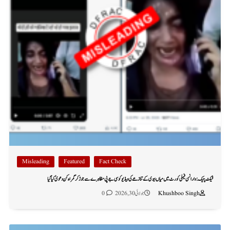
Misleading
Featured
Fact Check
فیکٹ چیک: وارانسی فیملی کورٹ میں میاں بیوی کے تنازعے کی ویڈیو کو سی جے پی مظاہرے سے جوڑ کر گمراہ کن دعویٰ کیا گیا
Khushboo Singh
جولائی 30, 2026
0