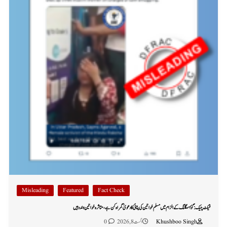
Misleading
Featured
Fact Check
فیکٹ چیک: گؤ اسمگلنگ کے الزام میں مسلم خواتین کی پٹائی کا دعویٰ گمراہ کن ہے، متاثرہ خواتین ہندو ہیں
Khushboo Singh
اگست 8, 2026
0