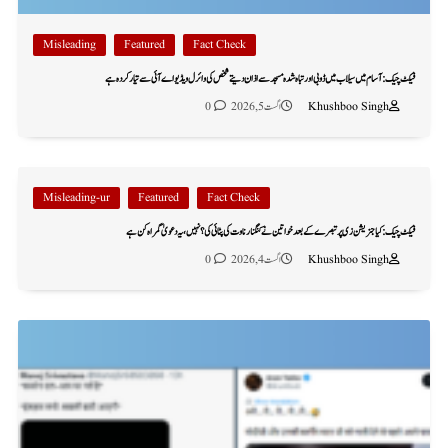
Misleading
Featured
Fact Check
فیکٹ چیک: آسام میں سیلاب میں ڈوبی اور تباہ شدہ مسجد سے اذان دیتے شخص کی وائرل ویڈیو اے آئی سے تیار کردہ ہے
Khushboo Singh
اگست 5, 2026
0
Misleading-ur
Featured
Fact Check
فیکٹ چیک: کیا جنریشن زی پر تبصرے کے بعد خواتین نے کنگنا رناوت کی پٹائی کی؟ نہیں، یہ دعویٰ گمراہ کن ہے
Khushboo Singh
اگست 4, 2026
0