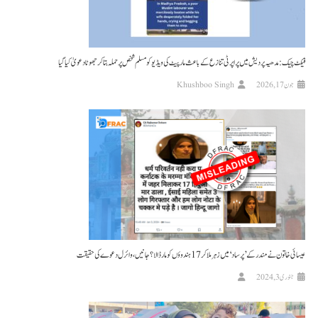
فیکٹ چیک: مدھیہ پردیش میں پراپرٹی تنازع کے باعث مارپیٹ کی ویڈیو کو مسلم شخص پر حملہ بتا کر جھوٹا دعویٰ کیا گیا
جون 17, 2026
Khushboo Singh
عیسائی خاتون نے مندر کے ’پرساد‘ میں زہر ملا کر 17 ہندوؤں کو مار ڈالا؟ جانیں، وائرل دعوے کی حقیقت
جنوری 3, 2024