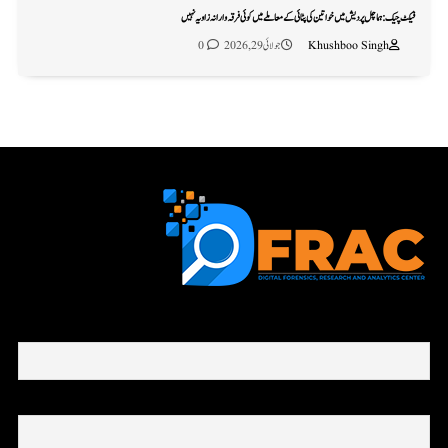
فیکٹ چیک: ہماچل پردیش میں خواتین کی پٹائی کے معاملے میں کوئی فرقہ وارانہ زاویہ نہیں
Khushboo Singh
جولائی 29, 2026
0
First name or full name
Email