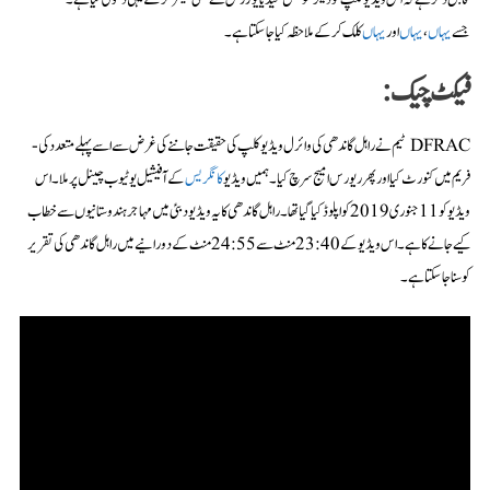
جسے
یہاں
،
یہاں
اور
یہاں
کلک کرکے ملاحظہ کیا جا سکتا ہے۔
فیکٹ چیک:
DFRAC ٹیم نے راہل گاندھی کی وائرل ویڈیو کلپ کی حقیقت جاننے کی غرض سے اسے پہلے متعدد کی-
فریم میں کنورٹ کیا اور پھر ریورس امیج سرچ کیا۔ ہمیں ویڈیو
کانگریس
کے آفیشیل یوٹیوب چینل پر ملا۔ اس
ویڈیو کو 11 جنوری 2019 کو اپلوڈ کیا گیا تھا۔ راہل گاندھی کا یہ ویڈیو دبئی میں مہاجر ہندوستانیوں سے خطاب
کیے جانے کا ہے۔ اس ویڈیو کے 23:40 منٹ سے 24:55 منٹ کے دورانیے میں راہل گاندھی کی تقریر
کو سنا جا سکتا ہے۔