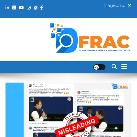
Ski
ہفتہ, اگست 08, 2026
t
conten
DFRAC_ORG
Digital Forensics, Research and Analytics Center