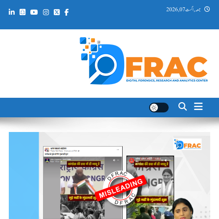
Ski
جمعہ, اگست 07, 2026
t
conten
DFRAC_ORG
Digital Forensics, Research and Analytics Center