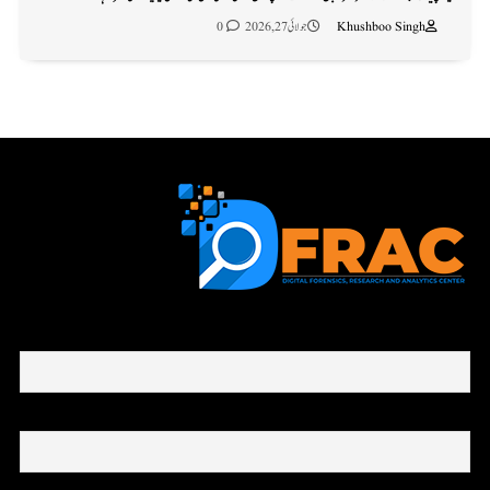
Khushboo Singh
جولائی 27, 2026
0
First name or full name
Email