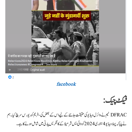
facebook
فیکٹ چیک:
DFRAC ٹیم نے وائرل ویڈیو کی حقیقت جاننے کے لیے اس کے بعض کی-فریم کو ریورس سرچ کیا۔ ہم
نے پایا کہ پہلا ویڈیو 4 جنوری 2024 کو وائی ایس شرمیلا کے کانگریس پارٹی میں شامل ہونے کا ہے۔