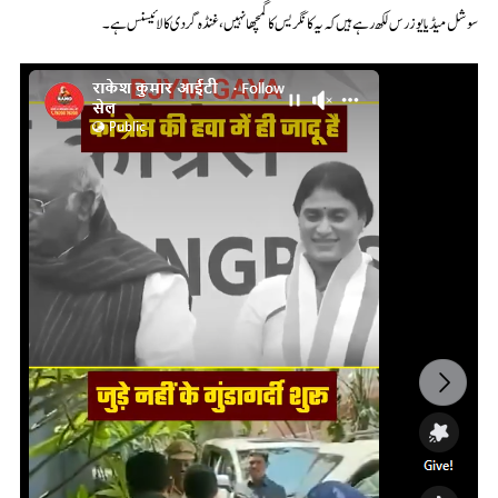
سوشل میڈیا یوزرس لکھ رہے ہیں کہ یہ کانگریس کا گمچھا نہیں، غنڈہ گردی کا لائیسنس ہے۔