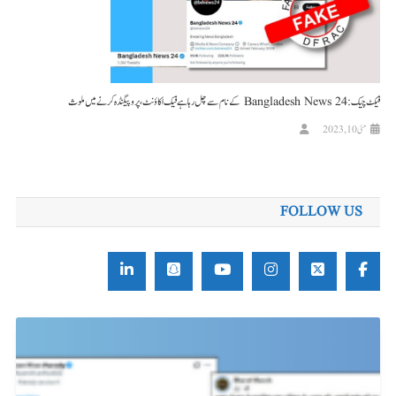
فیکٹ چیک: Bangladesh News 24 کے نام سے چل رہا ہے فیک اکاؤنٹ، پروپیگنڈہ کرنے میں ملوث
مئی 10, 2023
FOLLOW US