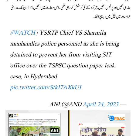
جا رہی تھیں اور پولیس انھیں جبراً روکنے کی کوشش کر رہی تھی۔ اس معاملے میں انھیں 14 دن تک عدالتی
حراست میں جیل میں رہنا پڑا تھا۔
#WATCH
| YSRTP Chief YS Sharmila
manhandles police personnel as she is being
detained to prevent her from visiting SIT
office over the TSPSC question paper leak
case, in Hyderabad
pic.twitter.com/StkI7AXkUJ
April 24, 2023
— ANI (@ANI)