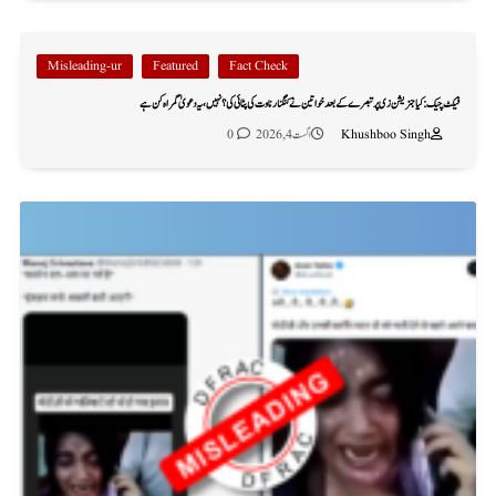
Misleading-ur
Featured
Fact Check
فیکٹ چیک: کیا جنریشن زی پر تبصرے کے بعد خواتین نے کنگنا رناوت کی پٹائی کی؟ نہیں، یہ دعویٰ گمراہ کن ہے
Khushboo Singh
اگست 4, 2026
0