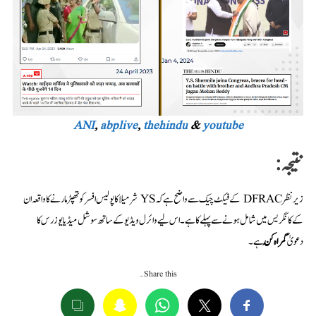
ANI
,
abplive
,
thehindu
&
youtube
نتیجہ:
زیر نظر DFRAC کے فیکٹ چیک سے واضح ہے کہ YS شرمیلا کا پولیس افسر کو تھپڑ مارنے کا واقعہ ان
کے کانگریس میں شامل ہونے سے پہلے کا ہے۔ اس لیے وائرل ویڈیو کے ساتھ سوشل میڈیا یوزرس کا
دعویٰ
گمراہ کُن
ہے۔
Share this…