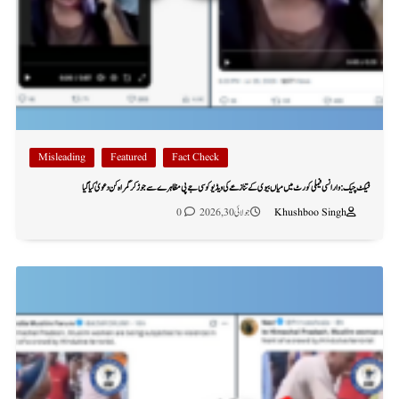
Misleading
Featured
Fact Check
فیکٹ چیک: وارانسی فیملی کورٹ میں میاں بیوی کے تنازعے کی ویڈیو کو سی جے پی مظاہرے سے جوڑ کر گمراہ کن دعویٰ کیا گیا
Khushboo Singh
جولائی 30, 2026
0