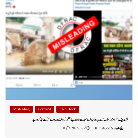
Misleading
Featured
Fact Check
فیکٹ چیک: آسام میں سیلاب میں ڈوبی اور تباہ شدہ مسجد سے اذان دیتے شخص کی وائرل ویڈیو اے آئی سے تیار کردہ ہے
Khushboo Singh
اگست 5, 2026
0