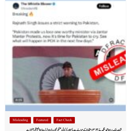
Misleading
Featured
Fact Check
فیکٹ چیک: راجناتھ سنگھ نے جنتر منتر احتجاج کے حوالے سے پاکستان کو کوئی دھمکی نہیں دی؛ وائرل ویڈیو ڈیجیٹلی آلٹرڈ ہے