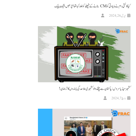
کیا کانشی رام نے مایاوتی کو CM بنانے کے فیصلے کو غلط کہا تھا؟ پڑھیں، فیکٹ چیک
اپریل 26, 2024
کشمیر میڈیا سروس: پاکستان سے چلنے والا کشمیری علاحدگی پسندوں کا ترجمان!
مارچ 7, 2024