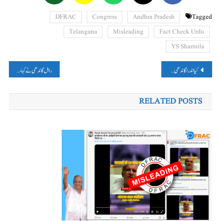
DFRAC
Congress
Andhra Pradesh
Tagged
Telangana
Misleading
Fact Check Urdu
YS Sharmila
پوسٹوں
کیا اندرا گاندھی نے کہا تھاـ ہم بابر کے وارث ہیں اور آج بھی ملک ہمارے قبضے میں ہے؟ پڑھیں، فیکٹ چیک
راہل گاندھی نے کہا، ’گاندھی جی کو اسلام سے ملی تھی، اَہِنسا کی تحریک؟‘پڑھیں، فیکٹ چیک
کی
RELATED POSTS
نیویگیشن