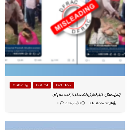
Misleading
Featured
Fact Check
فیکٹ چیک: ہماچل پردیش میں خواتین کی پٹائی کے معاملے میں کوئی فرقہ وارانہ زاویہ نہیں
Khushboo Singh
جولائی 29, 2026
0