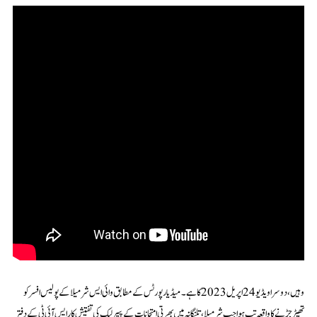
وہیں، دوسرا ویڈیو 24 اپریل 2023 کا ہے۔ میڈیا رپورٹس کے مطابق وائی ایس شرمیلا کے پولیس افسر کو
تھپڑ جڑنے کا واقعہ تب ہوا جب شرمیلا، تلنگانہ میں بھرتی امتحانات کے پیپر لیک کی تفتیش کار ایس آئی ٹی کے دفتر