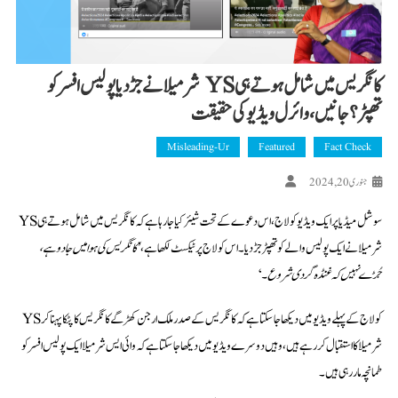
کانگریس میں شامل ہوتے ہی YS شرمیلا نے جڑ دیا پولیس افسر کو
تھپڑ؟ جانیں، وائرل ویڈیو کی حقیقت
Misleading-Ur
Featured
Fact Check
جنوری 20, 2024
سوشل میڈیا پر ایک ویڈیو کولاج، اس دعوے کے تحت شیئر کیا جا رہا ہے کہ کانگریس میں شامل ہوتے ہی YS
شرمیلا نے ایک پولیس والے کو تھپڑ جڑ دیا۔ اس کولاج پر ٹیکسٹ لکھا ہے، ’
کانگریس کی ہوا میں جادو ہے،
جُڑے نہیں کہ غنڈہ گردی شروع۔
‘
کولاج کے پہلے ویڈیو میں دیکھا جا سکتا ہے کہ کانگریس کے صدر ملک ارجن کھڑگے کانگریس کا پٹکا پہنا کر YS
شرمیلا کا استقبال کر رہے ہیں، وہیں دوسرے ویڈیو میں دیکھا جا سکتا ہے کہ وائی ایس شرمیلا ایک پولیس افسر کو
طمانچہ مار رہی ہیں۔