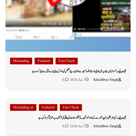
Misleading
Featured
Fact Check
فیکٹ چیک: آسام میں سیلاب میں ڈوبی اور تباہ شدہ مسجد سے اذان دیتے شخص کی وائرل ویڈیو اے آئی سے تیار کردہ ہے
Khushboo Singh
اگست 5, 2026
0
Misleading-ur
Featured
Fact Check
فیکٹ چیک: کیا جنریشن زی پر تبصرے کے بعد خواتین نے کنگنا رناوت کی پٹائی کی؟ نہیں، یہ دعویٰ گمراہ کن ہے
Khushboo Singh
اگست 4, 2026
0