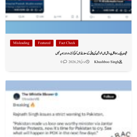
Misleading
Featured
Fact Check
فیکٹ چیک: ہماچل پردیش میں خواتین کی پٹائی کے معاملے میں کوئی فرقہ وارانہ زاویہ نہیں
Khushboo Singh
جولائی 29, 2026
0