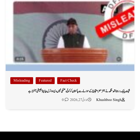
Misleading
Featured
Fact Check
فیکٹ چیک: راجناتھ سنگھ نے جنتر منتر احتجاج کے حوالے سے پاکستان کو کوئی دھمکی نہیں دی؛ وائرل ویڈیو ڈیجیٹلی آلٹرڈ ہے
Khushboo Singh
جولائی 27, 2026
0