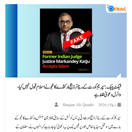
فیکٹ چیک: سپریم کورٹ کے ریٹائرڈ جج مارکنڈے کاٹجو نے اسلام قبول نہیں کیا،
وائرل دعویٰ غلط ہے
Shujaat Ali Quadri
مارچ 19, 2026
سپریم کورٹ کے ریٹائرڈ جج اور بھارتی پریس کونسل کے سابق چیئرمین جسٹس مارکنڈے کاٹجو کے
بارے میں سوشل میڈیا، خاص طور پر فیس بک پر یہ دعویٰ کیا جا رہا ہے کہ انہوں نے رمضان کے