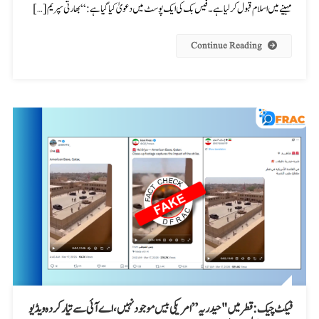
مہینے میں اسلام قبول کر لیا ہے۔ فیس بک کی ایک پوسٹ میں دعویٰ کیا گیا ہے:“بھارتی سپریم […]
Continue Reading
فیکٹ چیک: قطر میں "حیدریہ” امریکی بیس موجود نہیں، اے آئی سے تیار کردہ ویڈیو