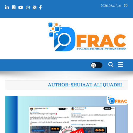
Ski
ہفتہ, اگست 08, 2026
t
conten
DFRAC_ORG
Digital Forensics, Research and Analytics Center
AUTHOR:
SHUJAAT ALI QUADRI