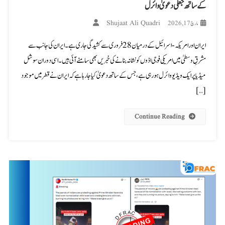
کے ساتھ جعلی دعویٰ وائرل
Shujaat Ali Quadri
مارچ 17, 2026
ایران اور امریکہ-اسرائیل کے درمیان 28 فروری سے کشیدگی جاری ہے۔ ایران کی جانب سے
مشرقِ وسطیٰ میں امریکی فوجی اڈوں کو نشانہ بنانے کی خبریں بھی سامنے آئی ہیں۔ اسی دوران سوشل
میڈیا پر ایک ویڈیو وائرل ہو رہی ہے، جس کے ساتھ دعویٰ کیا جا رہا ہے کہ ایران نے قطر میں موجود
[…]
Continue Reading