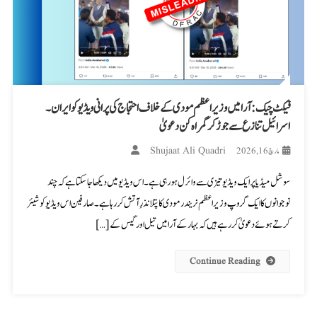
فیکٹ چیک: آرا میں وزیر اعظم مودی کے خلاف احتجاج کی پرانی ویڈیو کو ایران۔
اسرائیل تنازع سے جوڑ کر گمراہ کن دعویٰ
Shujaat Ali Quadri
مارچ 16, 2026
سوشل میڈیا پر ایک ویڈیو تیزی سے وائرل ہو رہی ہے۔ اس ویڈیو میں دیکھا جا سکتا ہے کہ چند
نوجوانوں کا ایک گروپ وزیر اعظم نریندر مودی کا پتلا نذرِ آتش کر رہا ہے۔ صارفین اس ویڈیو کو شیئر
کرتے ہوئے دعویٰ کر رہے ہیں کہ بہار کے آرا میں تیل اور گیس کے […]
Continue Reading