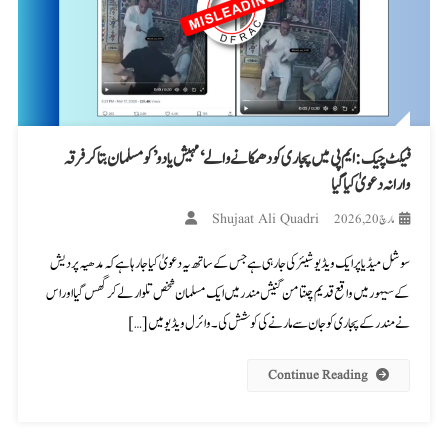
فیکٹ چیک: ایم پی میں پجاری کو دھمکانے والے ‘مہیش یادو’ کو مسلمان بتا کر فرقہ
وارانہ دعویٰ کیا گیا
Shujaat Ali Quadri
مارچ 20, 2026
سوشل میڈیا پر ایک ویڈیو شیئر کی جا رہی ہے جس کے ساتھ یہ دعویٰ کیا جا رہا ہے کہ مدھیہ پردیش
کے سیہور میں واقع قدیم چنتامن گنیش مندر میں ایک مسلمان شخص تلوار لے کر گھس گیا اور اس
نے مندر کے پجاری کو جان سے مارنے کی کوشش کی۔ وائرل ویڈیو میں […]
Continue Reading