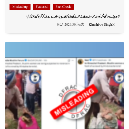
Misleading
Featured
Fact Check
فیکٹ چیک: وارانسی فیملی کورٹ میں میاں بیوی کے تنازعے کی ویڈیو کو سی جے پی مظاہرے سے جوڑ کر گمراہ کن دعویٰ کیا گیا
Khushboo Singh
جولائی 30, 2026
0