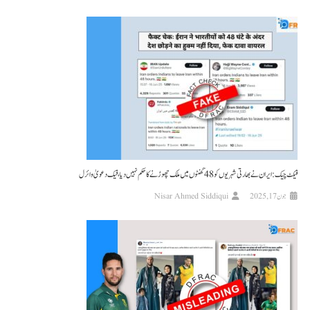
فیکٹ چیک: ایران نے بھارتی شہریوں کو 48 گھنٹوں میں ملک چھوڑنے کا حکم نہیں دیا، فیک دعویٰ وائرل
جون 17, 2025
Nisar Ahmed Siddiqui