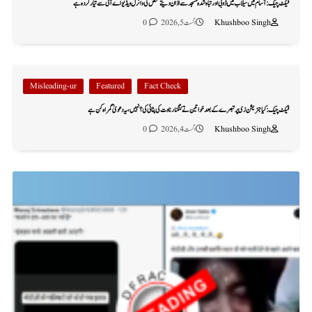
فیکٹ چیک: آسام میں سیلاب میں ڈوبی اور تباہ شدہ مسجد سے اذان دیتے شخص کی وائرل ویڈیو اے آئی سے تیار کردہ ہے
Khushboo Singh
اگست 5, 2026
0
Misleading-ur
Featured
Fact Check
فیکٹ چیک: کیا جنریشن زی پر تبصرے کے بعد خواتین نے کنگنا رناوت کی پٹائی کی؟ نہیں، یہ دعویٰ گمراہ کن ہے
Khushboo Singh
اگست 4, 2026
0