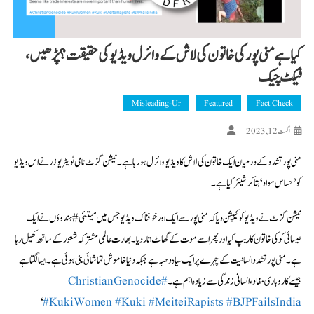
کیا ہے منی پور کی خاتون کی لاش کے وائرل ویڈیو کی حقیقت؟ پڑھیں،
فیکٹ چیک
Misleading-Ur
Featured
Fact Check
اگست 12, 2023
منی پور تشدد کے درمیان ایک خاتون کی لاش کا ویڈیو وائرل ہو رہا ہے۔ نیشن گزٹ نامی ٹویٹر یوزر نے اس ویڈیو
کو ’حساس مواد‘ بتا کر شیئر کیا ہے۔
نیشن گزٹ نے ویڈیو کو کیپشن دیا کہ منی پور سے ایک اور خوفناک ویڈیو جس میں میتئی #ہندوؤں نے ایک
عیسائی کوکی خاتون کا ریپ کیا اور پھر اسے موت کے گھاٹ اتار دیا۔ بھارت عالمی مشترکہ شعور کے ساتھ کھیل رہا
ہے۔ منی پور تشدد انسانیت کے چہرے پر ایک سیاہ دھبہ ہے جبکہ دنیا خاموش تماشائی بنی ہوئی ہے۔ ایسا لگتا ہے
جیسے کاروباری مفاد، انسانی زندگی سے زیادہ اہم ہے۔
#ChristianGenocide
‘
#KukiWomen
#Kuki
#MeiteiRapists
#BJPFailsIndia