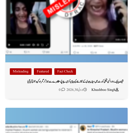
Misleading
Featured
Fact Check
فیکٹ چیک: وارانسی فیملی کورٹ میں میاں بیوی کے تنازعے کی ویڈیو کو سی جے پی مظاہرے سے جوڑ کر گمراہ کن دعویٰ کیا گیا
Khushboo Singh
جولائی 30, 2026
0