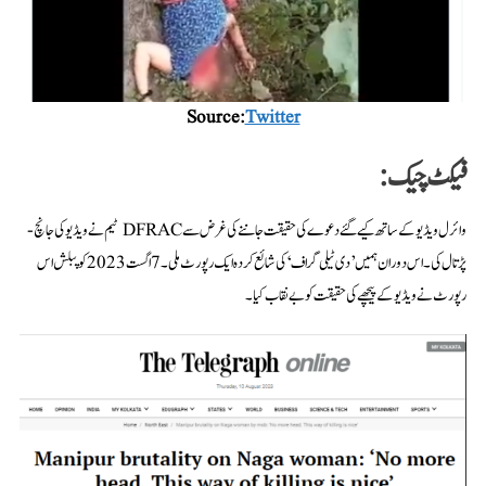
Source:
Twitter
فیکٹ چیک:
وائرل ویڈیو کے ساتھ کیے گئے دعوے کی حقیقت جاننے کی غرض سے DFRAC ٹیم نے ویڈیو کی جانچ-
پڑتال کی۔ اس دوران ہمیں ’دی ٹیلی گراف‘ کی شائع کردہ ایک رپورٹ ملی۔ 7 اگست 2023 کو پبلش اس
رپورٹ نے ویڈیو کے پیچھے کی حقیقت کو بے نقاب کیا۔