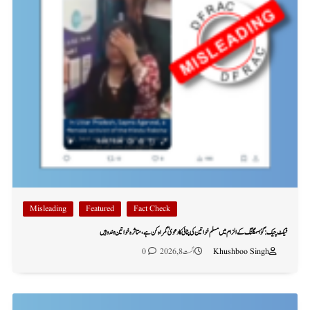
Misleading
Featured
Fact Check
فیکٹ چیک: گؤ اسمگلنگ کے الزام میں مسلم خواتین کی پٹائی کا دعویٰ گمراہ کن ہے، متاثرہ خواتین ہندو ہیں
Khushboo Singh
اگست 8, 2026
0