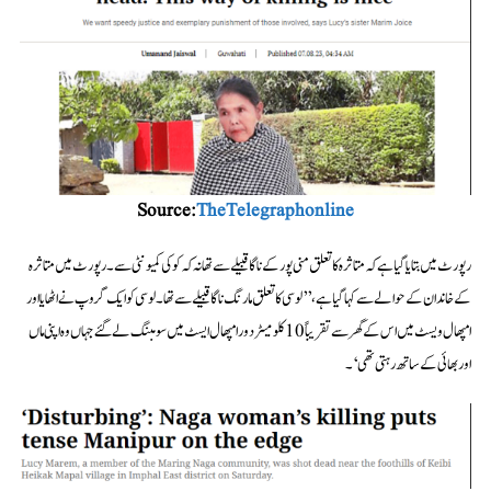
Source:
TheTelegraphonline
رپورٹ میں بتایا گیا ہےکہ متاثرہ کا تعلق منی پور کے ناگا قبیلے سے تھا نہ کہ کوکی کمیونٹی سے۔ رپورٹ میں متاثرہ
کے خاندان کے حوالے سے کہا گیا ہے،’’لوسی کا تعلق مارنگ ناگا قبیلے سے تھا۔ لوسی کو ایک گروپ نے اٹھایا اور
امپھال ویسٹ میں اس کے گھر سے تقریباً 10 کلومیٹر دور امپھال ایسٹ میں سومبنگ لے گئے جہاں وہ اپنی ماں
اور بھائی کے ساتھ رہتی تھی‘۔