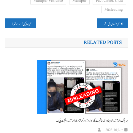
Manipur Violence
Manipur
Fact Check Urdu
Misleading
پوسٹوں
کیا ہنومان جی نے نہیں جلائی تھی لنکا؟ پڑھیں، راہل گاندھی کی وائرل ویڈیو کلپ کا فیکٹ چیک
کیا سائیں ٹرسٹ شرڈی نے حج کمیٹی کو کیا 35 کروڑ کا عطیہ؟ پڑھیں، فیکٹ چیک
کی
RELATED POSTS
نیویگیشن
پریاگ راج میں لو جہاد، محمد عالم نے کی ’ہندو‘ بن کر شادی؟ پڑھیں، فیکٹ چیک
جنوری 16, 2023