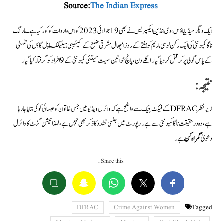
Source:
The Indian Express
ایک دیگر میڈیا ہاؤس، دی انڈین ایکسپریس نے بھی 19 جولائی 2023 کو اس واردات کو کور کیا ہے۔ مارنگ
ناگا کمیونٹی کی ایک رکن لوسی ماریم کو ہفتے کے روز امپھال مشرقی ضلع کے کیئیبی ہیئیکک ماپل گاؤں کی تلہٹی
کے پاس گولی پر کر قتل کر دیا گیا۔ اگلے دن، پانچ خواتین سمیت میتئی کمیونٹی کے 9 افراد کو گرفتار کیا گیا۔
نتیجہ:
زیرنظر DFRACکے فیکٹ چیک سے واضح ہے کہ وائرل ویڈیو میں جس خاتون کو عیسائی کوکی بتایا جا رہا
ہے، وہ در حقیقت ناگا کمیونٹی سے ہے۔ رپورٹ میں جنسی تشدد کا ذکر بھی نہیں ہے، لہذا نیشن گزٹ کا وائرل
دعویٰ
گمراہ کُن
ہے۔
Share this…
DFRAC
Crime Against Women
Tagged