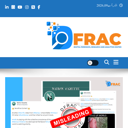
Ski
اتوار, اگست 09, 2026
t
conten
DFRAC_ORG
Digital Forensics, Research and Analytics Center