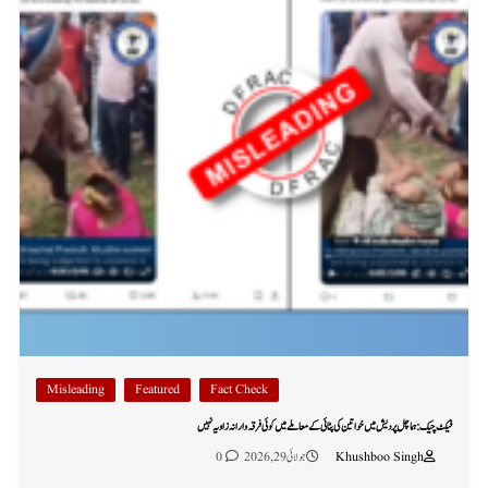
Misleading
Featured
Fact Check
فیکٹ چیک: ہماچل پردیش میں خواتین کی پٹائی کے معاملے میں کوئی فرقہ وارانہ زاویہ نہیں
Khushboo Singh
جولائی 29, 2026
0