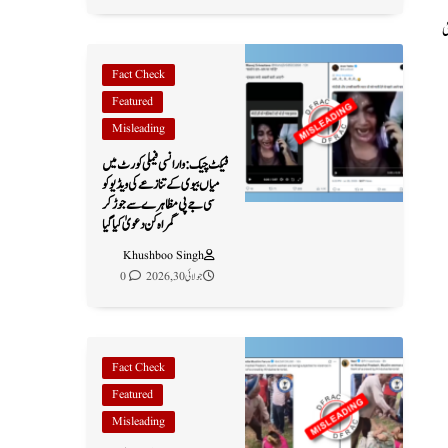
JaiBhagw) سمیت کئی
Fact Check
Featured
Misleading
فیکٹ چیک: وارانسی فیملی کورٹ میں
میاں بیوی کے تنازعے کی ویڈیو کو
سی جے پی مظاہرے سے جوڑ کر
گمراہ کن دعویٰ کیا گیا
Khushboo Singh
جولائی 30, 2026
0
Fact Check
Featured
Misleading