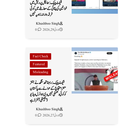
فیکٹ چیک: ہماچل پردیش میں
خواتین کی پٹائی کے معاملے میں کوئی
فرقہ وارانہ زاویہ نہیں
Khushboo Singh
جولائی 29, 2026
0
Fact Check
Featured
Misleading
فیکٹ چیک: راجناتھ سنگھ نے جنتر
منتر احتجاج کے حوالے سے پاکستان
کو کوئی دھمکی نہیں دی؛ وائرل ویڈیو
ڈیجیٹلی آلٹرڈ ہے
Khushboo Singh
جولائی 27, 2026
0