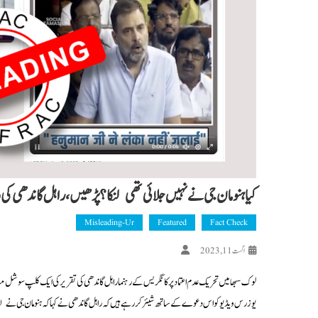
کیا ہنومان جی نے نہیں جلائی تھی لنکا؟ پڑھیں، راہل گاندھی کی
Misleading-Ur
Featured
Fact Check
اگست 11, 2023
لوک سبھا میں تحریک عدم اعتماد پر کانگریس کے رہنما راہل گاندھی کی تقریر کی ایک کلپ سوشل میڈ
یوزرس ویڈیو کو اس دعوے کے ساتھ شیئر کر رہے ہیں کہ راہل گاندھی نے کہا کہ ہنومان جی نے لنکا 