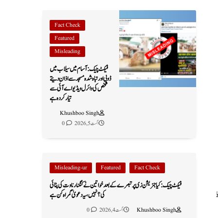
Fact Check
Featured
Misleading
فیکٹ چیک: آسام میں سیلاب میں
ڈوبی اور تباہ شدہ مسجد سے اذان دیتے
شخص کی وائرل ویڈیو اے آئی سے
تیار کردہ ہے
Khushboo Singh
اگست 5, 2026
0
Misleading-ur
Featured
Fact Check
فیکٹ چیک: کیا جنریشن زی پر تبصرے کے بعد خواتین نے کنگنا رناوت کی پٹائی
کی؟ نہیں، یہ دعویٰ گمراہ کن ہے
Khushboo Singh
اگست 4, 2026
0