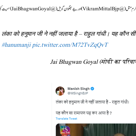
منیش سنگھ (@MSinghBJP)، بپن بہاری سنگھ (@Bipin_Bi_Singh)، وکرم متل (@VikramMittalBjp) اور جے بھگوان گویل (@anGoyal
लंका को हनुमान जी ने नहीं जलाया है – राहुल गांधी। यह कौन 
#hanumanji
pic.twitter.com/M72TvZqQvT