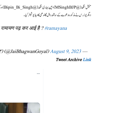
دیگر یوزرس نے مذکورہ دعوے کے ساتھ راہل گاندھی کا ویڈیو شیئر کیا۔
सी रामायण पढ़ कर आई है ?
#ramayana
August 9, 2023
— Jai Bhagwan Goyal (मोदी का परिवार) (@JaiBhagwanGoyal)
Tweet Archive
Link