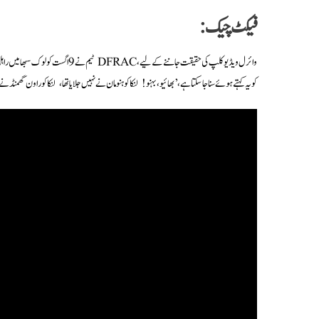
فیکٹ چیک:
کو یہ کہتے ہوئے سنا جا سکتا ہے،’بھائیو، بہنو! لنکا کو ہنومان نے نہیں جلایا تھا، لنکا کو راون گھمنڈ ن