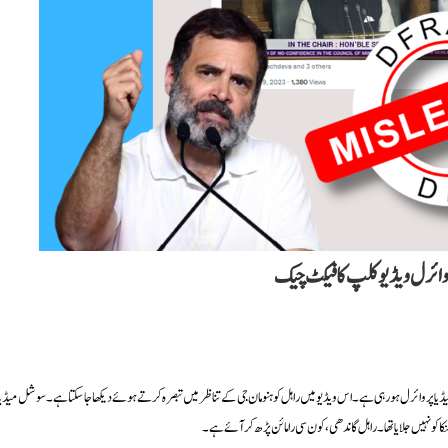
 وائرل ویڈیو کلپ کا فیکٹ چیک
یا پر وائرل ہو رہی ہے۔ اس ویڈیو میں راہل کو ہنومان جی کے تناظر میں تبصرہ کرتے ہوئے دیکھا جا سکتا ہے۔ سوشل میڈیا
کو نہیں جلایا تھا۔ راہل گاندھی، کون سی رامائن پڑھ کر آئے ہے۔