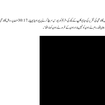
وائرل ویڈیو کلپ کی حقیقت جاننے کے لیے، DFRAC ٹیم نے 9 اگست کو لوک سبھا میں راہل گاندھی کی تقریر کی ویڈیو کلپ کے کچھ کی-فریم کو ریورس سرچ کرنے پر پورا ویڈیو پایا۔ 30:17 منٹ پر، راہل
ے جلایا تھا۔ رام نے راون کو نہیں مارا، راون کے غرور نے راون کو مارا تھا‘۔