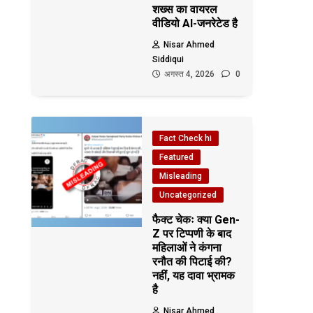
शख्स का वायरल
वीडियो AI-जनरेटेड है
Nisar Ahmed
Siddiqui
अगस्त 4, 2026
0
Fact Check hi
Featured
Misleading
Uncategorized
फैक्ट चेकः क्या Gen-
Z पर टिप्पणी के बाद
महिलाओं ने कंगना
रनौत की पिटाई की?
नहीं, यह दावा भ्रामक
है
Nisar Ahmed