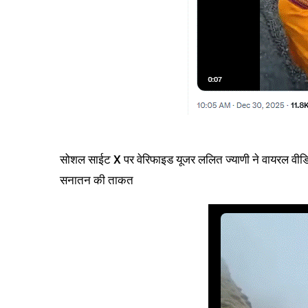
सोशल साईट X पर वेरिफाइड यूजर ललित ज्याणी ने वायरल वीडियो
सनातन की ताकत