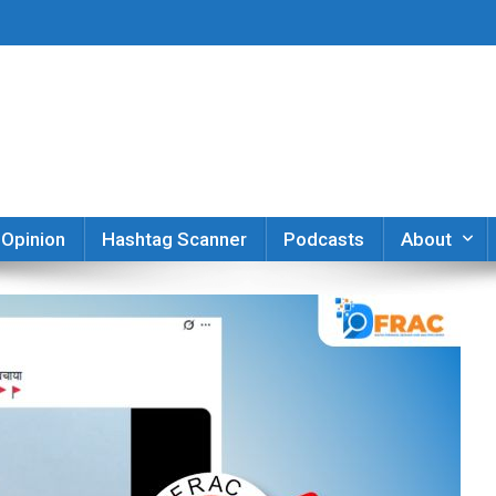
er
Opinion
Hashtag Scanner
Podcasts
About