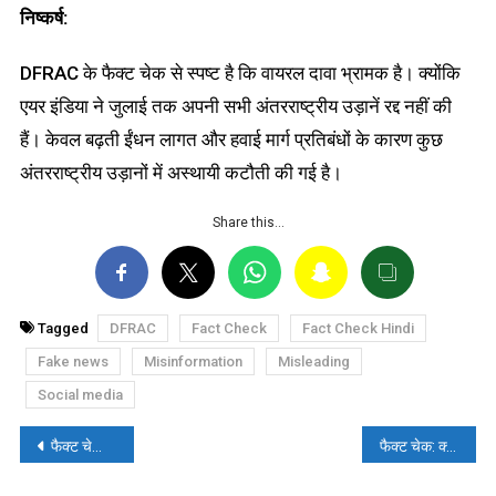
निष्कर्ष:
DFRAC के फैक्ट चेक से स्पष्ट है कि वायरल दावा भ्रामक है। क्योंकि
एयर इंडिया ने जुलाई तक अपनी सभी अंतरराष्ट्रीय उड़ानें रद्द नहीं की
हैं। केवल बढ़ती ईंधन लागत और हवाई मार्ग प्रतिबंधों के कारण कुछ
अंतरराष्ट्रीय उड़ानों में अस्थायी कटौती की गई है।
Share this…
Tagged
DFRAC
Fact Check
Fact Check Hindi
Fake news
Misinformation
Misleading
Social media
पोस्ट
फैक्ट चेकः प्रेमी के घर से प्रेमिका को ले जाते घरवालों का वीडियो सांप्रदायिक दावे के साथ वायरल
फैक्ट चेक: क्या मॉस्को के ‘फ्रेंडशिप ऑफ़ पीपल्स’ फाउंटेन पर भारतीयों ने कपड़े धोए?
नेविगेशन