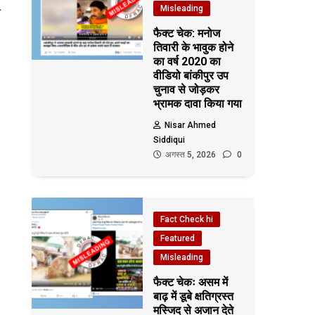
Misleading
ल
फैक्ट चेक: मनोज
तिवारी के भावुक होने
का वर्ष 2020 का
वीडियो बांकीपुर उप
चुनाव से जोड़कर
भ्रामक दावा किया गया
Nisar Ahmed
Siddiqui
अगस्त 5, 2026
0
Fact Check hi
Featured
Misleading
फैक्ट चेकः असम में
बाढ़ में डूबे क्षतिग्रस्त
मस्जिद से अजान देते