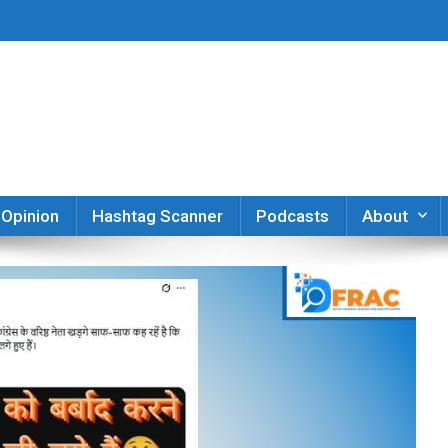
er
Opinion
Hashtag Scanner
Podcasts
About