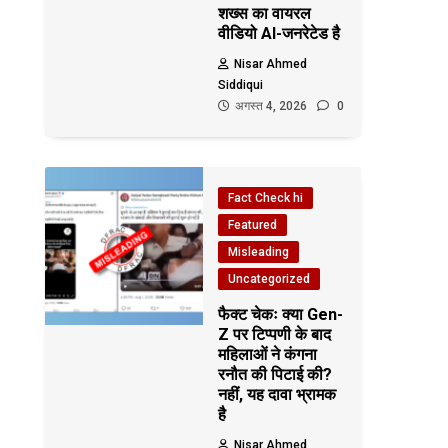
शख्स का वायरल
वीडियो AI-जनरेटेड है
Nisar Ahmed
Siddiqui
अगस्त 4, 2026
0
Fact Check hi
Featured
Misleading
Uncategorized
फैक्ट चेकः क्या Gen-
Z पर टिप्पणी के बाद
महिलाओं ने कंगना
रनौत की पिटाई की?
नहीं, यह दावा भ्रामक
है
Nisar Ahmed