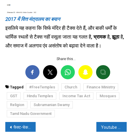
2017 में वित्त मंत्रालय का बयान
इसलिये यह कहना कि सिर्फ मंदिर ही टैक्स देते हैं, और बाकी धर्मों के
धार्मिक स्थलों से टैक्स नहीं वसूला जाता यह गलत है,
भ्रामक
है,
झूठा
है,
और समाज में अलगाव एंव असंतोष को बढ़ावा देने वाला है।
Share this…
Tagged
#FreeTemples
Church
Finance Ministry
GST
Hindu Temples
Income Tax Act
Mosques
Religion
Subramanian Swamy
Tamil Nadu Government
पोस्ट
फैक्ट-चेक: शाहरुख खान ने अपनी सफलता का श्रेय मुसलमानों को दिया?
Youtube का सख्त फैसला, स्वास्थ्य संबंधी गलत सूचना पर अपनी नीति में किया बदलाव