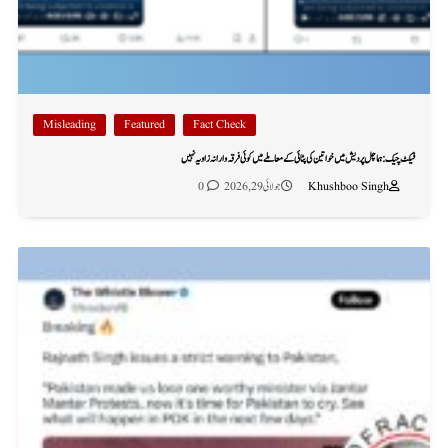
Misleading
Featured
Fact Check
فیکٹ چیک: ہماچل پردیش میں خواتین کی پٹائی کے معاملے میں کوئی فرقہ وارانہ زاویہ نہیں
Khushboo Singh
جولائی 29, 2026
0