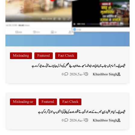
Misleading
Featured
Fact Check
فیکٹ چیک: آسام میں سیلاب میں ڈوبی اور تباہ شدہ مسجد سے اذان دیتے شخص کی وائرل ویڈیو اے آئی سے تیار کردہ ہے
Khushboo Singh
اگست 5, 2026
0
Misleading-ur
Featured
Fact Check
فیکٹ چیک: کیا جنریشن زی پر تبصرے کے بعد خواتین نے کنگنا رناوت کی پٹائی کی؟ نہیں، یہ دعویٰ گمراہ کن ہے
Khushboo Singh
اگست 4, 2026
0