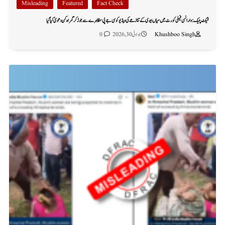
Misleading
Featured
Fact Check
فیکٹ چیک: وارانسی فیملی کورٹ میں میاں بیوی کے تنازعے کی ویڈیو کو سی جے پی مظاہرے سے جوڑ کر گمراہ کن دعویٰ کیا گیا
Khushboo Singh
جولائی 30, 2026
0