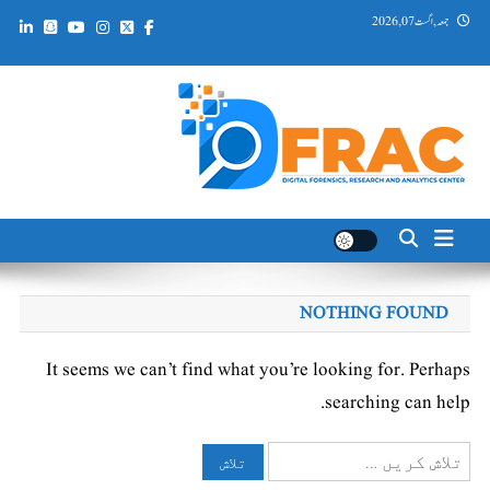
Ski
جمعہ, اگست 07, 2026
t
conten
DFRAC_ORG
Digital Forensics, Research and Analytics Center
NOTHING FOUND
It seems we can’t find what you’re looking for. Perhaps
searching can help.
تلاش
کریں