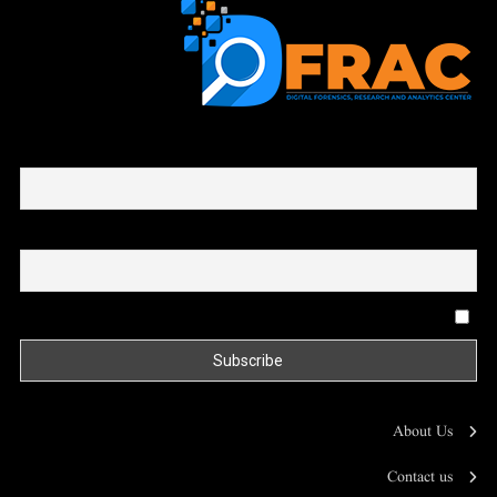
First name or full name
Email
By continuing, you accept the privacy policy
About Us
Contact us