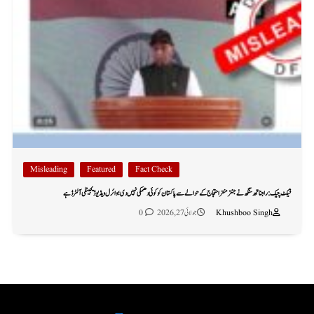
Misleading
Featured
Fact Check
فیکٹ چیک: راجناتھ سنگھ نے جنتر منتر احتجاج کے حوالے سے پاکستان کو کوئی دھمکی نہیں دی؛ وائرل ویڈیو ڈیجیٹلی آلٹرڈ ہے
Khushboo Singh
جولائی 27, 2026
0