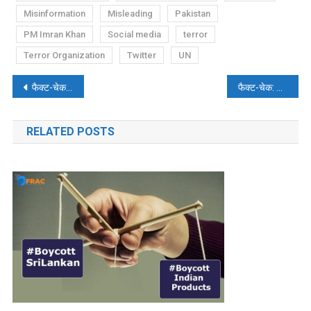
Misinformation
Misleading
Pakistan
PM Imran Khan
Social media
terror
Terror Organization
Twitter
UN
पोस्ट
फैक्ट-चेक: फेक न्यूज़, गलत सूचनाओं के माध्यम से सुदर्शन का नफ़रत फैलाने पैटर्न जारी
फैक्ट-चेक: सीएम से इस्तीफा देने के बाद लालबत्ती हटाते हुए विजय रूपाणी का पुराना वीडियो वायरल
नेविगेशन
RELATED POSTS