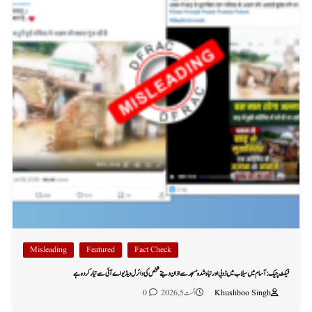
Misleading
Featured
Fact Check
فیکٹ چیک: آسام میں سیلاب میں ڈوبی اور تباہ شدہ مسجد سے اذان دیتے شخص کی وائرل ویڈیو اے آئی سے تیار کردہ ہے
Khushboo Singh
اگست 5, 2026
0