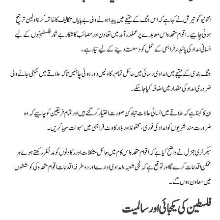
انتونیو گوتیرش نے کہا ہے کہ اس جنگ کے نتیجے میں پیدا ہونے والی بے پایاں تکالیف کا خاتمہ کرنا اولین ترجیح
ہونی چاہیے۔ اقوام متحدہ اس معاہدے پر عملدرآمد میں تعاون اور مصائب کا شکار بے شمار فلسطینیوں کے لیے
انسانی امداد کی پائیدار فراہمی کے عمل کو وسعت دینے کے لیے تیار ہے۔
جنگ بندی کے نتیجے میں امدادی رسائی میں حائل تمام رکاوٹیں دور ہونی چاہئیں تاکہ علاقے میں بھیجی جانے والی
ضروری امداد کی مقدار میں اضافہ کیا جا سکے۔
ان کا کہنا ہے کہ علاقے میں انسانی حالات تباہ کن صورت اختیار کر گئے ہیں اور تمام فریقین کو چاہیے کہ وہ
ضرورت مند شہریوں کو امداد کی فوری، محفوظ اور بلارکاوٹ فراہمی میں سہولت مہیا کریں۔
سیکرٹری جنرل نے واضح کیا ہے کہ اقوام متحدہ اس کام میں حائل مشکلات اور رکاوٹوں کو مدنظر رکھتے ہوئے ہر
ممکن اقدامات کرے گا اور توقع ہےکہ نجی شعبہ، امدادی ادارے اور دوطرفہ اقدامات اقوام متحدہ کی کوششوں
میں معاون ہوں گے۔
فلسطین کی یکجائی اور سالمیت