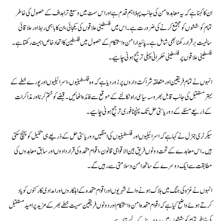
ان کا کہنا ہے کہ یہ معاہدہ امن کی جانب پہلا اہم قدم ہے اور اس سمت میں وسیع تر اہداف کے حصول کی خاطر
تمام کوششوں کو مجتمع کرنے کی ضرورت ہے۔ اس میں فلسطینی علاقوں کی یکجائی، ان کا باہمی ربط اور علاقائی
سالمیت برقرار رکھنا بھی شامل ہے۔ پائیدار امن و استحکام کے حصول میں فلسطین کا اتحاد خاص اہمیت رکھتا ہے۔
فلسطینی علاقوں پر فلسطینی حکمرانی پہلی ترجیح ہونی چاہیے۔
انہوں نے تمام فریقین اور متعلقہ شراکت داروں پر زور دیا ہے کہ وہ فلسطینیوں، اسرائیلیوں اور پورے خطے کے
بہتر مستقبل کی جانب قابل بھروسہ سیاسی راہ نکالنے کے موقع سے فائدہ اٹھائیں۔ قبضے کو ختم کرنا اور مذاکرات
کے ذریعے مسئلے کے دو ریاستی حل تک پہنچنا فوری ترجیح ہونی چاہیے۔
سیکرٹری جنرل نے کہا ہے کہ اسرائیلیوں اور فلسطینیوں کی امنگیں دو ریاستی حل کے ذریعے ہی تکمیل کو پہنچ سکتی
ہیں۔ اس معاہدے کے تحت دونوں فریق بین الاقوامی قانون، اقوام متحدہ کی قراردادوں اور سابق معاہدوں کی
مطابقت سے ایک دوسرے کے ساتھ امن و سلامتی سے رہیں گے۔
انہوں نے غزہ کی جنگ میں ہلاک ہونے والے شہریوں اور اقوام متحدہ کے اہلکاروں اور امدادی کارکنوں کو یاد
کرتے ہوئے واضح کیا ہے کہ اقوام متحدہ امن و استحکام اور دونوں فریقین سمیت خطے بھر کے مزید پرامید مستقبل
کی خاطر تمام کوششوں میں مدد دینے کے لیے تیار ہے۔