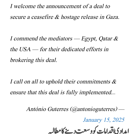
I welcome the announcement of a deal to
secure a ceasefire & hostage release in Gaza.
I commend the mediators — Egypt, Qatar &
the USA — for their dedicated efforts in
brokering this deal.
I call on all to uphold their commitments &
ensure that this deal is fully implemented.…
— António Guterres (@antonioguterres)
January 15, 2025
امدادی اقدامات کو وسعت دینے کا مطالبہ