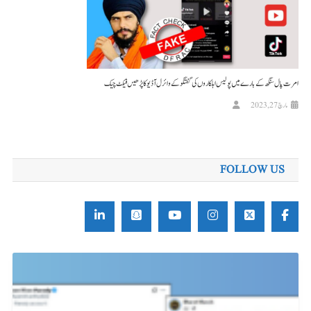
امرت پال سنگھ کے بارے میں پولیس اہلکاروں کی گفتگو کے وائرل آڈیو کا پڑھیں فیکٹ چیک
مارچ 27, 2023
FOLLOW US