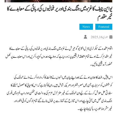
یو این چیف کا غزہ میں جنگ بندی اور یرغمالیوں کی رہائی کے معاہدے کا
خیرمقدم
News
Featured
جنوری 16, 2025
اقوام متحدہ کے سیکرٹری جنرل انتونیو گوتیرش نے غزہ میں جنگ بندی اور یرغمالیوں کی رہائی کے معاہدے کا
خیرمقدم کرتے ہوئے تمام متعلقہ فریقین پر زور دیا ہے کہ وہ اپنے وعدوں کو پورا کریں اور اس معاہدے پر مکمل
عملدرآمد یقینی بنائیں۔
اس پیش رفت کا اعلان ہونے کے بعد اپنے بیان میں انہوں نے ثالث کا کردار ادا کرنے والے ممالک کی
کوششوں کو سراہا ہے جن میں مصر، قطر اور امریکہ شامل ہیں۔ ان کا کہنا ہے کہ اس کامیابی کا حصول مسئلے کا
سفارتی حل تلاش کرنے کے لیے ان ممالک کے غیرمتزلزل عزم کی بدولت ہی ممکن ہوا۔ اب غزہ میں فوری
جنگ بندی عمل میں آنی چاہیے اور اس تنازع کے آغاز سے یرغمال بنائے گئے تمام لوگوں کو فی الفور اور
غیرمشروط طور پر رہا کیا جانا چاہیے۔