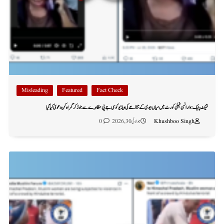
Misleading
Featured
Fact Check
فیکٹ چیک: وارانسی فیملی کورٹ میں میاں بیوی کے تنازعے کی ویڈیو کو سی جے پی مظاہرے سے جوڑ کر گمراہ کن دعویٰ کیا گیا
Khushboo Singh
جولائی 30, 2026
0