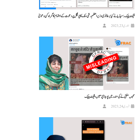
فیکٹ چیک: میڈیا نے کیا برطانوی وزیر اعظم رشی سنک کا پونگل پر دعوت کے اہتمام کا گمراہ کن دعویٰ
جنوری 23, 2023
محبوبہ مفتی نے کی مندر میں پوجا! پڑھیں، فیکٹ چیک
فروری 24, 2023