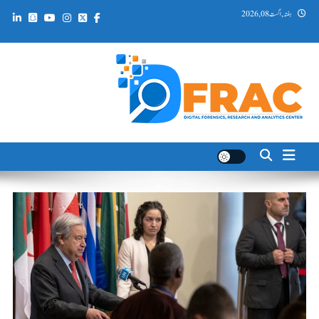
Ski
ہفتہ, اگست 08, 2026
t
conten
DFRAC_ORG
Digital Forensics, Research and Analytics Center