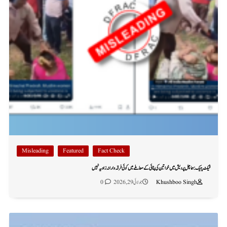
Misleading
Featured
Fact Check
فیکٹ چیک: ہماچل پردیش میں خواتین کی پٹائی کے معاملے میں کوئی فرقہ وارانہ زاویہ نہیں
Khushboo Singh
جولائی 29, 2026
0