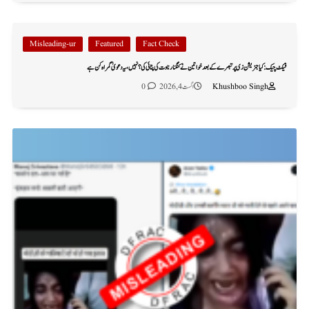
Misleading-ur
Featured
Fact Check
فیکٹ چیک: کیا جنریشن زی پر تبصرے کے بعد خواتین نے کنگنا رناوت کی پٹائی کی؟ نہیں، یہ دعویٰ گمراہ کن ہے
Khushboo Singh
اگست 4, 2026
0