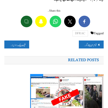
Share this…
DFRAC
Tagged
پوسٹوں
شام: ان پھٹا گولہ بارود روزانہ چار بچوں کے ہلاک یا زخمی ہونے کا سبب
فیکٹ چیک :وزیر اعلیٰ موہن یادو اور اداکارہ جیکولین فرنینڈز کی وائرل تصاویر اوریجینل نہیں ہیں، بلکہ اے آئی کی مدد سے بنائی گئی ہے
کی
RELATED POSTS
نیویگیشن