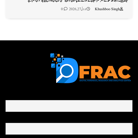
فیکٹ چیک: راجناتھ سنگھ نے جنتر منتر احتجاج کے حوالے سے پاکستان کو کوئی دھمکی نہیں دی؛ وائرل ویڈیو ڈیجیٹلی آلٹرڈ ہے
Khushboo Singh
جولائی 27, 2026
0
First name or full name
Email