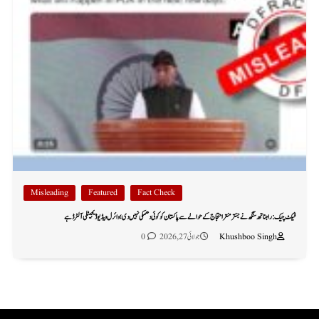
Misleading
Featured
Fact Check
فیکٹ چیک: راجناتھ سنگھ نے جنتر منتر احتجاج کے حوالے سے پاکستان کو کوئی دھمکی نہیں دی؛ وائرل ویڈیو ڈیجیٹلی آلٹرڈ ہے
Khushboo Singh
جولائی 27, 2026
0