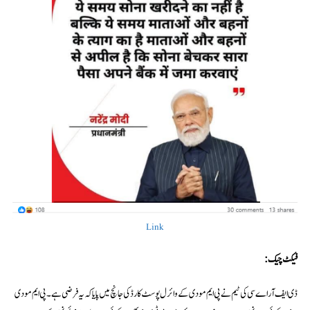
Link
فیکٹ چیک:
ڈی ایف آر اے سی کی ٹیم نے پی ایم مودی کے وائرل پوسٹ کارڈ کی جانچ میں پایا کہ یہ فرضی ہے۔ پی ایم مودی