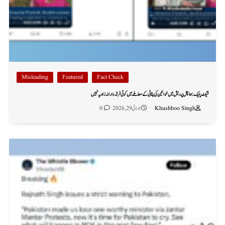
Misleading
Featured
Fact Check
فیکٹ چیک: ہماچل پردیش میں خواتین کی پٹائی کے معاملے میں کوئی فرقہ وارانہ زاویہ نہیں
Khushboo Singh
جولائی 29, 2026
0