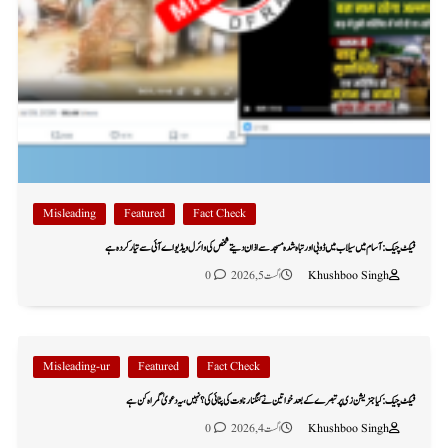
Misleading
Featured
Fact Check
فیکٹ چیک: آسام میں سیلاب میں ڈوبی اور تباہ شدہ مسجد سے اذان دیتے شخص کی وائرل ویڈیو اے آئی سے تیار کردہ ہے
Khushboo Singh
اگست 5, 2026
0
Misleading-ur
Featured
Fact Check
فیکٹ چیک: کیا جنریشن زی پر تبصرے کے بعد خواتین نے کنگنا رناوت کی پٹائی کی؟ نہیں، یہ دعویٰ گمراہ کن ہے
Khushboo Singh
اگست 4, 2026
0