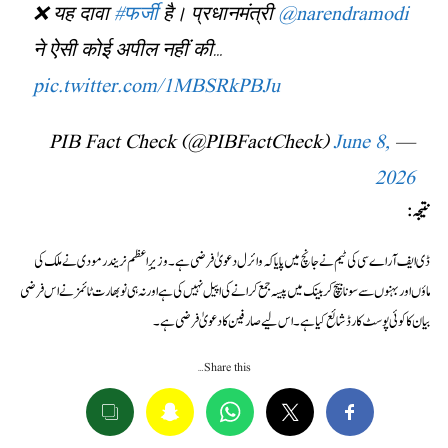
❌ यह दावा
#फर्जी
है। प्रधानमंत्री
@narendramodi
ने ऐसी कोई अपील नहीं की…
pic.twitter.com/1MBSRkPBJu
June 8,
— PIB Fact Check (@PIBFactCheck)
2026
نتیجہ:
ڈی ایف آر اے سی کی ٹیم نے جانچ میں پایا کہ وائرل دعویٰ فرضی ہے۔ وزیرِ اعظم نریندر مودی نے ملک کی
ماؤں اور بہنوں سے سونا بیچ کر بینک میں پیسہ جمع کرانے کی اپیل نہیں کی ہے اور نہ ہی نو بھارت ٹائمز نے اس فرضی
بیان کا کوئی پوسٹ کارڈ شائع کیا ہے۔ اس لیے صارفین کا دعویٰ فرضی ہے۔
Share this…