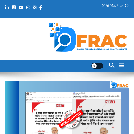
Ski
جمعہ, اگست 07, 2026
t
conten
DFRAC_ORG
Digital Forensics, Research and Analytics Center