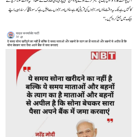
اس پوسٹ کارڈ کو فیس بک پر شیئر کرتے ہوئے یادو جن شکتی پارٹی نامی صارف نے لکھا،
’’یہ وقت سونا خریدنے
کا نہیں ہے بلکہ یہ وقت ماؤں اور بہنوں کی قربانی کا ہے، ماؤں اور بہنوں سے اپیل ہے کہ سونا بیچ کر سارا پیسہ اپنے
بینک میں جمع کروائیں۔‘‘