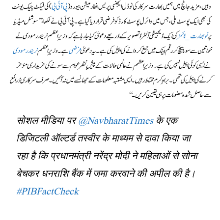
وہیں، مزید جانچ میں ہمیں بھارت سرکار کی نوڈل ایجنسی پریس انفارمیشن بیورو (
پی آئی بی
) کی فیکٹ چیک یونٹ
کی بھی ایک پوسٹ ملی، جس میں وائرل پوسٹ کارڈ کو فرضی قرار دیا گیا ہے۔ پی آئی بی نے لکھا،
’’سوشل میڈیا
پر
نوبھارت_ٹائمز
کی ایک ڈیجیٹلی آلٹرڈ تصویر کے ذریعے دعویٰ کیا جا رہا ہے کہ وزیرِ اعظم نریندر مودی نے
خواتین سے سونا بیچ کر رقم بینک میں جمع کروانے کی اپیل کی ہے۔ یہ دعویٰ
فرضی
ہے۔ وزیرِ اعظم
نریندرمودی
نے ایسی کوئی اپیل نہیں کی ہے۔ وزیرِ اعظم نے عالمی حالات کے پیشِ نظر عوام سے سونے کی خریداری مؤخر
کرنے کی اپیل کی تھی۔ براہِ کرم محتاط رہیں۔ ایسی مشتبہ معلومات کے جھانسے میں نہ آئیں۔ صرف سرکاری ذرائع
سے حاصل شدہ معلومات پر ہی یقین کریں۔‘‘
सोशल मीडिया पर
@NavbharatTimes
के एक
डिजिटली ऑल्टर्ड तस्वीर के माध्यम से दावा किया जा
रहा है कि प्रधानमंत्री नरेंद्र मोदी ने महिलाओं से सोना
बेचकर धनराशि बैंक में जमा करवाने की अपील की है।
#PIBFactCheck