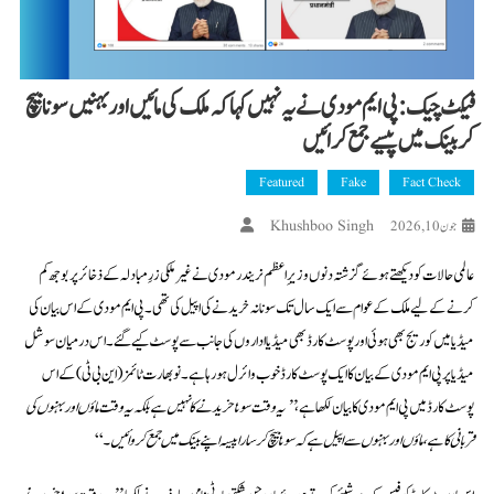
فیکٹ چیک: پی ایم مودی نے یہ نہیں کہا کہ ملک کی مائیں اور بہنیں سونا بیچ
کر بینک میں پیسے جمع کرائیں
Featured
Fake
Fact Check
Khushboo Singh
جون 10, 2026
عالمی حالات کو دیکھتے ہوئے گزشتہ دنوں وزیرِ اعظم نریندر مودی نے غیر ملکی زرِ مبادلہ کے ذخائر پر بوجھ کم
کرنے کے لیے ملک کے عوام سے ایک سال تک سونا نہ خریدنے کی اپیل کی تھی۔ پی ایم مودی کے اس بیان کی
میڈیا میں کوریج بھی ہوئی اور پوسٹ کارڈ بھی میڈیا اداروں کی جانب سے پوسٹ کیے گئے۔ اس درمیان سوشل
میڈیا پر پی ایم مودی کے بیان کا ایک پوسٹ کارڈ خوب وائرل ہو رہا ہے۔ نو بھارت ٹائمز (این بی ٹی) کے اس
پوسٹ کارڈ میں پی ایم مودی کا بیان لکھا ہے،
’’یہ وقت سونا خریدنے کا نہیں ہے بلکہ یہ وقت ماؤں اور بہنوں کی
قربانی کا ہے، ماؤں اور بہنوں سے اپیل ہے کہ سونا بیچ کر سارا پیسہ اپنے بینک میں جمع کروائیں۔
‘‘