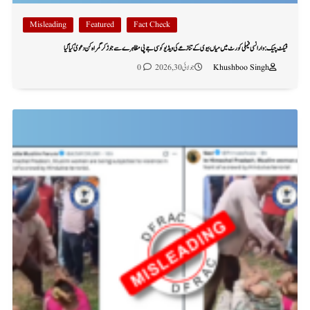
Misleading
Featured
Fact Check
فیکٹ چیک: وارانسی فیملی کورٹ میں میاں بیوی کے تنازعے کی ویڈیو کو سی جے پی مظاہرے سے جوڑ کر گمراہ کن دعویٰ کیا گیا
Khushboo Singh
جولائی 30, 2026
0