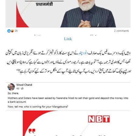
Link
وہیں ایک دوسرے فیس بک صارف
ونود چند
نے اس پوسٹ کارڈ کو شیئر کرتے ہوئے انگریزی زبان میں کیپشن
لکھا، جس کا ہندی ترجمہ ہے،
’’تو یہ بات ہے۔ نریندر مودی نے ماؤں اور بہنوں سے کہا ہے کہ وہ اپنا سونا بیچ دیں
اور پیسے بینک کھاتے میں جمع کر دیں۔ اب آپ ہی بتائیے، آپ کے منگل سوتر کے لیے کون آ رہا ہے؟‘‘