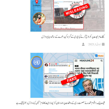
کھلے عام چھت پر بکرا ذبح کرنے کی تیاری کے گمراہ کُن دعوے کے ساتھ ویڈیو وائرل
جولائی 1, 2023
فیکٹ چیک : اقوام متحدہ نے عصمت دری کے واقعات پر ہندوستان کو ‘بیمار ذہنیت کا غلام’ نہیں کہا، وائرل دعویٰ فیک ہے