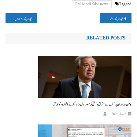
PM Modi fake news
Tagged
پوسٹوں
فیکٹ چیک: لداخ میں پُرتشدد مظاہروں کا دعویٰ غلط ہے، وائرل ویڈیو گزشتہ سال ہونے والے مظاہرے کا ہے
فیکٹ چیک: عمران مسعود نے اکھلیش یادو کی بیٹی پر کوئی قابلِ اعتراض بیان نہیں دیا، فرضی دعویٰ وائرل
کی
RELATED POSTS
نیویگیشن
لبنان اور ایران پر حملوں سے مشرق وسطیٰ کی صورتحال مزید بگڑنے کا خطرہ، گوتیرش
اگست 1, 2024