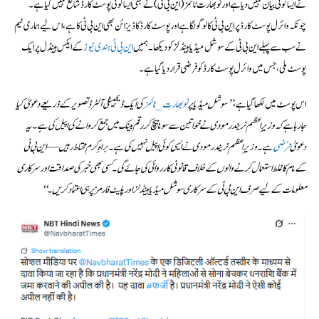
نے ایسا کوئی بیان نہیں دیا ہے اور نو بھارت ٹائمز (این بی ٹی) نے بھی ایسا کوئی پوسٹ کارڈ شائع نہیں کیا ہے۔
چونکہ وائرل پوسٹ کارڈ پر این بی ٹی کا لوگو لگا ہے اور پوسٹ کارڈ کا ڈیزائن بھی این بی ٹی کا ہے، اس لیے ہماری ٹیم
نے سب سے پہلے این بی ٹی کے سوشل میڈیا ہینڈلز کو دیکھا۔ ہمیں
این بی ٹی ہندی نیوز
کے ایکس ہینڈل پر ایک
پوسٹ ملی، جس میں وائرل پوسٹ کارڈ کو فرضی قرار دیا گیا ہے۔
اس پوسٹ میں لکھا گیا ہے،
’’سوشل میڈیا پر
نوبھارت_ٹائمز
کی ایک ڈیجیٹلی آلٹرڈ تصویر کے ذریعے دعویٰ کیا
جا رہا ہے کہ وزیرِ اعظم نریندر مودی نے خواتین سے سونا بیچ کر رقم بینک میں جمع کروانے کی اپیل کی ہے۔ یہ
دعویٰ
فرضی
ہے۔ وزیرِ اعظم نریندر مودی نے ایسی کوئی اپیل نہیں کی ہے۔ براہِ کرم محتاط رہیں — این بی ٹی
کے نام کا غلط استعمال کرنے والوں کے خلاف قانونی کارروائی کی جائے گی۔ کسی بھی خبر کی صداقت اور سرکاری
معلومات کے لیے صرف این بی ٹی کے سرکاری سوشل میڈیا ہینڈلز اور پلیٹ فارمز پر ہی اعتماد کریں۔‘‘