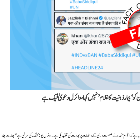
 ‘بیمار ذہنیت کا غلام’ نہیں کہا، وائرل دعویٰ فیک ہے
ا ہے کہ اقوام متحدہ نے عصمت دری کے واقعات پر بھارت کی تنقید کی ہے۔ وائرل نیوز کٹنگ کی سرخی ہے ’’بھارت بیمار