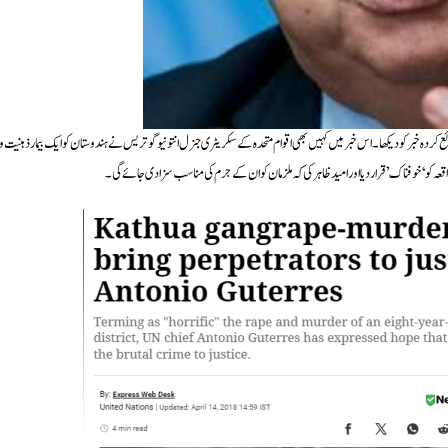
 کے لیے 14 اپریل 2018 کو ’انڈین ایکسپریس‘ کی شائع کردہ خبر کو دیکھا۔ اس خبر میں کہیں بھی اقوام متحدہ کے سکریٹری جنرل انتونیو گوتریس نے ہندوستان کو ایک بیمار ذہنیت و
ہ کو ‘خوفناک’ قرار دیا اور امید ظاہر کی کہ ملزمان کو ان کے جرم کی مناسب سزا دی جائے گی۔