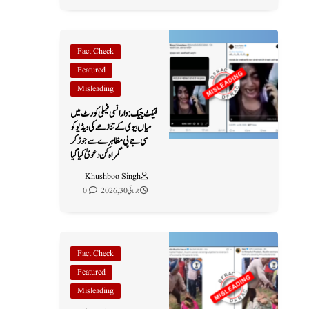
Fact Check
Featured
Misleading
فیکٹ چیک: وارانسی فیملی کورٹ میں
میاں بیوی کے تنازعے کی ویڈیو کو
سی جے پی مظاہرے سے جوڑ کر
گمراہ کن دعویٰ کیا گیا
Khushboo Singh
جولائی 30, 2026
0
Fact Check
Featured
Misleading