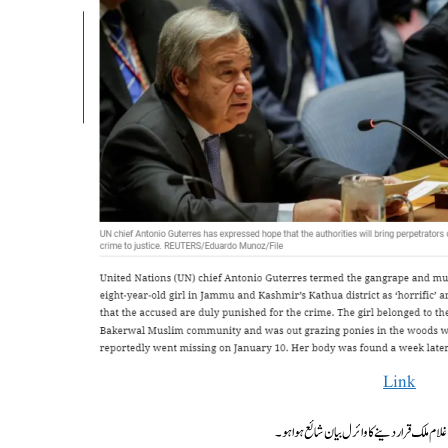
Link
غلام ملک قرار دینے کا وائرل بیان شائع ہوا ہو۔