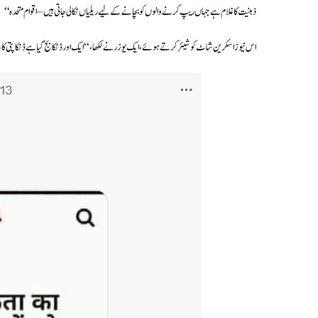
ذہنیت کا غلام ہے جہاں ریپ کرنے والوں کو بچانے کے لیے ریلیاں نکالی جاتی ہیں – اقوام متحدہ‘‘
اس نیوز اسکرین شاٹ کو شیئر کرتے ہوئے، ایک یوزر نے لکھا، “ ایک اور ڈنکا بج گیا ہے ڈنکا پتی کا،