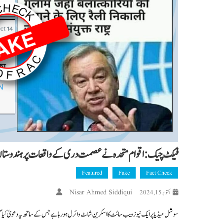
فیکٹ چیک : اقوام متحدہ نے عصمت دری کے واقعات پر ہندوستان کو
Featured
Fake
Fact Check
Nisar Ahmed Siddiqui
اکتوبر 15, 2024
سوشل میڈیا پر ایک نیوز ویب سائٹ کا اسکرین شاٹ وائرل ہو رہا ہے جس کے ساتھ یہ دعویٰ کیا گی