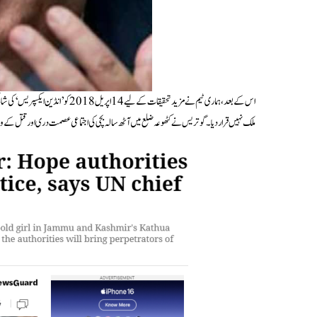
اس کے بعد، ہماری ٹیم نے مزید تحقیقات
ملک نہیں قرار دیا۔ گوتریس نے کٹھوعہ ضلع میں آٹھ سالہ بچی کی اجتماعی عصمت دری اور قتل کے واقع