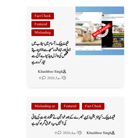
Fact Check
Featured
Misleading
فیکٹ چیک: آسام میں سیلاب میں
ڈوبی اور تباہ شدہ مسجد سے اذان دیتے
شخص کی وائرل ویڈیو اے آئی سے
تیار کردہ ہے
Khushboo Singh
اگست 5, 2026
0
Misleading-ur
Featured
Fact Check
فیکٹ چیک: کیا جنریشن زی پر تبصرے کے بعد خواتین نے کنگنا رناوت کی پٹائی
کی؟ نہیں، یہ دعویٰ گمراہ کن ہے
Khushboo Singh
اگست 4, 2026
0