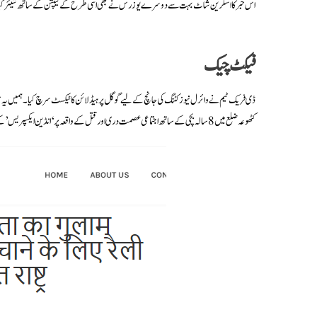
اس خبر کا اسکرین شاٹ بہت سے دوسرے یوزرس نے بھی اسی طرح کے کیپشن کے ساتھ شیئر کیا
فیکٹ چیک
کٹھوعہ ضلع میں 8 سالہ بچی کے ساتھ اجتماعی عصمت دری اور قتل کے واقعہ پر ‘انڈین ایکسپریس’ کے حوالے سے اقوام متحدہ کے سیکریٹری جنرل انتونیو گوتریس کا بیان شائع کیا گیا ہے۔