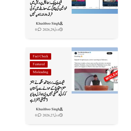
فیکٹ چیک: ہماچل پردیش میں
خواتین کی پٹائی کے معاملے میں کوئی
فرقہ وارانہ زاویہ نہیں
Khushboo Singh
جولائی 29, 2026
0
Fact Check
Featured
Misleading
فیکٹ چیک: راجناتھ سنگھ نے جنتر
منتر احتجاج کے حوالے سے پاکستان
کو کوئی دھمکی نہیں دی؛ وائرل ویڈیو
ڈیجیٹلی آلٹرڈ ہے
Khushboo Singh
جولائی 27, 2026
0