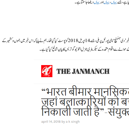
 ہے، جسے
یہاں
،
یہاں
اور
یہاں
دیکھا جا سکتا ہے۔
ڈی فریک ٹیم نے وائرل نیوز کٹنگ کی جانچ کے لیے گوگل پر ہیڈلائن کا ٹیکسٹ سرچ کیا۔ ہمیں یہ خبر ’دی جنمنچ‘ نامی پورٹل پر ملی، جسے 14 اپریل 2018 کو پوسٹ کیا گیا تھا۔ ہم نے پایا کہ اس خبر میں جموں و کشمیر کے