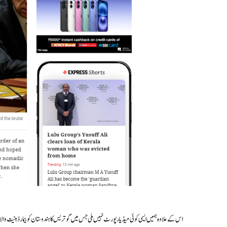
اس کے علاوہ ہمیں ایسی کوئی میڈیا رپورٹ نہیں ملی جس میں گوتریس کا ہندوستان کو بیمار ذہنیت والا 