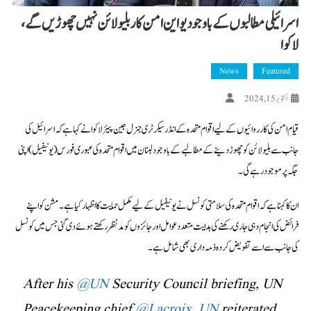
اسرائیلی مطالبوں کے باوجود یو این امن کار بلیو لائن نہیں چھوڑیں گے،
لاکوا
News
Featured
اکتوبر 15, 2024
قیام امن کی کارروائیوں کے لیے اقوام متحدہ کے انڈر سیکرٹری جنرل جین پیئر لاکوا نے کہا ہے کہ اسرائیل کی
جانب سے بلیو لائن کو چھوڑ دینے کے مطالبے کے باوجود لبنان میں اقوام متحدہ کی عبوری فورس (یونیفیل) اپنی
جگہ پر موجود رہے گی۔
ان کا کہنا ہے کہ اقوام متحدہ کی سلامتی کونسل نے یونیفیل کے لیے مکمل حمایت کا اظہار کیا ہے۔ مشن کو اپنے
فرائض کی انجام دہی جاری رکھنے کی ہدایت متعدد عوامل اور جائزوں کو مدنظر رکھتے ہوئے دی گئی جس میں کونسل
کی جانب سے اسے تفویض کردہ ذمہ داری بھی شامل ہے۔
After his
@UN
Security Council briefing, UN
Peacekeeping chief
@Lacroix_UN
reiterated