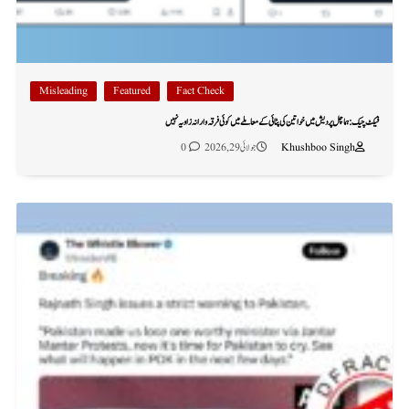
Misleading
Featured
Fact Check
فیکٹ چیک: ہماچل پردیش میں خواتین کی پٹائی کے معاملے میں کوئی فرقہ وارانہ زاویہ نہیں
Khushboo Singh
جولائی 29, 2026
0