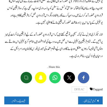
یونیفیل کے خلاف قرارداد 1701 پر عملدرآمد میں ناکامی سے متعلق الزامات کے بارے میں ایک سوال کا
جواب دیتے ہوئے ان کا کہنا تھا کہ سلامتی کونسل نے مشن کو یہ ذمہ داری سونپ رکھی ہے کہ وہ فریقین کو اس
قرارداد پر عملدرآمد کرانے میں مدد مہیا کرے گا۔ باالفاط دیگر، اس قرارداد پر عمل کرنا فریقین کا کام ہے اور
یونیفیل کے پاس اس پر بزور طاقت عملدرآمد یقینی بنانے کا اختیار نہیں ہے۔
انڈر سیکرٹری جنرل نے کہا کہ سبھی یہ توقع رکھتے ہیں کہ اس قرارداد پر عملدرآمد کے لیے فریقین مذاکرات کی میز
پر آئیں گے۔ تمام فریقین یونیفیل سے اس عمل میں مدد دینے کی خواہشمند ہیں، تاہم اگر یونیفیل اس علاقے سے
واپس آ گیا تو ایسا کرنا مزید مشکل ہو جائے گا اور اسی لیے اقوام متحدہ کی عبوری فورس کا لبنان اور اسرائیل کے
درمیان بلیو لائن پر رہنا ضروری ہے۔
Share this…
DFRAC
Tagged
پوسٹوں
گوتیرش کی شمالی غزہ میں جاری اسرائیلی عسکری کارروائی کی مذمت
فیکٹ چیک : اقوام متحدہ نے عصمت دری کے واقعات پر ہندوستان کو ‘بیمار ذہنیت کا غلام’ نہیں کہا، وائرل دعویٰ فیک ہے