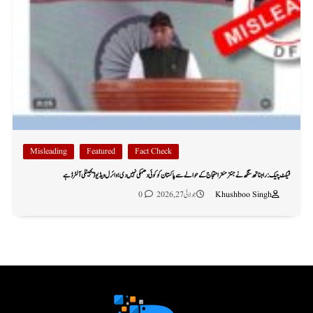
Misleading
Featured
Fact Check
فیکٹ چیک: راجناتھ سنگھ نے جنتر منتر احتجاج کے حوالے سے پاکستان کو کوئی دھمکی نہیں دی؛ وائرل ویڈیو ڈیجیٹلی آلٹرڈ ہے
Khushboo Singh
جولائی 27, 2026
0