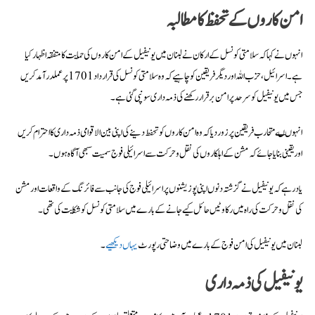
امن کاروں کے تحفظ کا مطالبہ
انہوں نے کہا کہ سلامتی کونسل کے ارکان نے لبنان میں یونیفیل کے امن کاروں کی حمایت کا متفقہ اظہار کیا
ہے۔ اسرائیل، حزب اللہ اور دیگر فریقین کو چاہیے کہ وہ سلامتی کونسل کی قرارداد 1701 پر عملدرآمد کریں
جس میں یونیفیل کو سرحد پر امن برقرار رکھنے کی ذمہ داری سونپی گئی ہے۔
انہوں ںے متحارب فریقین پر زور دیا کہ وہ امن کاروں کو تحفط دینے کی اپنی بین الاقوامی ذمہ داری کا احترام کریں
اور یقینی بنایا جائے کہ مشن کے اہلکاروں کی نقل و حرکت سے اسرائیلی فوج سمیت سبھی آگاہ ہوں۔
یاد رہے کہ یونیفیل نے گزشتہ دنوں اپنی پوزیشنوں پر اسرائیلی فوج کی جانب سے فائرنگ کے واقعات اور مشن
کی نقل و حرکت کی راہ میں رکاوٹیں حائل کیے جانے کے بارے میں سلامتی کونسل کو شکایت کی تھی۔
لبنان میں یونیفیل کی امن فوج کے بارے میں وضاحتی رپورٹ
یہاں دیکھیے
۔
یونیفیل کی ذمہ داری