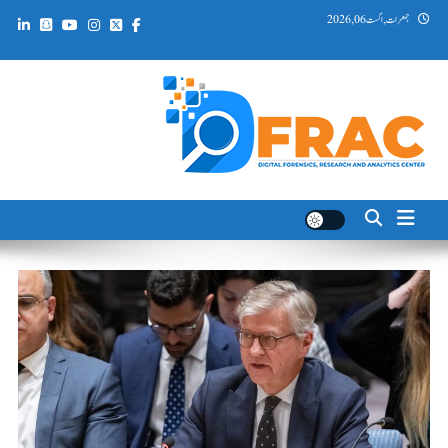
Ski
جمعرات, اگست 06, 2026
t
conten
DFRAC_ORG
Digital Forensics, Research and Analytics Center