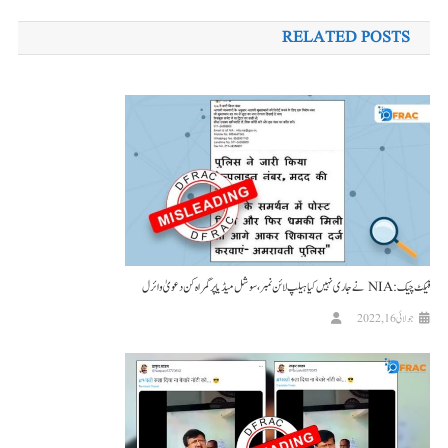
کی
RELATED POSTS
نیویگیشن
فیکٹ چیک: NIA نے جاری نہیں کیا ہیلپ لائن نمبر ، سوشل میڈیا پر گمراہ کن دعویٰ وائرل
جولائی 16, 2022