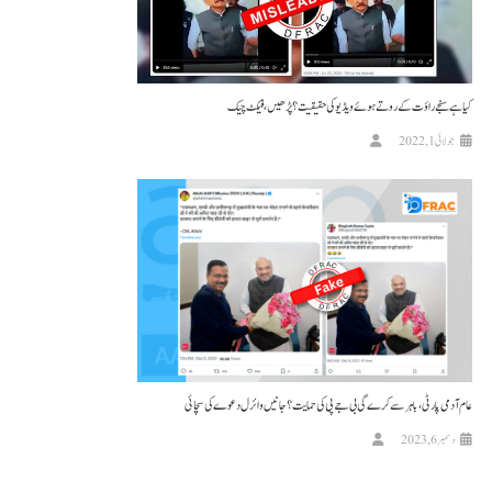
کیا ہے سنجے راؤت کے روتے ہوئے ویڈیو کی حقیقیت؟ پڑھیں، فیکٹ چیک
جولائی 1, 2022
عام آدمی پارٹی، باہر سے کرے گی بی جے پی کی حمایت؟ جانیں وائرل دعوے کی سچائی
دسمبر 6, 2023