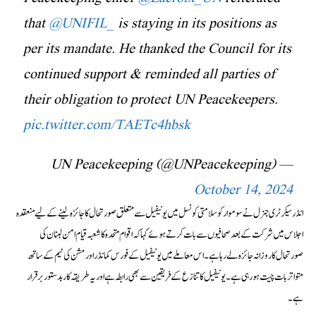
that
@UNIFIL_
is staying in its positions as
per its mandate. He thanked the Council for its
continued support & reminded all parties of
their obligation to protect UN Peacekeepers.
pic.twitter.com/TAETc4hbsk
— UN Peacekeeping (@UNPeacekeeping)
October 14, 2024
انڈر سیکرٹری جنرل نے سوموار کو سلامتی کونسل میں یونیفیل سے متعلق صورتحال کا جائزہ لینے کے لیے منعقدہ
اجلاس میں شرکت کے بعد صحافیوں سے بات کرتے ہوئے کہا کہ اقوام متحدہ کا شعبہ قیام امن لبنان کی
صورتحال کا روزانہ جائزہ لے رہا ہے۔ اس معاملے میں یونیفیل کے فورس کمانڈر اور مشن کی ٹیم کے ساتھ
متواتر بات چیت ہو رہی ہے۔ یونیفیل کا تنازع کے فریقین سے بھی رابطہ ہے اور یہ طریقہ کار بدستور برقرار
ہے۔