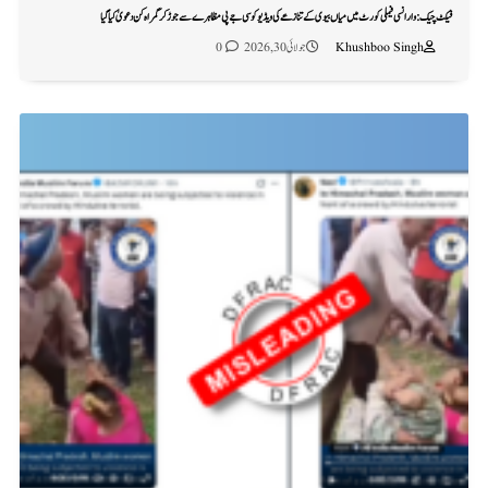
فیکٹ چیک: وارانسی فیملی کورٹ میں میاں بیوی کے تنازعے کی ویڈیو کو سی جے پی مظاہرے سے جوڑ کر گمراہ کن دعویٰ کیا گیا
Khushboo Singh
جولائی 30, 2026
0