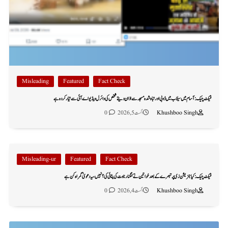
Misleading
Featured
Fact Check
فیکٹ چیک: آسام میں سیلاب میں ڈوبی اور تباہ شدہ مسجد سے اذان دیتے شخص کی وائرل ویڈیو اے آئی سے تیار کردہ ہے
Khushboo Singh
اگست 5, 2026
0
Misleading-ur
Featured
Fact Check
فیکٹ چیک: کیا جنریشن زی پر تبصرے کے بعد خواتین نے کنگنا رناوت کی پٹائی کی؟ نہیں، یہ دعویٰ گمراہ کن ہے
Khushboo Singh
اگست 4, 2026
0