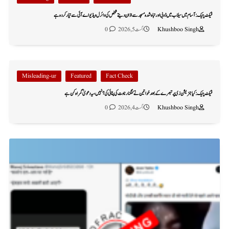
فیکٹ چیک: آسام میں سیلاب میں ڈوبی اور تباہ شدہ مسجد سے اذان دیتے شخص کی وائرل ویڈیو اے آئی سے تیار کردہ ہے
Khushboo Singh
اگست 5, 2026
0
Misleading-ur
Featured
Fact Check
فیکٹ چیک: کیا جنریشن زی پر تبصرے کے بعد خواتین نے کنگنا رناوت کی پٹائی کی؟ نہیں، یہ دعویٰ گمراہ کن ہے
Khushboo Singh
اگست 4, 2026
0