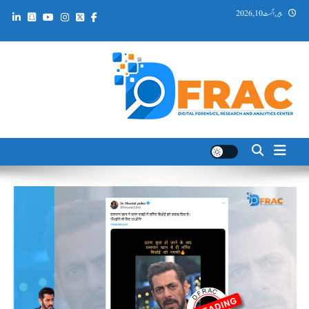
Ski
پیر, اگست 10, 2026
t
conten
DFRAC_ORG
Digital Forensics, Research and Analytics Center