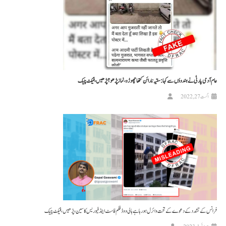
عام آدمی پارٹی نے ہندوؤں سے کہا: ستیہ نارائن کتھا چھوڑو، نماز پڑھو؟ پڑھیں، فیکٹ چیک
اگست 27, 2022
فرانس کے تشدد کے دعوے کے تحت وائرل ہو رہا ہے ہالی ووڈ فلم فاسٹ اینڈ فیوریس کا سین، پڑھیں، فیکٹ چیک