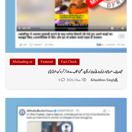
Misleading-ur
Featured
Fact Check
فیکٹ چیک: منوج تیواری کی جذباتی ویڈیو کو بانکی پور ضمنی انتخاب سے جوڑ کر گمراہ کن دعویٰ کیا گیا
Khushboo Singh
اگست 10, 2026
0