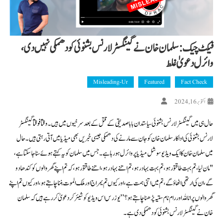
فیکٹ چیک: سلمان خان نے گینگسٹر لارنس بشنوئی کو دھمکی نہیں دی،
وائرل دعویٰ غلط
Misleading-Ur
Featured
Fact Check
اکتوبر 16, 2024
حال ہی میں گینگسٹر لارنس بشنوئی سیاستدان بابا صدیقی کے قتل کے بعد سرخیوں میں ہیں۔ وقتاً فوقتاً گینگسٹر
لارنس بشنوئی کی اداکار سلمان خان کو جان سے مارنے کی دھمکی جیسی خبریں بھی میڈیا میں آتی رہتی ہیں۔ حال
میں سلمان خان کا ایک ویڈیو سوشل میڈیا پر وائرل ہو رہا ہے۔ جس میں سلمان کو یہ کہتے ہوئے سنا جا سکتا ہے،
"مان لیا، تم بہت طاقتور ہو، تم بہت بہادر ہو، تم اتنے بہادر ہو، اتنے طاقتور ہو، کہ تم اپنے گھر والوں کو کندھا دو
گے، ان کی ارتھی اٹھاؤ گے، تم میں اتنی ہمت ہے ،اور کیوں تم یمراج اور ملک الموت بننا چاہتے ہو، اور کیوں تم اپنے
گھر والوں پر انا للہ اور رام نام ستیہ پڑھنا چاہتے ہو؟” یوزرس اس ویڈیو کو شیئر کر دعویٰ کر رہے ہیں کہ سلمان
خان نے گینگسٹر لارنس بشنوئی کو دھمکی دی ہے۔