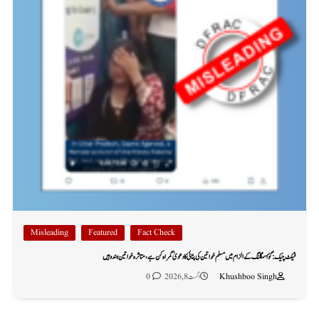
Misleading
Featured
Fact Check
فیکٹ چیک: گؤ اسمگلنگ کے الزام میں مسلم خواتین کی پٹائی کا دعویٰ گمراہ کن ہے، متاثرہ خواتین ہندو ہیں
Khushboo Singh
اگست 8, 2026
0