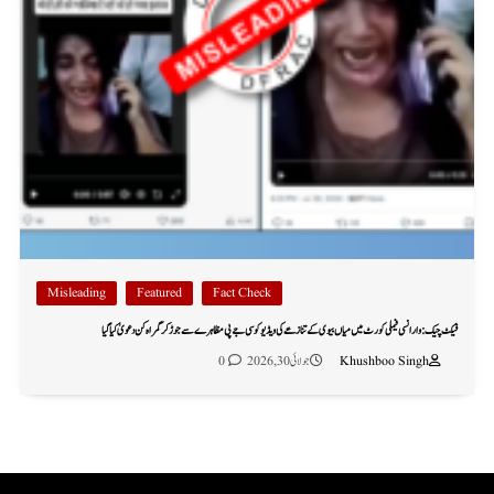
Misleading
Featured
Fact Check
فیکٹ چیک: وارانسی فیملی کورٹ میں میاں بیوی کے تنازعے کی ویڈیو کو سی جے پی مظاہرے سے جوڑ کر گمراہ کن دعویٰ کیا گیا
Khushboo Singh
جولائی 30, 2026
0