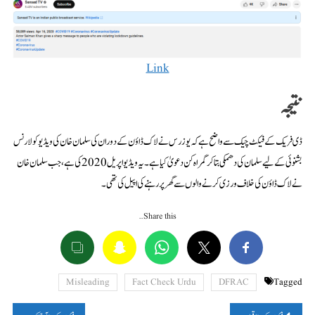
Link
نتیجہ
ڈی فریک کے فیکٹ چیک سے واضح ہے کہ یوزرس نے لاک ڈاؤن کے دوران کی سلمان خان کی ویڈیو کو لارنس
بشنوئی کے لیے سلمان کی دھمکی بتا کر گمراہ کن دعویٰ کیا ہے۔ یہ ویڈیو اپریل 2020 کی ہے، جب سلمان خان
نے لاک ڈاؤن کی خلاف ورزی کرنے والوں سے گھر پر رہنے کی اپیل کی تھی۔
Share this…
Misleading
Fact Check Urdu
DFRAC
Tagged