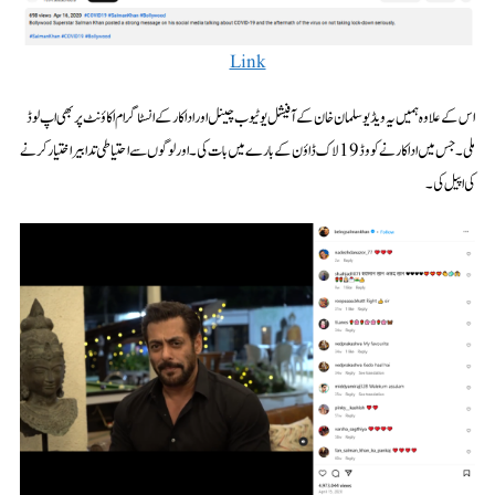
Link
اس کے علاوہ ہمیں یہ ویڈیو سلمان خان کے آفیشل یوٹیوب چینل اور اداکار کے انسٹاگرام اکاؤنٹ پر بھی اپ لوڈ
ملی۔ جس میں اداکار نے کووڈ 19 لاک ڈاؤن کے بارے میں بات کی۔ اور لوگوں سے احتیاطی تدابیر اختیار کرنے
کی اپیل کی۔