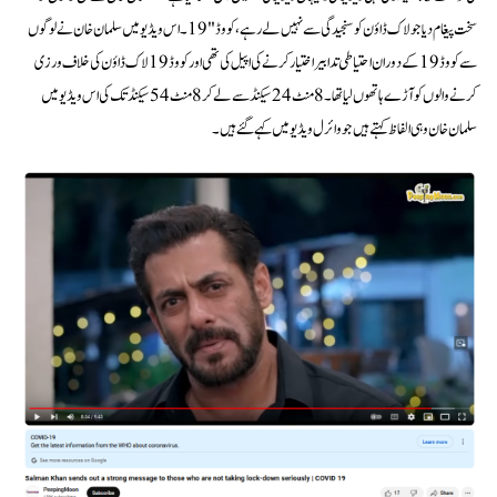
سخت پیغام دیا جو لاک ڈاؤن کو سنجیدگی سے نہیں لے رہے، کووڈ "19 ۔ اس ویڈیو میں سلمان خان نے لوگوں
سے کووڈ 19 کے دوران احتیاطی تدابیر اختیار کرنے کی اپیل کی تھی اور کووڈ 19 لاک ڈاؤن کی خلاف ورزی
کرنے والوں کو آڑے ہاتھوں لیا تھا۔ 8 منٹ 24 سیکنڈ سے لے کر 8 منٹ 54 سیکنڈ تک کی اس ویڈیو میں
سلمان خان وہی الفاظ کہتے ہیں جو وائرل ویڈیو میں کہے گئے ہیں۔