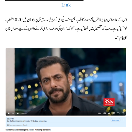
Link
اس کے علاوہ اس ویڈیو کا تقریباً 2 منٹ کا کلپ بھی سنسد ٹی وی کے یوٹیوب چینل پر 16 اپریل 2020 کو اپ
لوڈ کیا گیا ہے۔ جب کہ تفصیل میں لکھا گیا ہے، ’’لاک ڈاؤن کی خلاف ورزی کرنے والوں کے لیے سلمان خان
کا پیغام‘‘۔