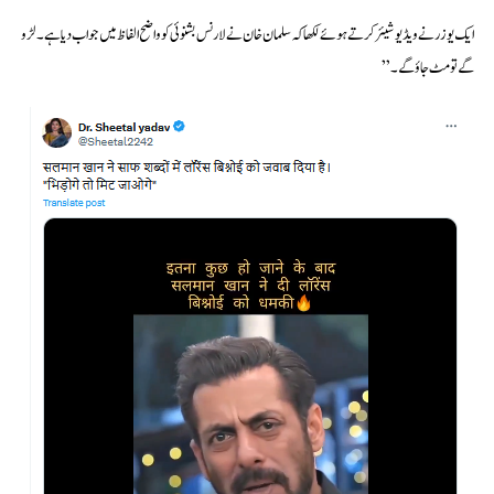
ایک یوزر نے ویڈیو شیئر کرتے ہوئے لکھا کہ سلمان خان نے لارنس بشنوئی کو واضح الفاظ میں جواب دیا ہے۔ لڑو
گے تو مٹ جاؤ گے۔”