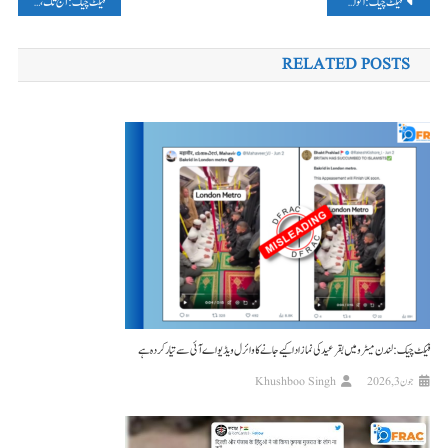
پوسٹوں
فیکٹ چیک : اقوام متحدہ نے عصمت دری کے واقعات پر ہندوستان کو ‘بیمار ذہنیت کا غلام’ نہیں کہا، وائرل دعویٰ فیک ہے
فیکٹ چیک: آج تک، زی نیوز سمیت کئی میڈیا چینلز نے رام گوپال مشرا کی پوسٹ مارٹم رپورٹ پر پھیلائیں گمراہ کن معلومات۔
کی
RELATED POSTS
نیویگیشن
فیکٹ چیک: لندن میٹرو میں بقرعید کی نماز ادا کیے جانے کا وائرل ویڈیو اے آئی سے تیار کردہ ہے
جون 3, 2026
Khushboo Singh