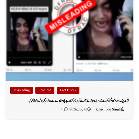
Misleading
Featured
Fact Check
فیکٹ چیک: وارانسی فیملی کورٹ میں میاں بیوی کے تنازعے کی ویڈیو کو سی جے پی مظاہرے سے جوڑ کر گمراہ کن دعویٰ کیا گیا
Khushboo Singh
جولائی 30, 2026
0