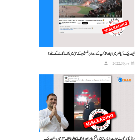
فیکٹ چیک: کیا قطر میں فیفا ورلڈ کپ کے دوران فلسطین کے حق میں گانے گائے گئے تھے؟
نومبر 30, 2022
راہل گاندھی نے بھارت جوڑو یاترا میں فحش بھوجپوری گانے کا اٹھایا لطف؟ پڑھیں-فیکٹ چیک