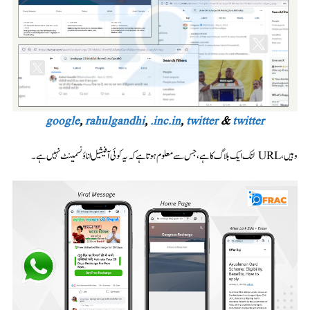
google
,
rahulgandhi
,
.inc.in
,
twitter
&
twitter
وہیں، URL لنک ایک بلاگ کا ہے، جس سے معلوم ہوتا ہے کہ یہ کوئی آفیشیل اناؤنسمینٹ نہیں ہے۔