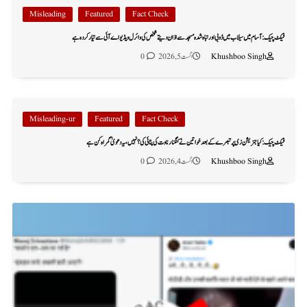
Misleading
Featured
Fact Check
فیکٹ چیک: آسام میں سیلاب میں ڈوبی اور تباہ شدہ مسجد سے اذان دیتے شخص کی وائرل ویڈیو اے آئی سے تیار کردہ ہے
Khushboo Singh
اگست 5, 2026
0
Misleading-ur
Featured
Fact Check
فیکٹ چیک: کیا جنریشن زی پر تبصرے کے بعد خواتین نے کنگنا رناوت کی پٹائی کی؟ نہیں، یہ دعویٰ گمراہ کن ہے
Khushboo Singh
اگست 4, 2026
0