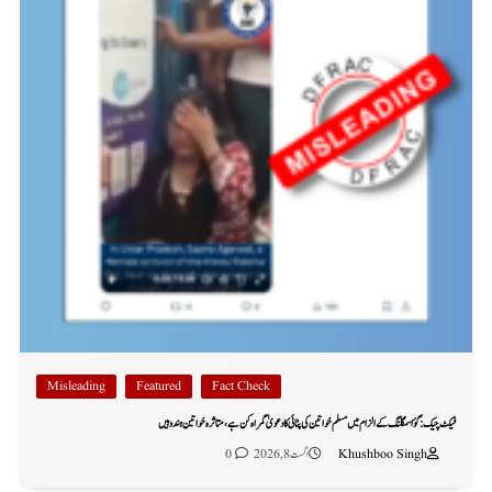
Misleading
Featured
Fact Check
فیکٹ چیک: گؤ اسمگلنگ کے الزام میں مسلم خواتین کی پٹائی کا دعویٰ گمراہ کن ہے، متاثرہ خواتین ہندو ہیں
Khushboo Singh
اگست 8, 2026
0