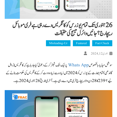
26 جنوری تک تمام یوزرس کو کانگریس دے رہی ہے فری موبائل
ریچارج؟ جانیں وائرل میسج کی حقیقت
Misleading-Ur
Featured
Fact Check
جنوری 12, 2024
سوشل میڈیا، بالخصوص
Whats App
پرایک لنک شیئر کرکے دعویٰ کیا جا رہا ہے کہ کانگریس (راہل
گاندھی) تمام بھارت کے یوزرس کو 2024 میں زیادہ سے زیادہ ووٹ کرکے کانگریس کی حکومت بنانے کے
لیے ₹239 کا 28 دن والا ریچارج فری میں دے رہی ہے۔ آخری تاریخ 26 جنوری 2024 ہے۔