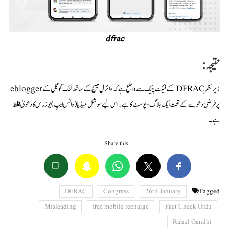
dfrac
نتیجہ:
زیر نظر DFRAC کے فیکٹ چیک سے واضح ہے کہ وائرل میسج کے ساتھ لنک گوگل کے eblogger
پر فرضی دعوے کے تحت ایک بلاگ-پوسٹ کا ہے۔ اس لیے سوشل میڈیا (واٹس ایپ) یوزرس کا دعویٰ
غلط
ہے۔
Share this…
DFRAC
Congress
26th January
Tagged
Misleading
free mobile recharge
Fact Check Urdu
Rahul Gandhi