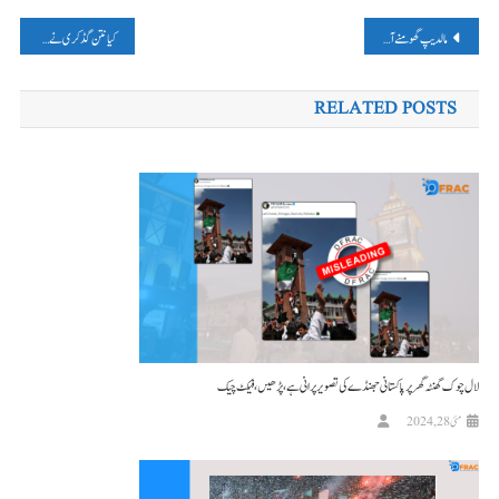
پوسٹوں
مالدیپ گھومنے آئی خاتون کے ساتھ گینگ ریپ، ساحلِ سمندر برہنہ، مردہ حالت میں پائی گئی؟ پڑھیں، فیکٹ چیک
کیا نتن گڈکری نے کہاـ 5 سالوں میں مجھے کسی ایکسپریس وے کا افتتاح نہیں کرنے دیا گیا؟ پڑھیں، فیکٹ چیک
کی
RELATED POSTS
نیویگیشن
لال چوک گھنٹہ گھر پر پاکستانی جھنڈے کی تصویر پرانی ہے، پڑھیں، فیکٹ چیک
مئی 28, 2024