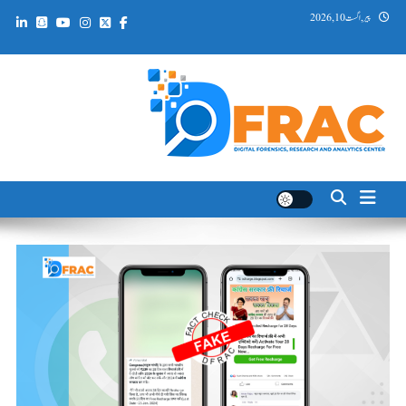
Ski
پیر, اگست 10, 2026
t
conten
DFRAC_ORG
Digital Forensics, Research and Analytics Center