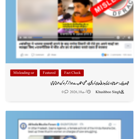
Misleading-ur
Featured
Fact Check
فیکٹ چیک: منوج تیواری کی جذباتی ویڈیو کو بانکی پور ضمنی انتخاب سے جوڑ کر گمراہ کن دعویٰ کیا گیا
Khushboo Singh
اگست 10, 2026
0