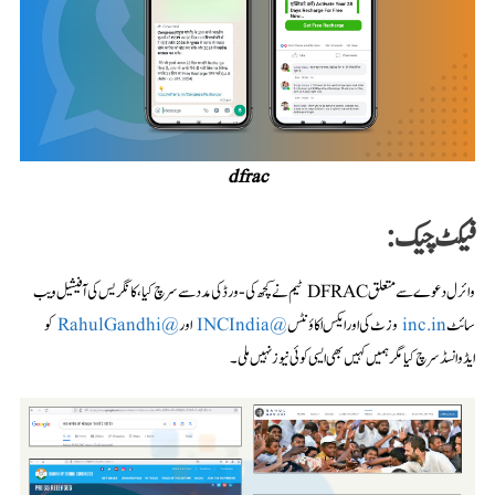
dfrac
فیکٹ چیک:
وائرل دعوے سے متعلق DFRAC ٹیم نے کچھ کی-ورڈ کی مدد سے سرچ کیا، کانگریس کی آفیشیل ویب
سائٹ
وزٹ کی اور ایکس اکاؤنٹس
@INCIndia
اور
@RahulGandhi
کو
ایڈوانسڈ سرچ کیا مگر ہمیں کہیں بھی ایسی کوئی نیوز نہیں ملی۔