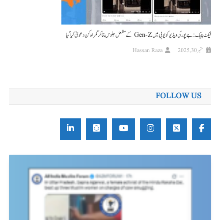
فیکٹ چیک: جے پور کی ویڈیو کو یوپی میں Gen-Z کے مشعل جلوس بتا کر گمراہ کن دعویٰ کیا گیا
ستمبر 30, 2025
Hassan Raza
FOLLOW US