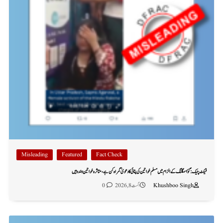
Misleading
Featured
Fact Check
فیکٹ چیک: گؤ اسمگلنگ کے الزام میں مسلم خواتین کی پٹائی کا دعویٰ گمراہ کن ہے، متاثرہ خواتین ہندو ہیں
Khushboo Singh
اگست 8, 2026
0