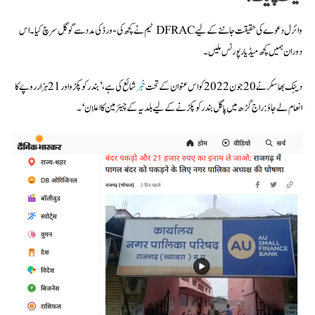
وائرل دعوے کی حقیقت جاننے کے لیے DFRAC ٹیم نے کچھ کی-ورڈ کی مدد سے گوگل سرچ کیا۔ اس
دوران ہمیں کچھ میڈیا رپورٹس ملیں۔
دینِک بھاسکر نے 20 جون 2022 کو اس عنوان کے تحت
خبر
شائع کی ہے،’بندر کو پکڑو اور 21 ہزار روپے کا
انعام لے جاؤ: راج گڑھ میں پاگل بندر کو پکڑنے کے لیے بلدیہ کے چیئرمین کا اعلان‘۔