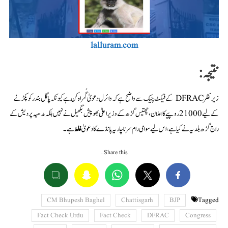
lalluram.com
نتیجہ:
زیر نظر DFRAC کے فیکٹ چیک سے واضح ہے کہ وائرل دعویٰ گُمراہ کُن ہے کیونکہ پاگل بندر کو پکڑنے
کے لیے 21000 روپیے کا اعلان، چھتیس گڑھ کے وزیراعلیٰ بھوپیش بگھیل نے نہیں بلکہ مدھیہ پردیش کے
راج گڑھ بلدیہ نے کیا ہے، اس لیے سوامی رام سرناچاریہ پانڈے کا دعویٰ
غلط
ہے۔
Share this…
CM Bhupesh Baghel
Chattisgarh
BJP
Tagged
Fact Check Urdu
Fact Check
DFRAC
Congress