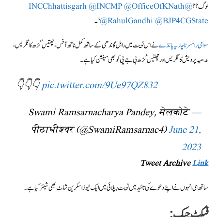
لوگ؟؟
@INCChhattisgarh
@OfficeOfKNath
@INCMP
@BJP4CGState
@RahulGandhi
‘۔
سوامی رامسرناچاریہ پانڈے
نے اس ٹویٹ میں راہل گاندھی کے ساتھ کمل ناتھ آفس، چھتیس گڑھ کانگریس،
مدھیہ پردیش کانگریس اور چھتیس گڑھ بی جے پی کو بھی مینشن کیا ہے۔
👇👇👇
pic.twitter.com/9Ue97QZ832
— Swami Ramsarnacharya Pandey, मेलकोटे
पीठाधीश्वर (@SwamiRamsarnac4)
June 21,
2023
Tweet Archive
Link
ساتھ ہی انہوں نے اپنے دعوے کی تائید میں ٹویٹ رِپلائی میں ایک نیوز اسکرین شاٹ بھی شیئر کیا ہے۔
فیکٹ چیک: