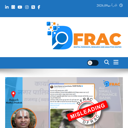
Ski
اتوار, اگست 09, 2026
t
conten
DFRAC_ORG
Digital Forensics, Research and Analytics Center