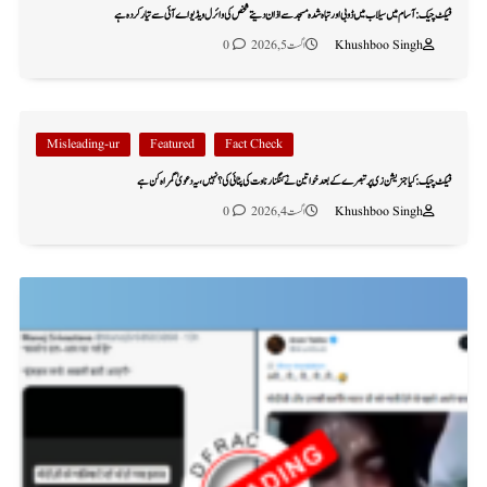
فیکٹ چیک: آسام میں سیلاب میں ڈوبی اور تباہ شدہ مسجد سے اذان دیتے شخص کی وائرل ویڈیو اے آئی سے تیار کردہ ہے
Khushboo Singh
اگست 5, 2026
0
Misleading-ur
Featured
Fact Check
فیکٹ چیک: کیا جنریشن زی پر تبصرے کے بعد خواتین نے کنگنا رناوت کی پٹائی کی؟ نہیں، یہ دعویٰ گمراہ کن ہے
Khushboo Singh
اگست 4, 2026
0