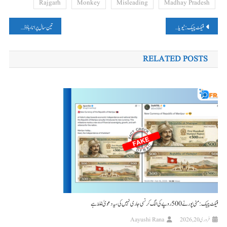
Rajgarh
Monkey
Misleading
Madhay Pradesh
پوسٹوں
فیکٹ چیک: نیو یارک ٹائمس نے نہیں بتایا PM مودی کو ’آخری امید‘ فیک نیوز کٹنگ ہو رہی ہے وائرل
تین سال پرانا، ہاؤڈی مودی پروگرام کا ویڈیو ابھی کا بتا کر کیا جا رہا ہے شیئر، پڑھیں، فیکٹ چیک
کی
RELATED POSTS
نیویگیشن
فیکٹ چیک: منی پور نے 500 روپے کی الگ کرنسی جاری نہیں کی، یہ دعویٰ غلط ہے
فروری 20, 2026
Aayushi Rana