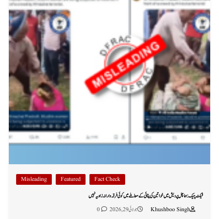
Misleading
Featured
Fact Check
فیکٹ چیک: ہماچل پردیش میں خواتین کی پٹائی کے معاملے میں کوئی فرقہ وارانہ زاویہ نہیں
Khushboo Singh
جولائی 29, 2026
0