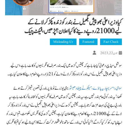
کیا وزیر اعلیٰ بھوپیش بگھیل نے بندر کو زندہ پکڑ کر لانے کے
لیے 21000 روپے دینے کا کیا اعلان؟ پڑھیں، فیکٹ چیک
Misleading-Ur
Featured
Fact Check
جون 22, 2023
سوشل میڈیا پر دعویٰ کیا جا رہا ہے کہ چھتیس گڑھ میں ایک بندر صرف کانگریسیوں کو کاٹ رہا ہے، اس لیے
وزیر اعلیٰ بھوپیش بگھیل نے اس بندر کو زندہ پکڑ کر لانے والے کو 21 ہزار روپے انعام دینے کا اعلان کیا ہے۔
سوامی رامسرناچاریہ پانڈے، میلکوٹے پیٹھادھیشور
نامی یوزر نے ٹویٹر پر بندر کی تصویر شیئر کرتے ہوئے
لکھا،’یہ بندر کوئی عام بندر نہیں ہے، یہ بندر چھتیس گڑھ میں صرف کانگریسیوں کو نشانہ بنا کر کاٹ رہا ہے، یہ
بندر بی جے پی کی بہت عزت کرتا رہا ہے۔ چھتیس گڑھ کے وزیراعلیٰ بھوپیش بگھیل نے اس بندر کو زندہ پکڑ کر
لانے کے لیے 21000 روپےکا انعام دینے کا اعلان کیا ہے، چھتیس گڑھ کی کانگریس حکومت، تم اس بندر کو
اپنے پاس رکھ کر کیا کروگے؟ کیا کوئی اس بندر کے ساتھ نا خوشگوار حرکت کرنے کا ذہن بنا لیے ہو کیا تم کانگریسی