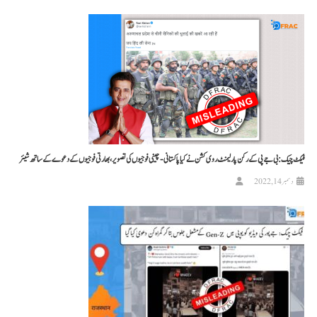
فیکٹ چیک: بی جے پی کے رکن پارلیمنٹ روی کشن نے کیا پاکستانی-چینی فوجیوں کی تصویر، بھارتی فوجیوں کے دعوے کے ساتھ شیئر
دسمبر 14, 2022