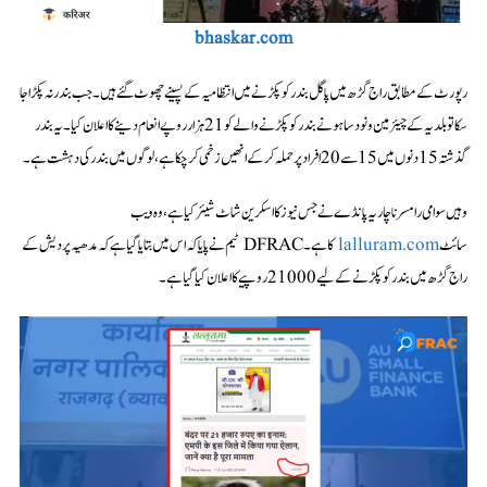
bhaskar.com
رپورٹ کے مطابق راج گڑھ میں پاگل بندر کو پکڑنے میں انتظامیہ کے پسینے چھوٹ گئے ہیں۔ جب بندر نہ پکڑا جا
سکا تو بلدیہ کے چیئرمین ونود ساہو نے بندر کو پکڑنے والے کو 21 ہزار روپے انعام دینے کا اعلان کیا۔ یہ بندر
گذشتہ 15 دنوں میں 15 سے 20 افراد پر حملہ کرکے انھیں زخمی کرچکا ہے، لوگوں میں بندر کی دہشت ہے۔
وہیں سوامی رامسرناچاریہ پانڈے نے جس نیوز کا اسکرین شاٹ شیئر کیا ہے، وہ ویب
سائٹ
lalluram.com
کا ہے۔ DFRAC ٹیم نے پایا کہ اس میں بتایا گیا ہے کہ مدھیہ پردیش کے
راج گڑھ میں بندر کو پکڑنے کے لیے 21000 روپیے کا اعلان کیا گیا ہے۔