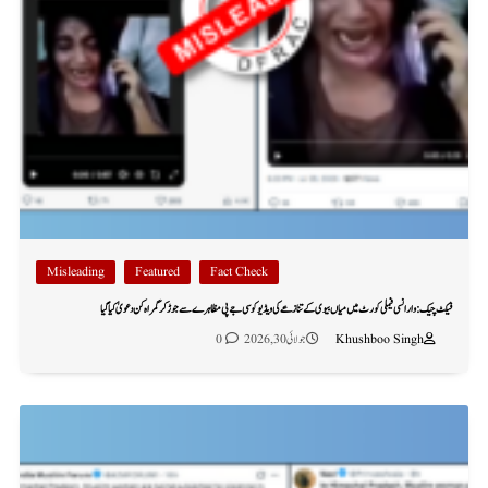
Misleading
Featured
Fact Check
فیکٹ چیک: وارانسی فیملی کورٹ میں میاں بیوی کے تنازعے کی ویڈیو کو سی جے پی مظاہرے سے جوڑ کر گمراہ کن دعویٰ کیا گیا
Khushboo Singh
جولائی 30, 2026
0