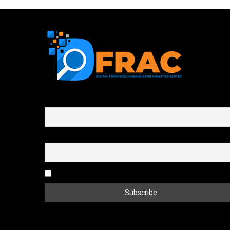
First name or full name
Email
By continuing, you accept the privacy policy