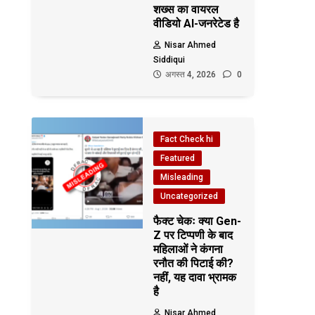
शख्स का वायरल
वीडियो AI-जनरेटेड है
Nisar Ahmed
Siddiqui
अगस्त 4, 2026
0
Fact Check hi
Featured
Misleading
Uncategorized
फैक्ट चेकः क्या Gen-
Z पर टिप्पणी के बाद
महिलाओं ने कंगना
रनौत की पिटाई की?
नहीं, यह दावा भ्रामक
है
Nisar Ahmed