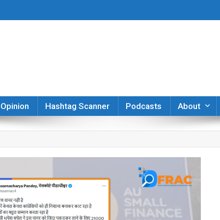
er
Opinion
Hashtag Scanner
Podcasts
About