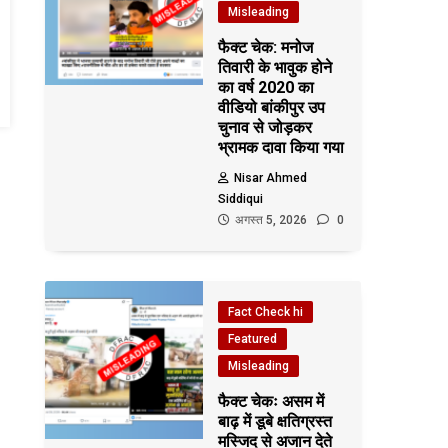
Misleading
फैक्ट चेक: मनोज
तिवारी के भावुक होने
का वर्ष 2020 का
वीडियो बांकीपुर उप
चुनाव से जोड़कर
भ्रामक दावा किया गया
Nisar Ahmed
Siddiqui
अगस्त 5, 2026
0
Fact Check hi
Featured
Misleading
फैक्ट चेकः असम में
बाढ़ में डूबे क्षतिग्रस्त
मस्जिद से अजान देते