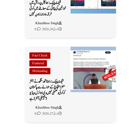
فیکٹ چیک: ہماچل پردیش میں
خواتین کی پٹائی کے معاملے میں کوئی
فرقہ وارانہ زاویہ نہیں
Khushboo Singh
جولائی 29, 2026
0
Fact Check
Featured
Misleading
فیکٹ چیک: راجناتھ سنگھ نے جنتر
منتر احتجاج کے حوالے سے پاکستان
کو کوئی دھمکی نہیں دی؛ وائرل ویڈیو
ڈیجیٹلی آلٹرڈ ہے
Khushboo Singh
جولائی 27, 2026
0