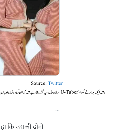
Source:
Twitter
وہیں ایک یوزر نے لکھا،’U-Tuber ارمان ملک، یہ نہیں بتا رہے ہیں کہ ان کی دونوں بیویاں پائل اور کریتکا حاملہ ہیں بلکہ ارمان ملک۔ ہم ہندوؤں کے منہ پر تھوک رہا ہے۔#अरमानमलिक‘۔