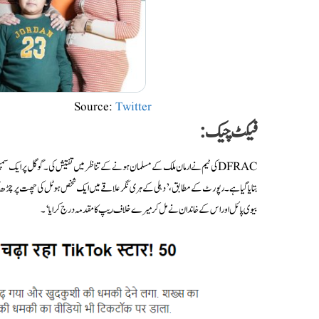
Source:
Twitter
فیکٹ چیک:
DFRACکی ٹیم نے ارمان ملک کے مسلمان ہونے کے تناظر میں تفتیش کی۔ گوگل پر ایک سمپل سرچ کرنے پر ہمیں ’
بتایا گیا ہے۔ رپورٹ کے مطابق،’دہلی کے ہری نگر علاقے میں ایک شخص ہوٹل کی چھت پر چڑھ گیا
بیوی پائل اور اس کے خاندان نے مل کر میرے خلاف ریپ کا مقدمہ درج کرایا‘۔