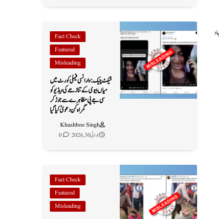
ہاد
Fact Check
Featured
Misleading
فیکٹ چیک: وارانسی فیملی کورٹ میں
میاں بیوی کے تنازعے کی ویڈیو کو
سی جے پی مظاہرے سے جوڑ کر
گمراہ کن دعویٰ کیا گیا
Khushboo Singh
جولائی 30, 2026
0
Fact Check
Featured
Misleading