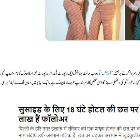
آج تک
‘ کی ویب سائٹ پر پبلش ایک رپورٹ ملی۔ اس رپورٹ میں ارمان ملک کا نام سندیپ بھی
 اور خودکشی کی دھمکی دینے لگا، اس شخص کا نام سندیپ عرف ارمان ملک ہے۔ ایک ویڈیو میں ارمان ملک نے کہا،’میری