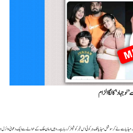
و جہاد‘ کا لگا الزام
ہیں۔ میڈیا سے لے کر سوشل میڈیا تک ہر کوئی اس خبر کو شیئر کر رہا ہے۔ وہیں ارمان ملک کے حوالے سے ایک دعویٰ وائرل ہ