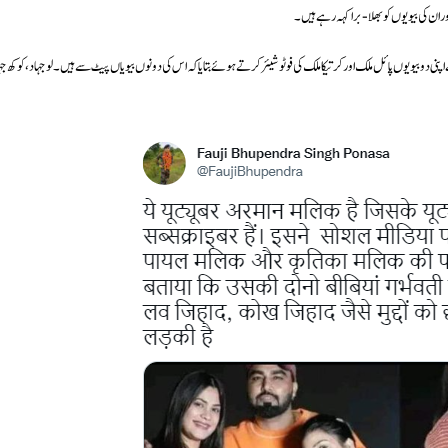
ر ان کی بیویوں کو بھلا-برا کہہ رہے ہیں۔
ہے جس کے یوٹیوب پر 20 لاکھ سبسکرائبر ہیں۔ اس نے اپنی دو بیویوں پائل ملک اور کرتیکا ملک کی فوٹو شیئر کرتے ہوئے بتایا کہ اس کی دونوں بیویاں پیٹ سے ہیں۔ لو جہاد، کوکھ ج