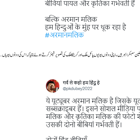
یک دیگر یوزر نے شرمناک قرار دیتے ہوئے لکھا،’یہ یوٹیوبر ارمان ملک ہے جس کے یوٹیوب پر 2 ملین سبسکرائبر ہیں۔ اپنی دونوں بیویوں پائل ملک اور کریتکا ملک کی تصویر شیئر کرتے ہوئے بتایا کہ اس کی دونوں بیویاں…