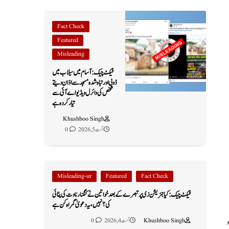
Fact Check
Featured
Misleading
فیکٹ چیک: آسام میں سیلاب میں
ڈوبی اور تباہ شدہ مسجد سے اذان دیتے
شخص کی وائرل ویڈیو اے آئی سے
تیار کردہ ہے
Khushboo Singh
اگست 5, 2026
0
Misleading-ur
Featured
Fact Check
فیکٹ چیک: کیا جنریشن زی پر تبصرے کے بعد خواتین نے کنگنا رناوت کی پٹائی
کی؟ نہیں، یہ دعویٰ گمراہ کن ہے
و
Khushboo Singh
اگست 4, 2026
0