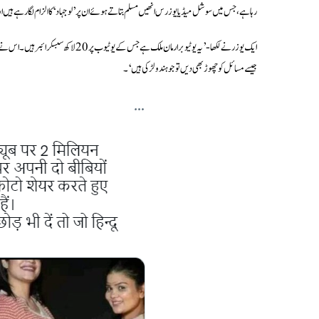
رہا ہے، جس میں سوشل میڈیا یوزرس انھیں مسلم بتاتے ہوئے ان پر ’لو جہاد‘ کا الزام لگا رہے ہیں او
ایک یوزر نے لکھا-’یہ یوٹیوبر ارمان ملک 
جیسے مسائل کو چھوڑ بھی دیں تو جو ہندو لڑکی ہیں‘۔