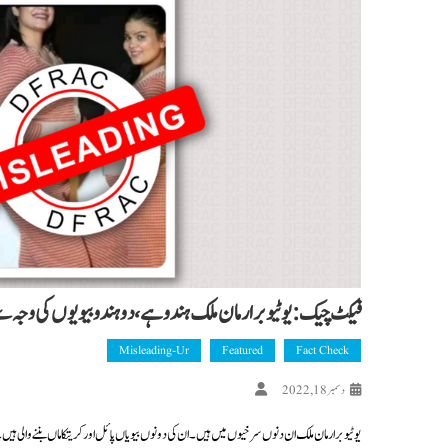
فیکٹ چیک: یوٹیوبر ارمان ملک ہندو ہے، دو ہندو بیویوں کی وجہ سے ’ل
Misleading-Ur
Featured
Fact Check
دسمبر 18, 2022
یوٹیوبر ارمان ملک ان دنوں سرخیوں میں ہیں۔ ان کی دونوں بیویاں پائل اور کریتکا ماں بننے والی 