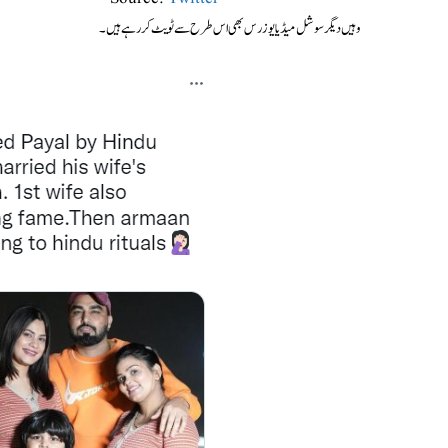
وہیں دیگر سوشل میڈیا یوزرس بھی اس طرح سے ٹویٹ کر رہے ہیں۔