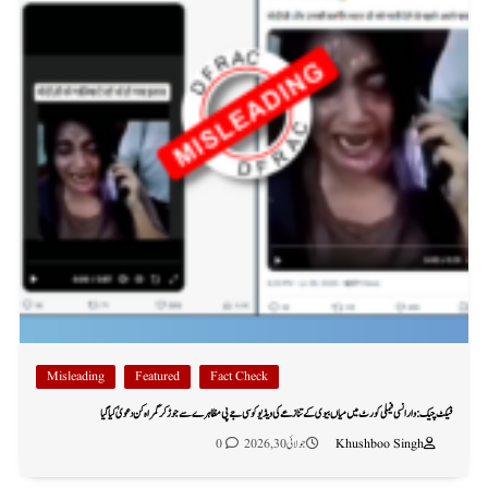
Misleading
Featured
Fact Check
فیکٹ چیک: وارانسی فیملی کورٹ میں میاں بیوی کے تنازعے کی ویڈیو کو سی جے پی مظاہرے سے جوڑ کر گمراہ کن دعویٰ کیا گیا
Khushboo Singh
جولائی 30, 2026
0