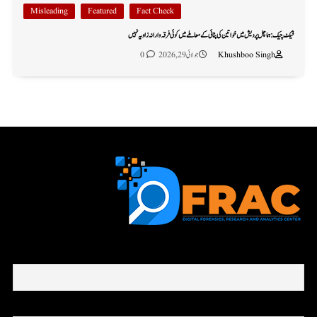
Misleading
Featured
Fact Check
فیکٹ چیک: ہماچل پردیش میں خواتین کی پٹائی کے معاملے میں کوئی فرقہ وارانہ زاویہ نہیں
Khushboo Singh
جولائی 29, 2026
0
First name or full name
Email