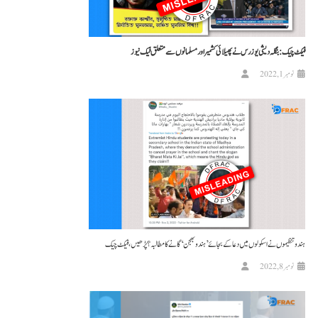
فیکٹ چیک: بنگلہ دیشی یوزرس نے پھیلائی کشمیر اور مسلمانوں سے متعلق فیک نیوز
نومبر 1, 2022
ہندو تنظیموں نے اسکولوں میں دعا کے بجائے ’ہندو بھجن‘ گانے کا مطالبہ؟ پڑھیں، فیکٹ چیک
نومبر 8, 2022