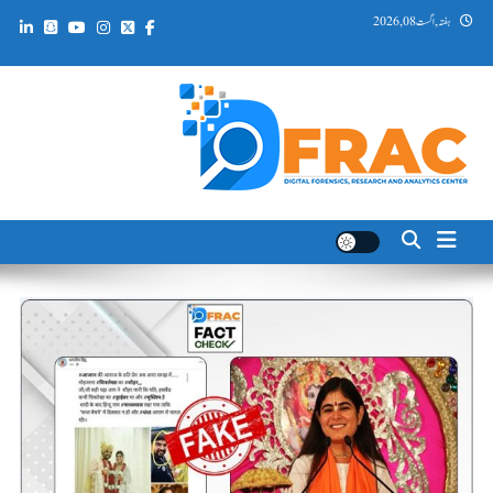
Ski
ہفتہ, اگست 08, 2026
t
conten
DFRAC_ORG
Digital Forensics, Research and Analytics Center