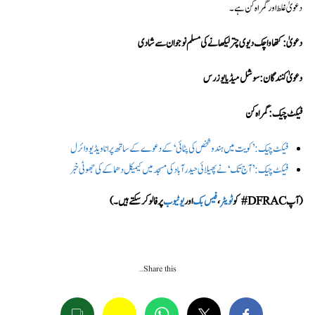
دعویٰ غلط اور گمراہ کن ہے۔
دعویٰ: کتھا واچک دیوی چترلیکھا نے کی مسلم نوجوان سے شادی
دعویٰ کنندگان: سوشل میڈیا یوزرس
فیکٹ چیک: گمراہ کن
فیکٹ چیک: ’کویت میں ہندو شخص کی پٹائی‘ کے دعوے کے ساتھ پرانا ویڈیو وائرل
فیکٹ چیک: ’آج تک‘ نے پھیلائی حیدرآباد کی مسجد میں کیمیکل دھماکے کی جھوٹی خبر
(آپ DFRAC# کو
ٹویٹر
،
فیس بک
اور
یوٹیوب
پر فالو کر سکتے ہیں۔)
Share this…