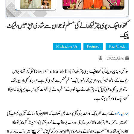
کتھا واچک دیوی چترلیکھا نے کی مسلم نوجوان سے شادی؟ پڑھیں، فیکٹ
چیک
Misleading-Ur
Featured
Fact Check
جولائی 3, 2022
سوشل میڈیا پر ہریانہ کی کتھا واچک دیوی چترلیکھا(Devi Chitralekhaji) کی کچھ تصاویر اس
دعوے کے ساتھ شیئر کی جا رہی ہیں کہ انہوں ایک مسلم شخص سے شادی کی ہے۔ جو ان کا کبھی ڈرائیور تھا۔
ساتھ ہی یہ بھی دعویٰ کیا گیا کہ چتر لیکھا نے اپنے شوہر کے مسلم ہونے کی حقیقت بھی اس لیے چھپائی تاکہ ان کا
کتھا واچک کا کام بھی چلتا رہے۔
بھارتیہ ہندو
کے نام سے فیس بک اکاؤنٹ پر کی گئی پوسٹ میں لکھا ہے کہ #اذان کی آواز کے تئیں پریم، اب آیا
سمجھ میں …محترمہ #چترلیکھا کا #شوہر… جی جی، درست پڑھا آپ نے شوہر یعنی پتی، ہسبینڈ کبھی چترلیکھا کا
#ڈروائیور تھا اور #مسلم ہے۔ شادی کے بعد ہندو نام #مادھوراج رکھا گیا تاکہ ’کتھا بیچنے‘ میں دقت نہ ہو اور #