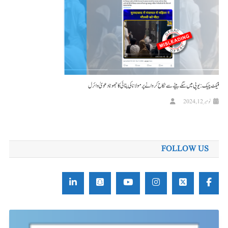
فیکٹ چیک :یوپی میں سگے بیٹے سے نکاح کروانے پر مولانا کی پٹائی کا جھوٹا دعویٰ وائرل
نومبر 12, 2024
FOLLOW US