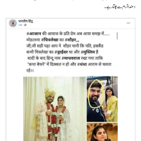
دھندا آرام سے چلتا رہے۔