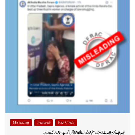
Misleading
Featured
Fact Check
فیکٹ چیک: گؤ اسمگلنگ کے الزام میں مسلم خواتین کی پٹائی کا دعویٰ گمراہ کن ہے، متاثرہ خواتین ہندو ہیں