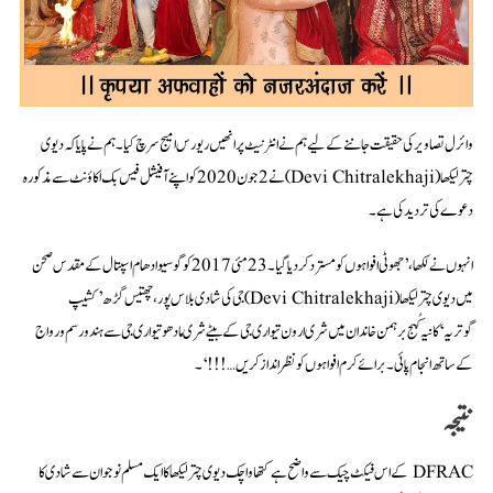
وائرل تصاویر کی حقیقت جاننے کے لیے ہم نے انٹرنیٹ پر انھیں ریورس امیج سرچ کیا ۔ ہم نے پایا کہ دیوی
چترلیکھا (Devi Chitralekhaji) نے 2 جون 2020 کو اپنے آفیشل فیس بک اکاؤنٹ سے مذکورہ
دعوے کی تردید کی ہے۔
انہوں نے لکھا،’جھوٹی افواہوں کو مسترد کر دیا گیا۔ 23 مئی 2017 کو گوسیوا دھام اسپتال کے مقدس صحن
میں دیوی چترلیکھا (Devi Chitralekhaji) جی کی شادی بلاس پور ، چھتیس گڑھ ’کشیپ
گوتریہ‘کانیہ کُبج برہمن خاندان میں شری ارون تیواری جی کے بیٹے شری مادھو تیواری جی سے ہندو رسم و رواج
کے ساتھ انجام پائی۔ برائے کرم افواہوں کو نظر انداز کریں…!!!‘۔
نتیجہ
DFRAC کے اس فیکٹ چیک سے واضح ہے کتھا واچک دیوی چترلیکھا کا ایک مسلم نوجوان سے شادی کا