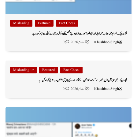
Misleading
Featured
Fact Check
فیکٹ چیک: آسام میں سیلاب میں ڈوبی اور تباہ شدہ مسجد سے اذان دیتے شخص کی وائرل ویڈیو اے آئی سے تیار کردہ ہے
Khushboo Singh
اگست 5, 2026
0
Misleading-ur
Featured
Fact Check
فیکٹ چیک: کیا جنریشن زی پر تبصرے کے بعد خواتین نے کنگنا رناوت کی پٹائی کی؟ نہیں، یہ دعویٰ گمراہ کن ہے
Khushboo Singh
اگست 4, 2026
0