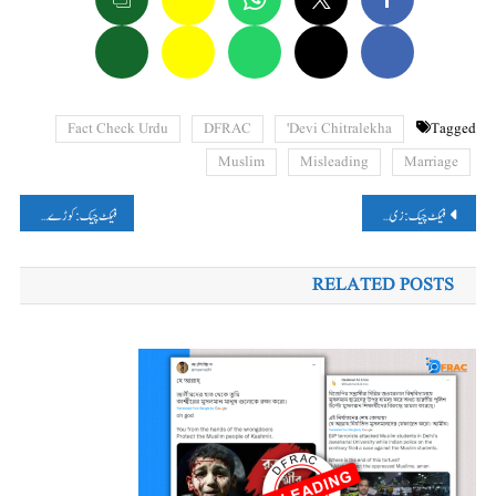
Fact Check Urdu
DFRAC
Devi Chitralekha'
Tagged
Muslim
Misleading
Marriage
پوسٹوں
فیکٹ چیک: زی نیوز، بی جے پی کے وزراء نے کنہیا لال کے قتل پر پھیلایا راہل گاندھی کا گمراہ کن ویڈیو
فیکٹ چیک: کوڑے کی مار کھاتے ہوئے کی تصویر بھگت سنگھ کے نام پر گمراہ کن دعویٰ وائرل
کی
RELATED POSTS
نیویگیشن