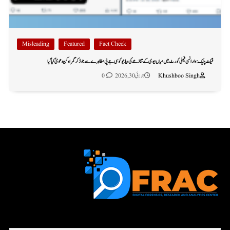
Misleading
Featured
Fact Check
فیکٹ چیک: وارانسی فیملی کورٹ میں میاں بیوی کے تنازعے کی ویڈیو کو سی جے پی مظاہرے سے جوڑ کر گمراہ کن دعویٰ کیا گیا
Khushboo Singh
جولائی 30, 2026
0
First name or full name