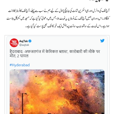
آج تک کی وائرل ہورہی اسکرین شاٹ کی جانچ پڑتال کے لیے ہم نے سب سے پہلے، آج تک کا ٹویٹر اکاؤنٹ
کھنگالا ۔ اس دوران ہمیں آج تک کے ٹویٹر پر یہ ٹویٹ ملا، جس میں دعویٰ کیا گیا ہے کہ مسجد میں کیمیکل بلاسٹ
ہوا ہے۔ اس ٹویٹ کے ساتھ ویب سائٹ پرپبلش ایک خبر کا لنک بھی پوسٹ کیا گیا ہے۔