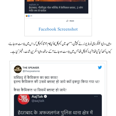
Facebook Screenshot
وہیں، دی اسپیکر نامی ٹویٹر یوزر نے کیپشن ،’مسجد میں کیمیکل کا کیا کام ؟ اتنا کیمیکل کہ اس میں بلاسٹ ہو جائے،
کیوں اکٹھا کیا گیا تھا؟ کیسا کیمیکل تھا جس میں بلاسٹ ہو جائے؟ کے ساتھ وہی اسکرین شاٹ، شیئر کیا ہے۔