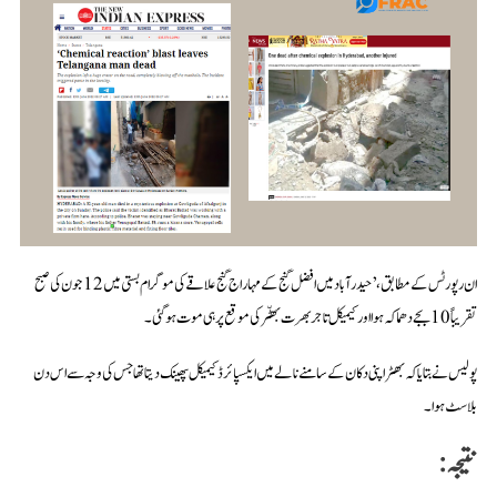
ان رپورٹس کے مطابق،’حیدرآباد میں افضل گنج کے مہاراج گنج علاقے کی موگرام بستی میں 12 جون کی صبح
تقریباً 10 بجے دھماکہ ہوا اور کیمیکل تاجر بھرت بھٹّر کی موقع پر ہی موت ہو گئی۔
پولیس نے بتایا کہ بھٹر اپنی دکان کے سامنے نالے میں ایکسپائرڈ کیمیکل پھینک دیتا تھا جس کی وجہ سے اس دن
بلاسٹ ہوا۔
نتیجہ: