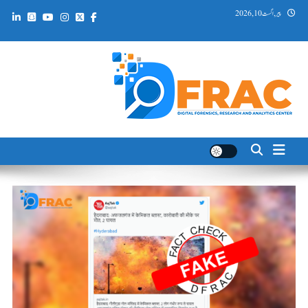
Ski
پیر, اگست 10, 2026
t
conten
DFRAC_ORG
Digital Forensics, Research and Analytics Center