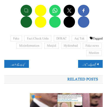
Fake
Fact Check Urdu
DFRAC
Aaj Tak
Tagged
Misinformation
Masjid
Hyderabad
Fake news
Muslim
پوسٹوں
فیکٹ چیک:’ نیوز نیشن‘کے اینکر نے کیا مسلم خواتین کے بارے میں راشٹرگان کی توہین کرنے کا گمراہ کن دعویٰ
کیا ہے سنجے راؤت کے روتے ہوئے ویڈیو کی حقیقیت؟ پڑھیں، فیکٹ چیک
کی
RELATED POSTS
نیویگیشن