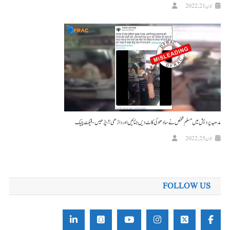
جون 21, 2022
مدھیہ پردیش میں مسلم شخص نے سادھو کی کاٹ دیں جٹائیں اور داڑھی ؟، پڑھیں-فیکٹ چیک
جون 25, 2022
FOLLOW US