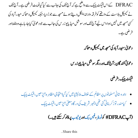
DFRAC کے اس فیکٹ چیک سے واضح ہے کہ آج تک کی جانب سے کیا گیا ٹویٹ فرضی ہے۔ آج تک
نے کیمیکل بلاسٹ کے واقعے کو فرقہ وارانہ اینگل دیتے ہوئے مسجد سے جوڑ دیا ، جبکہ کیمیکل دھماکہ حیدرآباد کی
کسی مسجد میں نہیں ہوا، اس لیے آج تک اور سوشل میڈیا یوزرس کی جانب سے جو دعویٰ کیا جا رہا ہے وہ غلط اور
فرضی ہے۔
دعویٰ: حیدرآباد کی مسجد میں کیمیکل دھماکہ
دعویٰ کنندگان: آج تک اور دیگر سوشل میڈیا یوزرس
فیکٹ چیک: فرضی
ہندوستانی مسلمانوں پر مظالم کے خلاف ملائیشیا میں کیا گیا احتجاجی مظاہرہ؟ پڑھیں، فیکٹ چیک
کیا مندر توڑ کر بنائی گئی تھی اجمیر شریف کی درگاہ معلیٰ؟ پڑھیں، فیکٹ چیک
(آپ DFRAC# کو
ٹویٹر
،
فیس بک
اور
یوٹیوب
پر فالو کر سکتے ہیں۔)
Share this…