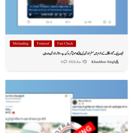
Misleading
Featured
Fact Check
فیکٹ چیک: گؤ اسمگلنگ کے الزام میں مسلم خواتین کی پٹائی کا دعویٰ گمراہ کن ہے، متاثرہ خواتین ہندو ہیں
Khushboo Singh
اگست 8, 2026
0