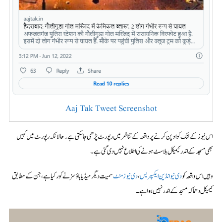
Aaj Tak Tweet Screenshot
اس نیوز کے لنک کو اوپن کرنے پر واقعہ کے تناظر میں رپورٹ پڑھی جا سکتی ہے۔ حالانکہ رپورٹ میں کہیں
بھی مسجد کے اندر کیمیکل بلاسٹ ہونے کی اطلاع نہیں دی گئی ہے۔
وہیں اس واقعہ کو
دی نیو انڈین ایکسپریس
،
دی نیوز منٹ
سمیت دیگر میڈیا ہاؤسز نے کور کیا ہے، جن کے مطابق
کیمیکل دھماکہ مسجد کے اندر نہیں ہوا ہے۔