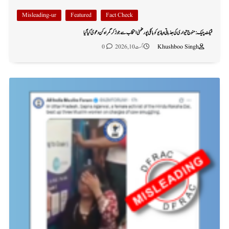
Misleading-ur
Featured
Fact Check
فیکٹ چیک: منوج تیواری کی جذباتی ویڈیو کو بانکی پور ضمنی انتخاب سے جوڑ کر گمراہ کن دعویٰ کیا گیا
Khushboo Singh
اگست 10, 2026
0