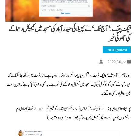
فیکٹ چیک: ’آج تک‘ نے پھیلائی حیدرآباد کی مسجد میں کیمیکل دھماکے
کی جھوٹی خبر
Uncategorized
جون 30, 2022
نیوز چینل ’آج تک‘ کا ایک ٹویٹ سوشل میڈیا سائٹس پر وائرل ہو رہا ہے۔ اس ٹویٹ میں دیکھا جا سکتا ہے کہ
حیدرآباد کے گَولی گوڈہ گول کی ایک مسجد میں کیمیکل دھماکے کی خبر ہے۔ یہ بھی دعویٰ کیا گیا ہے کہ اس بلاسٹ
میں دو افراد زخمی ہو گئے۔
پورنیما بسواس نامی یوزر نے ’آج تک‘ کے اس ٹویٹ اسکرین شاٹ کو شیئر کرتے ہوئے لکھا،’ اسلامی بم
سائنسداں کام پر تھے اور پھر کیمیکل بم پھٹ گیا! اولا- اوبر‘۔(اردو ترجمہ)