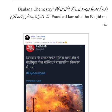
ایک دیگر یوزر، وکاس چودھری نے بھی ہنگلش میں کیپشن،’ Baulana Chemestry
Practical kar raha tha Basjid me‘ کے ساتھ یہی ٹویٹ اسکرین شاٹ شیئر کیا
ہے۔