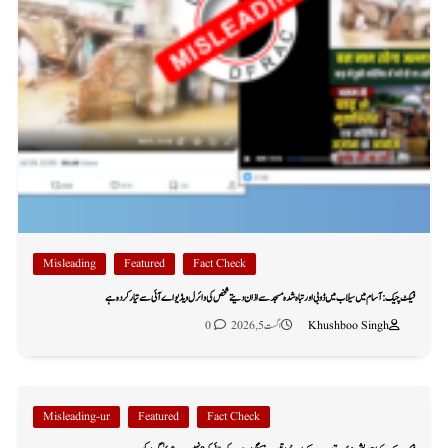
Misleading
Featured
Fact Check
فیکٹ چیک: آسام میں سیلاب میں ڈوبی اور تباہ شدہ مسجد سے اذان دیتے شخص کی وائرل ویڈیو اے آئی سے تیار کردہ ہے
Khushboo Singh
اگست 5, 2026
0
Misleading-ur
Featured
Fact Check