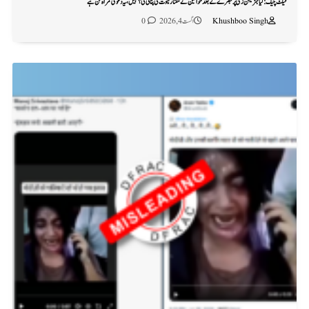
فیکٹ چیک: کیا جنریشن زی پر تبصرے کے بعد خواتین نے کنگنا رناوت کی پٹائی کی؟ نہیں، یہ دعویٰ گمراہ کن ہے
Khushboo Singh
اگست 4, 2026
0