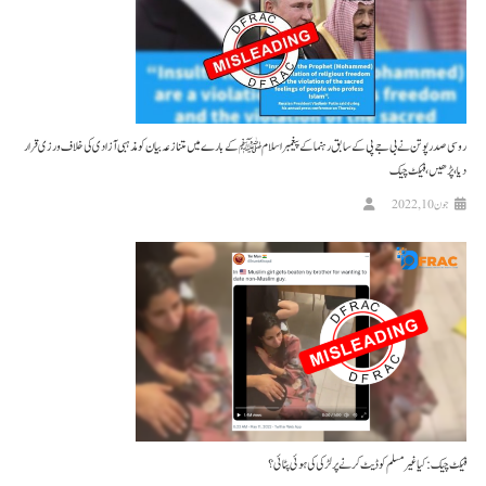
روسی صدر پوتن نے بی جے پی کے سابق رہنما کے پیغمبر اسلام ﷺ کے بارے میں متنازعہ بیان کو مذہبی آزادی کی خلاف ورزی قرار
دیا، پڑھیں، فیکٹ چیک
جون 10, 2022
فیکٹ چیک: کیا غیر مسلم کو ڈیٹ کرنے پر لڑکی کی ہوئی پٹائی؟