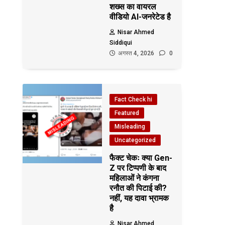
शख्स का वायरल
वीडियो AI-जनरेटेड है
Nisar Ahmed
Siddiqui
अगस्त 4, 2026
0
Fact Check hi
Featured
Misleading
Uncategorized
फैक्ट चेकः क्या Gen-
Z पर टिप्पणी के बाद
महिलाओं ने कंगना
रनौत की पिटाई की?
नहीं, यह दावा भ्रामक
है
Nisar Ahmed