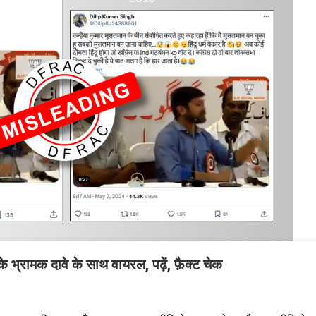
 भ्रामक दावे के साथ वायरल, पढ़ें, फ़ैक्ट चेक