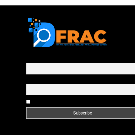
First name or full name
Email
By continuing, you accept the privacy policy