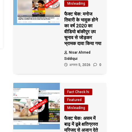
Misleading
फैक्ट चेक: मनोज
तिवारी के भावुक होने
का वर्ष 2020 का
वीडियो बांकीपुर उप
चुनाव से जोड़कर
भ्रामक दावा किया गया
Nisar Ahmed
Siddiqui
अगस्त 5, 2026
0
Fact Check hi
Featured
Misleading
फैक्ट चेकः असम में
बाढ़ में डूबे क्षतिग्रस्त
मस्जिद से अजान देते