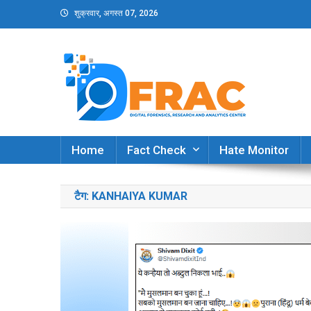
Skip
शुक्रवार, अगस्त 07, 2026
to
content
DFRAC_ORG
Digital Forensics, Research and Analytics Cent
Home
Fact Check
Hate Monitor
टैग:
KANHAIYA KUMAR