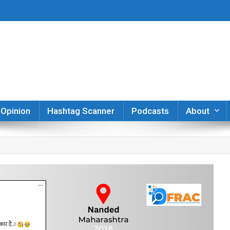
er
Opinion
Hashtag Scanner
Podcasts
About