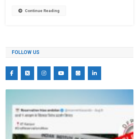
हालिया
Continue Reading
किसान
के
विरोध
की
घटना
की
FOLLOW US
नहीं
है