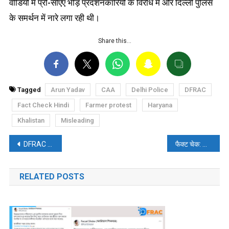
वीडियो में प्रो-सीएए भीड़ प्रदर्शनकारियों के विरोध में और दिल्ली पुलिस
के समर्थन में नारे लगा रही थी।
Share this…
Tagged
Arun Yadav
CAA
Delhi Police
DFRAC
Fact Check Hindi
Farmer protest
Haryana
Khalistan
Misleading
पोस्ट
DFRAC विशेषः प्रायोजित है बांग्लादेशी सोशल मीडिया पर भारतीय उत्पादों के बहिष्कार का ट्रेंड!
फैक्ट चेक: जम्मू-कश्मीर का 8 साल पुराना वीडियो पाकिस्तानी यूजर्स ने हाल का बताकर शेयर किया!
नेविगेशन
RELATED POSTS