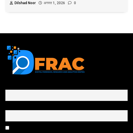
Dilshad Noor
अगस्त 1, 2026
0
First name or full name
Email
By continuing, you accept the privacy policy