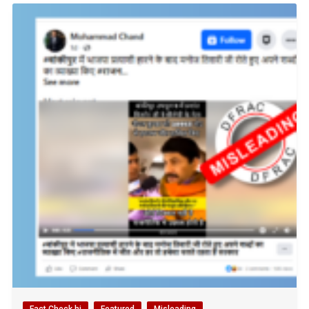
Fact Check hi
Featured
Misleading