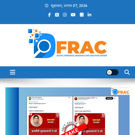
Skip
शुक्रवार, अगस्त 07, 2026
to
content
DFRAC_ORG
Digital Forensics, Research and Analytics Center