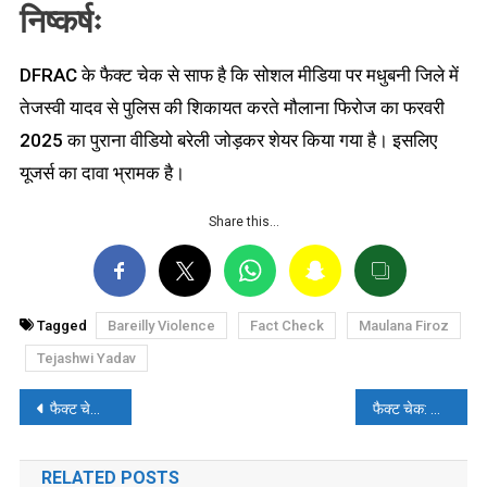
निष्कर्षः
DFRAC के फैक्ट चेक से साफ है कि सोशल मीडिया पर मधुबनी जिले में
तेजस्वी यादव से पुलिस की शिकायत करते मौलाना फिरोज का फरवरी
2025 का पुराना वीडियो बरेली जोड़कर शेयर किया गया है। इसलिए
यूजर्स का दावा भ्रामक है।
Share this…
Tagged
Bareilly Violence
Fact Check
Maulana Firoz
Tejashwi Yadav
पोस्ट
फैक्ट चेकः उत्तर प्रदेश में शरिया कानून के तहत महिला की सार्वजनिक पिटाई का भ्रामक दावा वायरल
फैक्ट चेक: अफगान विदेशमंत्री के समरकंद दौरे का वीडियो भारत का बताकर हुआ वायरल
नेविगेशन
RELATED POSTS