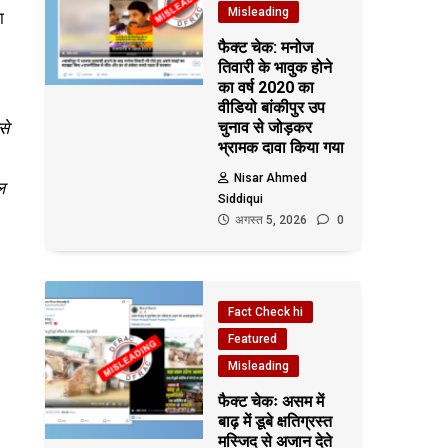
Misleading
ा
फैक्ट चेक: मनोज
तिवारी के भावुक होने
का वर्ष 2020 का
वीडियो बांकीपुर उप
से
चुनाव से जोड़कर
भ्रामक दावा किया गया
Nisar Ahmed
ल
Siddiqui
अगस्त 5, 2026
0
Fact Check hi
Featured
Misleading
फैक्ट चेकः असम में
बाढ़ में डूबे क्षतिग्रस्त
मस्जिद से अजान देते