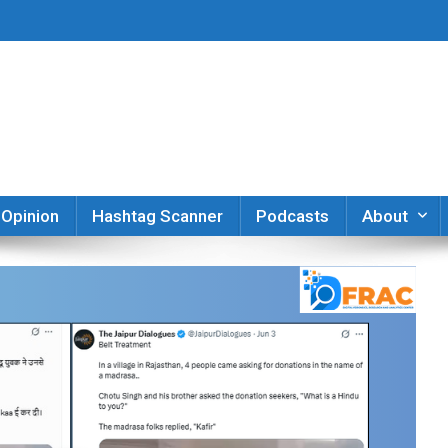
er
Opinion
Hashtag Scanner
Podcasts
About