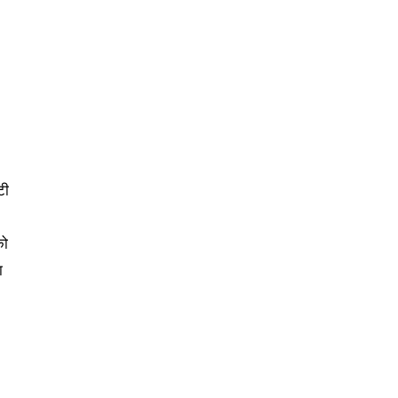
टी
को
ा