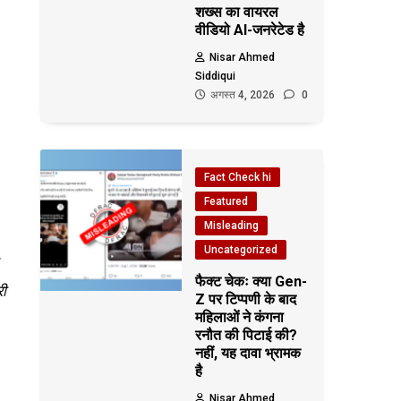
शख्स का वायरल
वीडियो AI-जनरेटेड है
Nisar Ahmed
Siddiqui
अगस्त 4, 2026
0
Fact Check hi
Featured
Misleading
Uncategorized
‘
फैक्ट चेकः क्या Gen-
री
Z पर टिप्पणी के बाद
महिलाओं ने कंगना
रनौत की पिटाई की?
नहीं, यह दावा भ्रामक
है
Nisar Ahmed