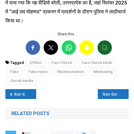
में पाया गया कि यह वीडियो बरेली, उत्तरप्रदेश का है, जहां सितंबर 2025
में “आई लव मोहम्मद” प्रकरण में प्रदर्शनों के दौरान पुलिस ने लाठीचार्ज
किया था।
Share this…
Tagged
DFRAC
Fact Check
Fact Check Hindi
Fake
Fake news
Misinformation
Misleading
Social media
पोस्ट
फैक्ट चेकः तमिलनाडु में ‘हिंदू धार्मिक एवं धर्मार्थ बंदोबस्त विभाग’ का मुस्लिम मंत्री बनाए जाने का दावा फेक है
फैक्ट चेकः शंकराचार्य अविमुक्तेश्वरानंद पर मधुमक्खियों के हमले की वायरल तस्वीर AI-जनरेटेड है
नेविगेशन
RELATED POSTS