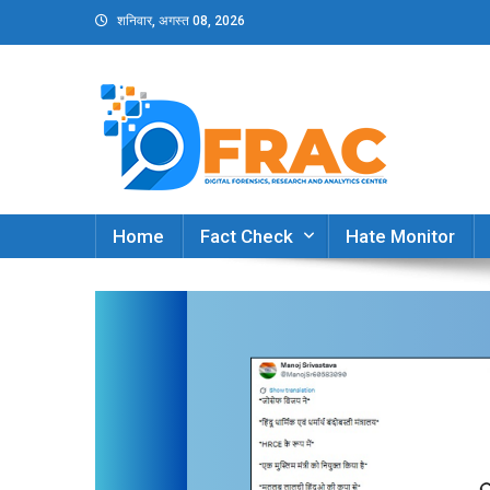
Skip
शनिवार, अगस्त 08, 2026
to
content
DFRAC_ORG
Digital Forensics, Research and Analytics Cent
Home
Fact Check
Hate Monitor