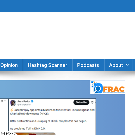
er
Opinion
Hashtag Scanner
Podcasts
About