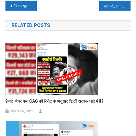
पोस्ट
“बीफ खाना है कांग्रेस को वोट देना है”- क्या कांग्रेस बीफ के नाम पर वोट मांग रही है? पढ़े – फैक्ट चेक
क्या मौलाना ने कहा- मैं हिंदू हूं? पढ़ें, फ़ैक्ट-चेक
नेविगेशन
RELATED POSTS
फ़ैक्ट-चेक: क्या CAG की रिपोर्ट के अनुसार दिल्ली सरकार घाटे में है?
अगस्त 26, 2022