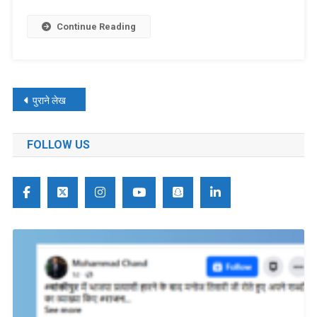
Continue Reading
पोस्ट्स
पुराने लेख
नेविगेशन
FOLLOW US