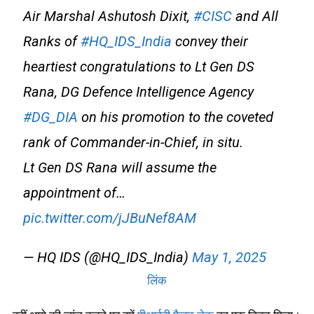
Air Marshal Ashutosh Dixit,
#CISC
and All
Ranks of
#HQ_IDS_India
convey their
heartiest congratulations to Lt Gen DS
Rana, DG Defence Intelligence Agency
#DG_DIA
on his promotion to the coveted
rank of Commander-in-Chief, in situ.
Lt Gen DS Rana will assume the
appointment of…
pic.twitter.com/jJBuNef8AM
— HQ IDS (@HQ_IDS_India)
May 1, 2025
लिंक